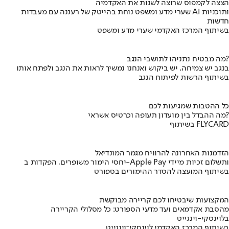
הצצה לקמפוס שרוצה לשנות את האקדמיה
שערי מדע ומשפט נוחת בהייטק של רעננה עם מעבדות AI ותוכניות
חדשות
בשיתוף המרכז האקדמי שערי מדע ומשפט
מה מבטיח נתניהו לתושבי הנגב?
בנגב יש צמיחה, יש ביקוש ואנחנו נמשיך לראות את הנגב ולפתח אותו
בשיתוף הרשות לפיתוח הנגב
כל ההטבות שמגיעות לכם
מה ההבדל בין מועדון תעופה וכרטיס אשראי?
בשיתוף FLYCARD
הזדמנות האחרונה להרוויח מגמר המונדיאל
יחסי הימור משופרים, הפקדות ב-Apple Pay ותשלום זכיות מיידי
בשיתוף המועצה להסדר ההימורים בספורט
המקצועות שיבטיחו לכם קריירה מבוקשת
מהסבת אקדמאים ועד מדעי הספורט: כל מסלולי הקריירה
בלוינסקי-וינגייט
בשיתוף המרכז האקדמי לוינסקי־וינגייט