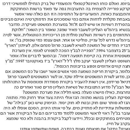
ביומו. ואולם כוחו האינטלקטואלי והמעמדי של ברק הנחילו לממשיכי דרכו
קרקע פורייה להצמיח בה התערבות גסה עד מאוד ברשות המחוקקת
והמבצעת כאחת. המערערים על התפיסה הזו הם כאלה שאי אפשר
באבחת מקלדת לדחות אותם כמי שמסכנים את הדמוקרטיה ואינם מבינים
בהפרדת רשויות או שיש להם זלזול במערכת המשפט מעיקרה. מדובר
בנשיא ביהמ"ש העליון לשעבר מאיר שמגר, שאמר בין השאר: "חלוקת
התחומים בין רשויות השלטון סולדת מן הריכוזיות הטוטאלית, אשר לפיה
ביהמ"ש נדרש לכל עניין, פוליטי או אחר, ושם עצמו כמי שפוסק בו"; או
דבריו החדים של המשנה לנשיא לשעבר, פרופ' מנחם אלון, לעיתון "הארץ"
ב־25 בדצמבר 1994: "הפנייה לבג"ץ הפכה לספורט לאומי. אין מערכת
משפטית אחרת בה קיימת תופעה דומה". ובהמשך לדברים אלה אומר
השופט העליון לשעבר יעקב מלץ ז"ל ל"הארץ" ב־1 באוקטובר 1997: "בג"ץ
חצה קווים אדומים ופוגע בריבונות הכנסת".
כלומר, ביקורת חריפה נשמעה מפי אנשים אשר ישבו על כס המשפט. אם
כן, מדוע לשרת המשפטים איילת שקד, או לשר המשפטים לשעבר פרופ'
דניאל פרידמן, אין רשות להעביר ביקורת מסודרת ומנומסת על התנהלותו
של הבג"ץ? מדוע התגובות של נשיאת העליון מרים נאור ואחרים כה
נחרצות, כאילו מישהו מעלה באש חלילה את מערכת המשפט?
פסיקת העליון בנושא מתווה הגז אולי היתה צעד אחד רחוק מדי. מתווה
הגז לא סותר שום חוק ובטח לא חוק יסוד. הנימוק שיש כאן "כבילה" של
ממשלות עתידיות לא מחזיק מים. על פי אותו היגיון, הסכם אוסלו לא היה
עובר בג"ץ? ראוי לראשי המשפט ללמוד מדבריהם הם על הביקורת אשר הם
מטיחים במחוקקים ובכלל, ויידעו לקבל ביקורת בהבנה ולא כמי שנמצא
בקרב על חייו.
טעינו? נתקן! אם מצאתם טעות בכתבה, נשמח שתשתפו אותנו