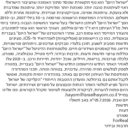
"ישראל היום" הוא גוף תקשורת שנוסד מתוך האמונה שהציבור הישראלי
ראוי לעיתונות טובה יותר, מאוזנת יותר ומדויקת יותר. עיתונות שמדברת
ולא צועקת. עיתונות אמינה, אובייקטיבית ועניינית. עיתונות אחרת וללא
תשלום. המהדורה המודפסת הראשונה פורסמה ב-30 ביולי 2007, וב-2010
הפך "ישראל היום" לעיתון הישראלי בעל שיעור החשיפה הגבוה ביותר בימי
חול. מו"ל העיתון היא ד"ר מרים אדלסון. העורך הראשי הוא עמר לחמנוביץ,
והעורך המייסד הוא עמוס רגב. אתרי האינטרנט של "ישראל היום" בעברית
ובאנגלית, כמו כן היישומונים (אפליקציות) לאנדרואיד ול-iOS, מציגים
חדשות מסביב לשעון, תוכן בלעדי, מבזקים ועדכונים, ניתוחים ופרשנויות,
וידיאו, פודקאסטים ושידורים חיים. פלטפורמות הדיגיטל של "ישראל היום"
כוללות ערוצי חדשות ודעות, תרבות ובידור, לייף סטייל, טכנולוגיה, ספורט,
כלכלה וצרכנות, בריאות, חיילים, אוכל, יהדות, תיירות ורכב. ב-2021 עלו
לאוויר האתר החדש והיישומון החדש של "ישראל היום" בעברית, במטרה
לספק לגולשים חוויה מהירה, עדכנית, בטוחה ונוחה. תכני המהדורה
המודפסת של העיתון זמינים גם באתר, במהדורה יומית מקוונת, ואפשר
לקבל אותם גם בניוזלטר. מועדון ההטבות הייחודי "הקליקה של ישראל
היום" מציע לגולשי האתר הנחות ומבצעים על מוצרים ושירותים. ישראל
היום פתוח להערות, לביקורת ולהצעות לשיפור מקהל הקוראים. פנו אלינו
במייל hayom@israelhayom.co.il.
יום שבת, 25.7.2026
י"א באב תשפ"ו
חדשות
דעות
ספורט
ForReal
תרבות ובידור