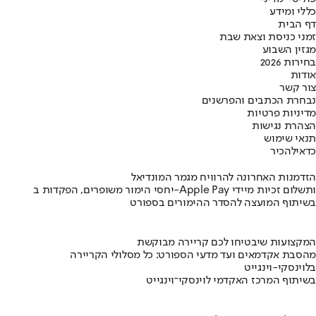
כללי ומידע
דף הבית
זמני כניסת וצאת שבת
מגזין השבוע
בחירות 2026
אודות
צור קשר
נבחרת הכתבים והפרשנים
מדיניות פרטיות
הצהרת נגישות
תנאי שימוש
כדאי
להכיר
הזדמנות האחרונה להרוויח מגמר המונדיאל
יחסי הימור משופרים, הפקדות ב-Apple Pay ותשלום זכיות מיידי
בשיתוף המועצה להסדר ההימורים בספורט
המקצועות שיבטיחו לכם קריירה מבוקשת
מהסבת אקדמאים ועד מדעי הספורט: כל מסלולי הקריירה
בלוינסקי-וינגייט
בשיתוף המרכז האקדמי לוינסקי־וינגייט