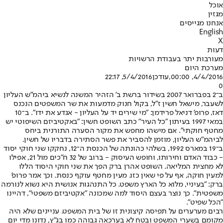
אוכל
מגזין
אנחנו מגייסים
English
X
דעות
מעורבות יתר בעבודת הרשויות
מערכת היום
4/4/2016, 00:00
,עודכן
5/4/2016, 22:17
0
ב־2 בפברואר 2007 בשידור ברשת ב' הזהיר המשנה לנשיא ביהמ"ש העליון
לשעבר, מישאל חשין ז"ל, בקול חנוק מדמעות את שר המשפטים הנכנס
דאז, פרופ' דניאל פרידמן: "מי שירים יד על העליון - אגדע את ידו". ב־10
במאי 1997 בעיתון "כל העיר" כתב השופט חשין: "באקטיביזם השיפוטי יש
מחטף חוקתי". אם מישהו מחפש את מקור הסערה התורנית ביחס
לביהמ"ש העליון, מוזמן להסביר את פשר הסתירה בדבריו של חשין.
ב־19 במארס 1992, בשלהי כהונתה של הכנסת ה־12, נחקקו שני חוקי יסוד
- כבוד האדם וחירותו, וחופש העיסוק - ברוב של 32 ח"כים מול 21, אפילו
לא מחצית המליאה. השופט אהרן ברק הפך את שני חוקי היסוד הללו
למעין חוקה, אף על פי שאין כזו. מעין מחטף עוקף כנסת. וכך אמר פרופ'
ברק: "בעיניי, מלוא כל הארץ משפט. כל התנהגות אנושית היא נשוא לנורמה
משפטית". כך נוצר בעצם היסוד למה שמכונה "אקטיביזם משפטי", דהיינו
"הכל שפיט".
רבים מערערים על תפיסה קיצונית זו של בית המשפט. עניינים שלא היה
מקומם בשערי המשפט ובטח לא בערכאה גבוהה כמו בג"ץ, נדונו מדי יום