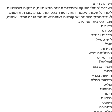
מערכת היום
מערכת "היום“ מפיקה ומעדכנת תכנים חדשותיים, מבזקים ופרשנויות
לאורך כל שעות היממה. התוכן נערך בקפדנות, נבדק עובדתית ומוגש
לציבור מתוך האמונה שהקוראים ראויים לעיתונות טובה יותר - אמינה,
אובייקטיבית ועניינית.
מדורים
ספורט
תרבות ובידור
לייף סטייל
אוכל
תיירות
טכנולוגיה ומדע
הורוסקופ
ForReal
מגזין השבוע
דעות
חדשות בארץ
חדשות בעולם
פוליטי
ביטחוני
חינוך
בריאות
משפט
תחבורה
פוליטי-מדיני