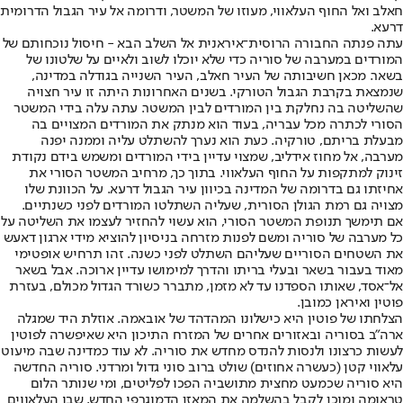
חאלב ואל החוף העלאווי, מעוזו של המשטר, ודרומה אל עיר הגבול הדרומית
דרעא.
עתה פנתה החבורה הרוסית־איראנית אל השלב הבא - חיסול נוכחותם של
המורדים במערבה של סוריה כדי שלא יוכלו לשוב ולאיים על שלטונו של
בשאר. מכאן חשיבותה של העיר חאלב, העיר השנייה בגודלה במדינה,
שנמצאת בקרבת הגבול הטורקי. בשנים האחרונות היתה זו עיר חצויה
שהשליטה בה נחלקת בין המורדים לבין המשטר. עתה עלה בידי המשטר
הסורי לכתרה מכל עבריה, בעוד הוא מנתק את המורדים המצויים בה
מבעלת בריתם, טורקיה. כעת הוא נערך להשתלט עליה וממנה יפנה
מערבה, אל מחוז אידליב, שמצוי עדיין בידי המורדים ומשמש בידם נקודת
זינוק למתקפות על החוף העלאווי. בתוך כך, מרחיב המשטר הסורי את
אחיזתו גם בדרומה של המדינה בכיוון עיר הגבול דרעא. על הכוונת שלו
מצויה גם רמת הגולן הסורית, שעליה השתלטו המורדים לפני כשנתיים.
אם תימשך תנופת המשטר הסורי, הוא עשוי להחזיר לעצמו את השליטה על
כל מערבה של סוריה ומשם לפנות מזרחה בניסיון להוציא מידי ארגון דאעש
את השטחים הסוריים שעליהם השתלט לפני כשנה. זהו תרחיש אופטימי
מאוד בעבור בשאר ובעלי בריתו והדרך למימושו עדיין ארוכה. אבל בשאר
אל־אסד, שאותו הספדנו עד לא מזמן, מתברר כשורד הגדול מכולם, בעזרת
פוטין ואיראן כמובן.
הצלחתו של פוטין היא כישלונו המהדהד של אובאמה. אוזלת היד שמגלה
ארה"ב בסוריה ובאזורים אחרים של המזרח התיכון היא שאיפשרה לפוטין
לעשות כרצונו ולנסות להנדס מחדש את סוריה. לא עוד כמדינה שבה מיעוט
עלאווי קטן (כעשרה אחוזים) שולט ברוב סוני גדול ומרדני. סוריה החדשה
היא סוריה שכמעט מחצית מתושביה הפכו לפליטים, ומי שנותר הלום
טראומה ומוכן לקבל בהשלמה את המאזן הדמוגרפי החדש, שבו העלאווים