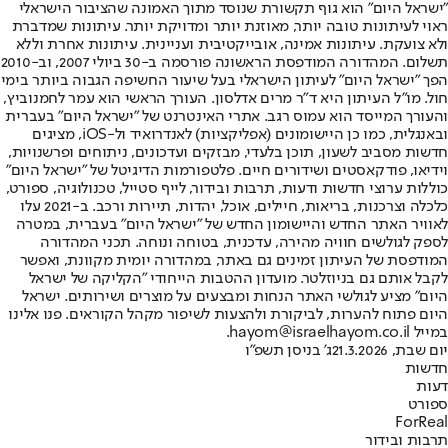
"ישראל היום" הוא גוף תקשורת שנוסד מתוך האמונה שהציבור הישראלי
ראוי לעיתונות טובה יותר, מאוזנת יותר ומדויקת יותר. עיתונות שמדברת
ולא צועקת. עיתונות אמינה, אובייקטיבית ועניינית. עיתונות אחרת וללא
תשלום. המהדורה המודפסת הראשונה פורסמה ב-30 ביולי 2007, וב-2010
הפך "ישראל היום" לעיתון הישראלי בעל שיעור החשיפה הגבוה ביותר בימי
חול. מו"ל העיתון היא ד"ר מרים אדלסון. העורך הראשי הוא עמר לחמנוביץ,
והעורך המייסד הוא עמוס רגב. אתרי האינטרנט של "ישראל היום" בעברית
ובאנגלית, כמו כן היישומונים (אפליקציות) לאנדרואיד ול-iOS, מציגים
חדשות מסביב לשעון, תוכן בלעדי, מבזקים ועדכונים, ניתוחים ופרשנויות,
וידיאו, פודקאסטים ושידורים חיים. פלטפורמות הדיגיטל של "ישראל היום"
כוללות ערוצי חדשות ודעות, תרבות ובידור, לייף סטייל, טכנולוגיה, ספורט,
כלכלה וצרכנות, בריאות, חיילים, אוכל, יהדות, תיירות ורכב. ב-2021 עלו
לאוויר האתר החדש והיישומון החדש של "ישראל היום" בעברית, במטרה
לספק לגולשים חוויה מהירה, עדכנית, בטוחה ונוחה. תכני המהדורה
המודפסת של העיתון זמינים גם באתר, במהדורה יומית מקוונת, ואפשר
לקבל אותם גם בניוזלטר. מועדון ההטבות הייחודי "הקליקה של ישראל
היום" מציע לגולשי האתר הנחות ומבצעים על מוצרים ושירותים. ישראל
היום פתוח להערות, לביקורת ולהצעות לשיפור מקהל הקוראים. פנו אלינו
במייל hayom@israelhayom.co.il.
יום שבת, 21.3.2026
ג' בניסן תשפ"ו
חדשות
דעות
ספורט
ForReal
תרבות ובידור