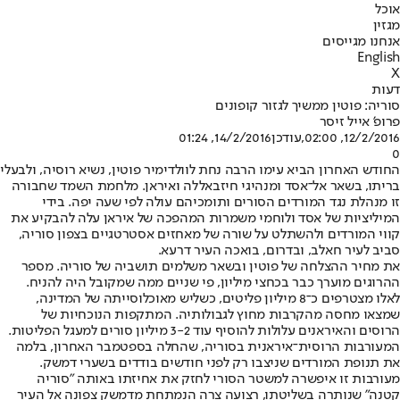
אוכל
מגזין
אנחנו מגייסים
English
X
דעות
סוריה: פוטין ממשיך לגזור קופונים
פרופ' אייל זיסר
12/2/2016, 02:00
,עודכן
14/2/2016, 01:24
0
החודש האחרון הביא עימו הרבה נחת לוולדימיר פוטין, נשיא רוסיה, ולבעלי
בריתו, בשאר אל־אסד ומנהיגי חיזבאללה ואיראן. מלחמת השמד שחבורה
זו מנהלת נגד המורדים הסורים ותומכיהם עולה לפי שעה יפה. בידי
המיליציות של אסד ולוחמי משמרות המהפכה של איראן עלה להבקיע את
קווי המורדים ולהשתלט על שורה של מאחזים אסטרטגיים בצפון סוריה,
סביב לעיר חאלב, ובדרום, בואכה העיר דרעא.
את מחיר ההצלחה של פוטין ובשאר משלמים תושביה של סוריה. מספר
ההרוגים מוערך כבר בכחצי מיליון, פי שניים ממה שמקובל היה להניח.
לאלו מצטרפים כ־8 מיליון פליטים, כשליש מאוכלוסייתה של המדינה,
שמצאו מחסה מהקרבות מחוץ לגבולותיה. המתקפות הנוכחיות של
הרוסים והאיראנים עלולות להוסיף עוד 3-2 מיליון סורים למעגל הפליטות.
המעורבות הרוסית־איראנית בסוריה, שהחלה בספטמבר האחרון, בלמה
את תנופת המורדים שניצבו רק לפני חודשים בודדים בשערי דמשק.
מעורבות זו איפשרה למשטר הסורי לחזק את אחיזתו באותה "סוריה
קטנה" שנותרה בשליטתו, רצועה צרה הנמתחת מדמשק צפונה אל העיר