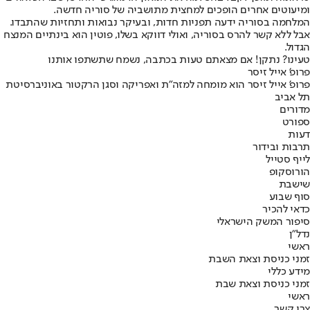
ומיעוטים אחרים הופכים למחצית מתושביה של סוריה חדשה.
המלחמה בסוריה ידעה תפניות חדות, ובעיקר נבואות ותחזיות שהתבדו.
אבל ללא קשר להרס בסוריה, ואולי דווקא בשלו, פוטין הוא בינתיים המנצח
הגדול.
טעינו? נתקן! אם מצאתם טעות בכתבה, נשמח שתשתפו אותנו
פרופ' אייל זיסר
פרופ' אייל זיסר הוא מומחה למזה"ת ואפריקה וסגן הרקטור באוניברסיטת
תל אביב
מדורים
ספורט
דעות
תרבות ובידור
לייף סטייל
הורוסקופ
שישבת
סוף שבוע
כדאי להכיר
סיפור המשק הישראלי
נדל"ן
ראשי
זמני כניסת וצאת השבת
מידע כללי
זמני כניסת וצאת שבת
ראשי
צרו קשר