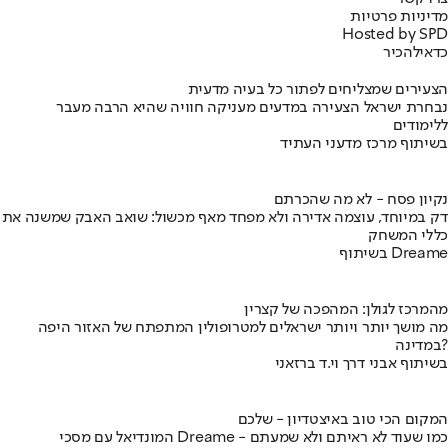
מדיניות פרטיות
Hosted by SPD
כדאי
להכיר
הצעירים שמצליחים לפתור כל בעיה מדעית
נבחרת ישראל הצעירה במדעים מעניקה חוויה שהיא הרבה מעבר
ללימודים
בשיתוף מרכז מדעני העתיד
נקיון פסח - לא מה שהכרתם
דק במיוחד, עוצמה אדירה ולא מפחד מאף מכשול: שואב האבק שמשנה את
כללי המשחק
בשיתוף Dreame
מהמרכז לגולן: המהפכה של קצרין
מה מושך יותר ויותר ישראלים למטרופולין המתפתח של האזור היפה
במדינה?
בשיתוף אבני דרך וי.ד ברזאני
המקום הכי טוב באיצטדיון - שלכם
המונדיאל עם מסכי Dreame - כמו שעוד לא ראיתם ולא שמעתם