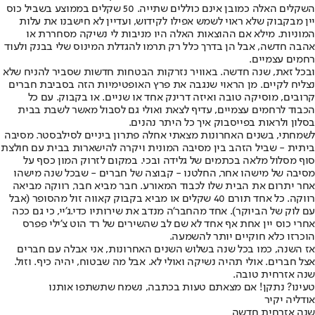
השקלים האלה כמובן אינם כוללים שתייה. 50 שקלים בממוצע בשביל כוס
יין מבקבוק שלא ראוי לשמש אפילו לקידוש, ועדיין לא חישבנו את עלות
המוניות. מילא אם ההוצאות האלה היו מניבות לי נשיקה מסחררת או
אהבה חדשה, אבל הן בדרך כלל רק תרמו להגדלת המינוס שלי בבנק ולעוד
רחמים עצמיים.
ובכל זאת, שנה חדשה. באוויר נזרקות הבטחות חדשות שסביר להניח שלא
נצליח לקיים. מן הראוי שנגבה את פרץ האופטימיות הזה בסביבת חברים
קרובים, מוסיקה טובה ואיזה דרינק אחד או שניים. או בקבוק. עם כל
הכבוד לרחמים עצמיים, עדיף לצאת ואולי גם לסבול מאשר לשבת בבית
בסלון ולראות בפייסבוק איך כל היתר נהנים.
לשמחתי, בשנים האחרונות מצאתי אחלה פתרון ביניים לסילבסטר. מסיבה
ביתית - שביל הזהב בין מסיבה המונית ויקרה להישארות בבית עם חולצת
סוף מסלול מלאה בכתמים של גלידה ובכי. במקום לזרוק המון כסף על
מסיבה של מישהו אחר, החלטנו - קבוצה של חברים - שבכל שנה מישהו
אחר יתרום את הבית שלו לכבוד המאורע. חבר מביא חבר, רווקה מביאה
רווקה. כל אחד תורם 40 שקלים או מביא בקבוק קאווה זול מהסופר (אבל
עם לוק של הביוקר). אחד מהחבר'ה מנדב את שירותיו כדי.ג'יי, כי גם ככה
אחרי כוס יין אחת אף אחד לא שם לב שהשירים של רד הוט צ'ילי פפרס
הוכרזו כלא חוקיים יותר להשמעה.
אז השנה, כמו בכל שנה בשלוש השנים האחרונות, אני אבלה עם חברים
אצל חברים. אולי תהיה נשיקה ואולי לא. אבל מה שבטוח, יהיה כיף. וזול.
שנה אזרחית טובה.
טעינו? נתקן! אם מצאתם טעות בכתבה, נשמח שתשתפו אותנו
אודליה יקיר
שנה אזרחית חדשה