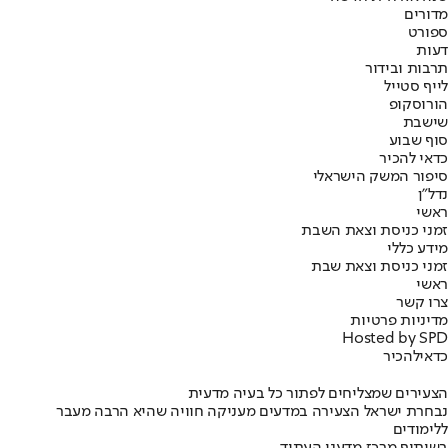
מדורים
ספורט
דעות
תרבות ובידור
לייף סטייל
הורוסקופ
שישבת
סוף שבוע
כדאי להכיר
סיפור המשק הישראלי
נדל"ן
ראשי
זמני כניסת וצאת השבת
מידע כללי
זמני כניסת וצאת שבת
ראשי
צרו קשר
מדיניות פרטיות
Hosted by SPD
כדאי
להכיר
הצעירים שמצליחים לפתור כל בעיה מדעית
נבחרת ישראל הצעירה במדעים מעניקה חוויה שהיא הרבה מעבר
ללימודים