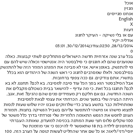
אוכל
מגזין
אנחנו מגייסים
English
X
דעות
עם או בלי נשיקה - העיקר לחגוג
אודליה יקיר
28/12/2014, 02:30
,עודכן
30/12/2014, 03:01
0
בכל ערב שנה אזרחית חדשה הישראלים מתחלקים לשתי קבוצות. כאלה
שטוענים שהם לא חוגגים כי סילבסטר היה אנטישמי וכאלה שיש להם עם
מי להתנשק. באופן אישי, אני לא מבינה את המנהג המוזר הזה של להתנשק
בסילבסטר. ולאלו שמסרבים לחגוג כי ראש השנה של היהודים הוא בכלל
בתשרי, אתם צודקים. גם ככה צפוף ברחובות.
אבל הסילבסטר הוא בסך הכל עוד סיבה למסיבה. בא לכם? תחגגו. לא בא
לכם? תחגגו בכל זאת. כי מה עדיף - להישאר בבית כשכולם מקבלים את
השנה החדשה, גם אם חלקם רק מעמידים פנים שהם נהנים? זאת, אגב,
היתה הבעיה שלי במשך שנים. הכרחתי את עצמי לצאת למסיבות
שמתחילות כבר בתשע בערב כדי שלרווקים שבנו יהיו שלוש שעות לנסות
למצוא מישהו או מישהי להתפשר עליהם בשביל הנשיקה בחצות. תמורת
העונג לחפש את הנפש התאומה הלוזרית שלי נפרדתי בדרך כלל משטר של
100 שקלים פלוס חצי שעת המתנה בכניסה למועדון, שאותה העברתי
בתחנונים לילדה בת 18 שתאפשר לי להיכנס כי אני מוזמנת של
יוסי/דני/ליאור, או כל שם אחר שהחליט לעשות קופה על הערב הזה. 100