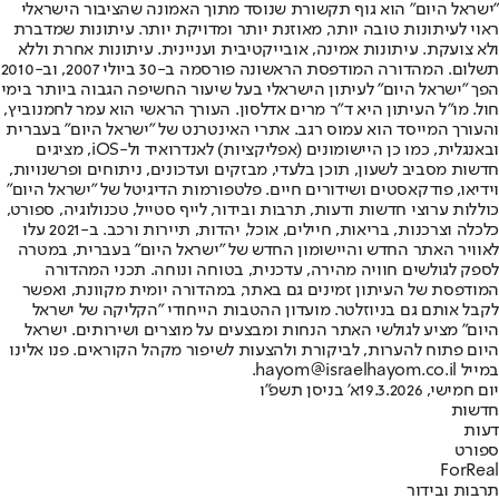
"ישראל היום" הוא גוף תקשורת שנוסד מתוך האמונה שהציבור הישראלי
ראוי לעיתונות טובה יותר, מאוזנת יותר ומדויקת יותר. עיתונות שמדברת
ולא צועקת. עיתונות אמינה, אובייקטיבית ועניינית. עיתונות אחרת וללא
תשלום. המהדורה המודפסת הראשונה פורסמה ב-30 ביולי 2007, וב-2010
הפך "ישראל היום" לעיתון הישראלי בעל שיעור החשיפה הגבוה ביותר בימי
חול. מו"ל העיתון היא ד"ר מרים אדלסון. העורך הראשי הוא עמר לחמנוביץ,
והעורך המייסד הוא עמוס רגב. אתרי האינטרנט של "ישראל היום" בעברית
ובאנגלית, כמו כן היישומונים (אפליקציות) לאנדרואיד ול-iOS, מציגים
חדשות מסביב לשעון, תוכן בלעדי, מבזקים ועדכונים, ניתוחים ופרשנויות,
וידיאו, פודקאסטים ושידורים חיים. פלטפורמות הדיגיטל של "ישראל היום"
כוללות ערוצי חדשות ודעות, תרבות ובידור, לייף סטייל, טכנולוגיה, ספורט,
כלכלה וצרכנות, בריאות, חיילים, אוכל, יהדות, תיירות ורכב. ב-2021 עלו
לאוויר האתר החדש והיישומון החדש של "ישראל היום" בעברית, במטרה
לספק לגולשים חוויה מהירה, עדכנית, בטוחה ונוחה. תכני המהדורה
המודפסת של העיתון זמינים גם באתר, במהדורה יומית מקוונת, ואפשר
לקבל אותם גם בניוזלטר. מועדון ההטבות הייחודי "הקליקה של ישראל
היום" מציע לגולשי האתר הנחות ומבצעים על מוצרים ושירותים. ישראל
היום פתוח להערות, לביקורת ולהצעות לשיפור מקהל הקוראים. פנו אלינו
במייל hayom@israelhayom.co.il.
יום חמישי, 19.3.2026
א' בניסן תשפ"ו
חדשות
דעות
ספורט
ForReal
תרבות ובידור