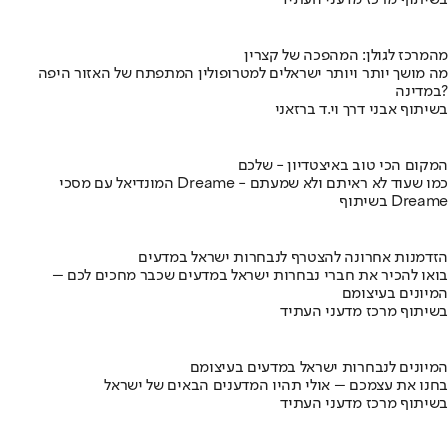
בשיתוף מרכז מדעני העתיד
מהמרכז לגולן: המהפכה של קצרין
מה מושך יותר ויותר ישראלים למטרופולין המתפתח של האזור היפה
במדינה?
בשיתוף אבני דרך וי.ד ברזאני
המקום הכי טוב באיצטדיון - שלכם
המונדיאל עם מסכי Dreame - כמו שעוד לא ראיתם ולא שמעתם
בשיתוף Dreame
הזדמנות אחרונה להצטרף לנבחרות ישראל במדעים
בואו להכיר את חברי נבחרות ישראל במדעים שכבר מחכים לכם –
המיונים בעיצומם
בשיתוף מרכז מדעני העתיד
המיונים לנבחרות ישראל במדעים בעיצומם
בחנו את עצמכם – אולי תהיו המדענים הבאים של ישראל
בשיתוף מרכז מדעני העתיד