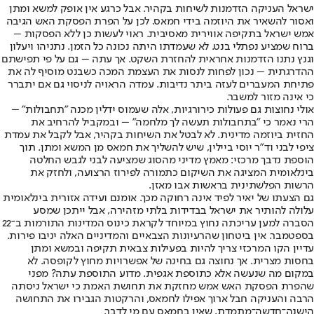
ישראל העניקה הזדמנות לשיחות בקהיר. אבל כרגע אין אופק למשא ומתן
ואסור להשאיר את היוזמה בידי חמאס. לכן על הפרת הפסקת האש הגיבה
אמש ישראל בתקיפה אווירית מאסיבית. ראוי לעשות כן ללא הפסקות –
ברוח שמציע נפתלי בנט. לא שעמדתו היתה נכונה כל הזמן. נתניהו ויעלון
וגנץ נתנו הזדמנות אחראית להחזרת השקט. אך עתה – גם על פי תפישתם
ההדרגתית – נכון לפחות לנסות את העצמת המכה כשבנט מוסיף לה את
פתיחת המעברים לעזה ביתר נדיבות. עמדה הראויה לניסוי גם אם יתברר
כי אינה מזור למשבר.
אולי נחוצות גם פעולות כירורגיות, אלה שעמוס ידלין מכנה "תחבולות" –
הרי נאמר כי "בתחבולות תעשה לך מלחמה" – ובמקביל להרחיב את
החזית ביוזמה מדינית. לא לבטל את השיחות בקהיר, אבל לקבל את עמדת
ציפי לבני וד"ר יוסי ביילין, שיש להשליך את חמאס מן המשא ומתן. תוך
הוספת נדבך מרכזי: מאמץ מדיני מהסוג שמציעה לבני לגבש החלטה
בינלאומית המציגה את השיקום כתמורה לפירוז הרצועה, ולחזק את
הרשות הפלשתינית בראשות אבו מאזן.
גם הצעתו של יאיר לפיד אינה רחוקה מכך. אומנם ועידה אזורית בינלאומית
עלולה להותיר את ישראל בבדידות בלתי מזהירה, אבל ייתכן שמסע
הסברה למען עריכתה נחוץ במיוחד לקראת כינוס המדינות התורמות ב־22
בספטמבר. אין ביטחון שהרעיונות הצבאיים והמדיניים האלה יניבו פירות.
עדיין הקו המרכזי צריך להיות בפעילות צבאית תקיפה ובמשא ומתן
בחסות מצרית. אך נחוצה גם בחינה של אפשרויות מחוץ לקופסה. לא
במקום מה שנעשה אלא כתוספת אגפית. מדוע התוספת עתה? מפני
שהפרת הפסקת האש אמש מחזקת את תחושת האמת כי ישראל ניסתה
הרבה והעניקה חבל ארוך אפילו לחמאס, והרקטות הגבירו את התחושה
הישנה־חדשה־מתמדת, שאין בחמאס עם מי לדבר.