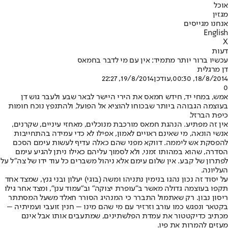
אוכל
מגזין
אנחנו מגייסים
English
X
דעות
עכשיו ברור יותר מתמיד: אין עם מי לדבר בחמאס
דן מרגלית
18/8/2014, 00:30
,עודכן
19/8/2014, 22:27
0
אמש, במחי יד, חידש חמאס את הירי היישר לבאר שבע ולעבר גוש דן
בעוצמה הגבוהה ביותר שבכוחו להוציא אל הפועל, ולהתנפץ נוכח חומות
כיפת הברזל.
אין זה מפתיע. הנהגת חמאס מורכבת מנוכלים, מאחזי עיניים, שקרנים,
אנשי הונאה, מי שאינם ראויים לאמון, אפילו לא כדי עמידה בהתחייבות
להפסקת אש ליממה. דווקא מפני שהם כאלה עדיף לעשות עימם הסכם
הסדרה, שהוא במהותו זמני, ולא לסמוך עליהם כאילו ניתן להגיע עימם
לפתרון של קבע. אין שלום עימם אלא ניהול משברים כל עוד ידו של צה"ל על
העליונה.
על יסוד זה נכון נהגו בנימין נתניהו ומשה (בוגי) יעלון ובני גנץ, שמצד אחד
תקפו בעוצמה גדולה מאשר ב"עופרת יצוקה" וב"עמוד ענן", ומצד אחר גילו
ריסון נבון. רק שאתמול התברר כי המנהיג הסורר חאלד משעל המסתתר
בקטאר ונפגש כמו עורב וזרזיר עם מי שהם מינו – חנין זועבי ועמיתיה –
מכתיב כדיקטטור את עמדת הפלשתינים, שמתעבים אותו אבל אינם
מעזים להמרות את פיו.