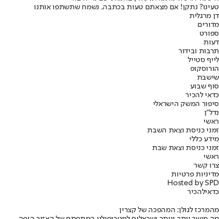
טעינו? נתקן! אם מצאתם טעות בכתבה, נשמח שתשתפו אותנו
דן מרגלית
מדורים
ספורט
דעות
תרבות ובידור
לייף סטייל
הורוסקופ
שישבת
סוף שבוע
כדאי להכיר
סיפור המשק הישראלי
נדל"ן
ראשי
זמני כניסת וצאת השבת
מידע כללי
זמני כניסת וצאת שבת
ראשי
צרו קשר
מדיניות פרטיות
Hosted by SPD
כדאי
להכיר
מהמרכז לגולן: המהפכה של קצרין