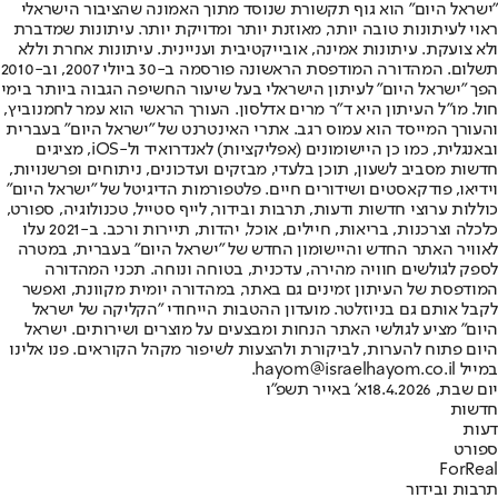
"ישראל היום" הוא גוף תקשורת שנוסד מתוך האמונה שהציבור הישראלי
ראוי לעיתונות טובה יותר, מאוזנת יותר ומדויקת יותר. עיתונות שמדברת
ולא צועקת. עיתונות אמינה, אובייקטיבית ועניינית. עיתונות אחרת וללא
תשלום. המהדורה המודפסת הראשונה פורסמה ב-30 ביולי 2007, וב-2010
הפך "ישראל היום" לעיתון הישראלי בעל שיעור החשיפה הגבוה ביותר בימי
חול. מו"ל העיתון היא ד"ר מרים אדלסון. העורך הראשי הוא עמר לחמנוביץ,
והעורך המייסד הוא עמוס רגב. אתרי האינטרנט של "ישראל היום" בעברית
ובאנגלית, כמו כן היישומונים (אפליקציות) לאנדרואיד ול-iOS, מציגים
חדשות מסביב לשעון, תוכן בלעדי, מבזקים ועדכונים, ניתוחים ופרשנויות,
וידיאו, פודקאסטים ושידורים חיים. פלטפורמות הדיגיטל של "ישראל היום"
כוללות ערוצי חדשות ודעות, תרבות ובידור, לייף סטייל, טכנולוגיה, ספורט,
כלכלה וצרכנות, בריאות, חיילים, אוכל, יהדות, תיירות ורכב. ב-2021 עלו
לאוויר האתר החדש והיישומון החדש של "ישראל היום" בעברית, במטרה
לספק לגולשים חוויה מהירה, עדכנית, בטוחה ונוחה. תכני המהדורה
המודפסת של העיתון זמינים גם באתר, במהדורה יומית מקוונת, ואפשר
לקבל אותם גם בניוזלטר. מועדון ההטבות הייחודי "הקליקה של ישראל
היום" מציע לגולשי האתר הנחות ומבצעים על מוצרים ושירותים. ישראל
היום פתוח להערות, לביקורת ולהצעות לשיפור מקהל הקוראים. פנו אלינו
במייל hayom@israelhayom.co.il.
יום שבת, 18.4.2026
א' באייר תשפ"ו
חדשות
דעות
ספורט
ForReal
תרבות ובידור