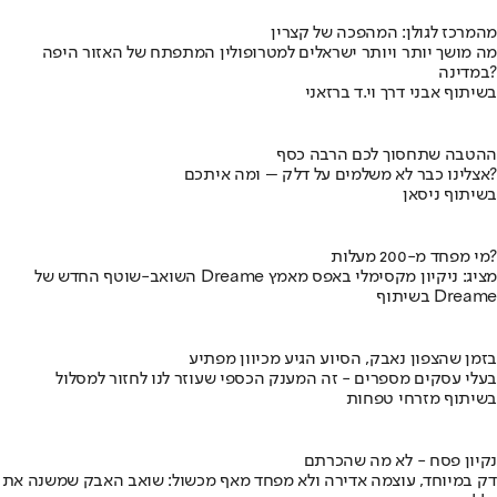
מהמרכז לגולן: המהפכה של קצרין
מה מושך יותר ויותר ישראלים למטרופולין המתפתח של האזור היפה
במדינה?
בשיתוף אבני דרך וי.ד ברזאני
ההטבה שתחסוך לכם הרבה כסף
אצלינו כבר לא משלמים על דלק – ומה איתכם?
בשיתוף ניסאן
מי מפחד מ-200 מעלות?
השואב-שוטף החדש של Dreame מציג: ניקיון מקסימלי באפס מאמץ
בשיתוף Dreame
בזמן שהצפון נאבק, הסיוע הגיע מכיוון מפתיע
בעלי עסקים מספרים - זה המענק הכספי שעוזר לנו לחזור למסלול
בשיתוף מזרחי טפחות
נקיון פסח - לא מה שהכרתם
דק במיוחד, עוצמה אדירה ולא מפחד מאף מכשול: שואב האבק שמשנה את