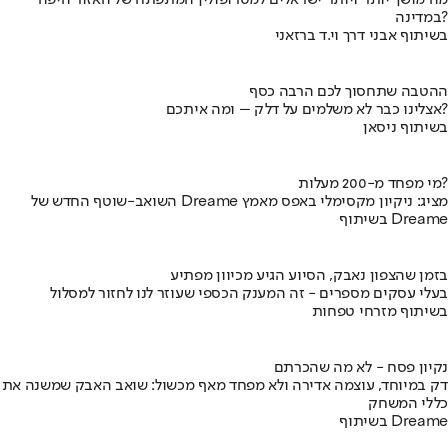
מה מושך יותר ויותר ישראלים למטרופולין המתפתח של האזור היפה
במדינה?
בשיתוף אבני דרך וי.ד ברזאני
ההטבה שתחסוך לכם הרבה כסף
אצלינו כבר לא משלמים על דלק – ומה איתכם?
בשיתוף ניסאן
מי מפחד מ-200 מעלות?
השואב-שוטף החדש של Dreame מציג: ניקיון מקסימלי באפס מאמץ
בשיתוף Dreame
בזמן שהצפון נאבק, הסיוע הגיע מכיוון מפתיע
בעלי עסקים מספרים - זה המענק הכספי שעוזר לנו לחזור למסלול
בשיתוף מזרחי טפחות
נקיון פסח - לא מה שהכרתם
דק במיוחד, עוצמה אדירה ולא מפחד מאף מכשול: שואב האבק שמשנה את
כללי המשחק
בשיתוף Dreame