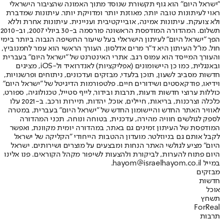
"ישראל היום" הוא גוף תקשורת שנוסד מתוך האמונה שהציבור הישראלי
ראוי לעיתונות טובה יותר, מאוזנת יותר ומדויקת יותר. עיתונות שמדברת
ולא צועקת. עיתונות אמינה, אובייקטיבית ועניינית. עיתונות אחרת וללא
תשלום. המהדורה המודפסת הראשונה פורסמה ב-30 ביולי 2007, וב-2010
הפך "ישראל היום" לעיתון הישראלי בעל שיעור החשיפה הגבוה ביותר בימי
חול. מו"ל העיתון היא ד"ר מרים אדלסון. העורך הראשי הוא עמר לחמנוביץ,
והעורך המייסד הוא עמוס רגב. אתרי האינטרנט של "ישראל היום" בעברית
ובאנגלית, כמו כן היישומונים (אפליקציות) לאנדרואיד ול-iOS, מציגים
חדשות מסביב לשעון, תוכן בלעדי, מבזקים ועדכונים, ניתוחים ופרשנויות,
וידיאו, פודקאסטים ושידורים חיים. פלטפורמות הדיגיטל של "ישראל היום"
כוללות ערוצי חדשות ודעות, תרבות ובידור, לייף סטייל, טכנולוגיה, ספורט,
כלכלה וצרכנות, בריאות, חיילים, אוכל, יהדות, תיירות ורכב. ב-2021 עלו
לאוויר האתר החדש והיישומון החדש של "ישראל היום" בעברית, במטרה
לספק לגולשים חוויה מהירה, עדכנית, בטוחה ונוחה. תכני המהדורה
המודפסת של העיתון זמינים גם באתר, במהדורה יומית מקוונת, ואפשר
לקבל אותם גם בניוזלטר. מועדון ההטבות הייחודי "הקליקה של ישראל
היום" מציע לגולשי האתר הנחות ומבצעים על מוצרים ושירותים. ישראל
היום פתוח להערות, לביקורת ולהצעות לשיפור מקהל הקוראים. פנו אלינו
במייל hayom@israelhayom.co.il.
מבזקים
חדשות
אוכל
תשחץ
ForReal
תרבות