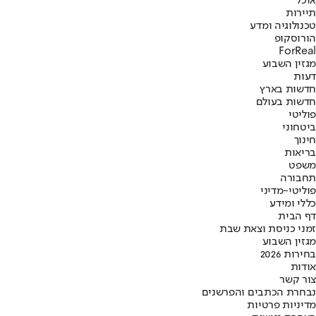
אוכל
תיירות
טכנולוגיה ומדע
הורוסקופ
ForReal
מגזין השבוע
דעות
חדשות בארץ
חדשות בעולם
פוליטי
ביטחוני
חינוך
בריאות
משפט
תחבורה
פוליטי-מדיני
כללי ומידע
דף הבית
זמני כניסת וצאת שבת
מגזין השבוע
בחירות 2026
אודות
צור קשר
נבחרת הכתבים והפרשנים
מדיניות פרטיות