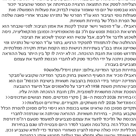
הצליחה לספק את התוצאה הרצויה מבחינתה אך המסר שהציבור יזכור
הוא שבסופו של יום מי שאמור עכשיו לבדוק את פעולות הממשלה ואת
פעולות גופי הציבור הוא עו״ד הפרטי של נתניהו שנבחר אחרי סאגה שלמה
של הפרת הכלל של בחירות חשאיות.
ראבילו , עו״ד מוכשר וישר יצטרך לקנות את אמון הציבור. לפני שנבחר הוא
חרש את הכנסת נפגש עם ח״כ גם מהאופוזיציה וכמובן מהקואליציה, ניסה
לשכנע ולדבר אל ליבם, אבל עכשיו הוא יצטרך לשכנע את הציבור.
ההחלטה שלו להתמודד לתפקיד הרגיש, בתור עו״ד הפרטי של נתניהו ומי
שמייצג אותו בבג״ץ בעתירות רגישות כמו הקמת ועדת חקירה ממלכתית,
תדרוש ממנו את חובת ההוכחה. זה לא יהיה לו קל בין היתר בשל ההוראה
שספק ניתנה על ידי הליכוד ספק לא לחברי הכנסת לתעד את עצמם
מצביעים בעבורו.
בחירות מבקר המדינה,צילום: יונתן זינדל/פלאש90
ראבילו מכיר את הסעיף הראשון בחוק מבקר המדינה שקובע ש״מבקר
המדינה ייבחר בידי הכנסת בהצבעה חשאית בישיבת הכנסת״ וגם הוא
מבין שהחוק משנת 1958 לא דיבר על פלאפונים אבל תיעוד ההצבעה
הופכת אותה מחשאית לפומבית, ולכן חובת ההוכחה תהיה עליו.
>>בחירות 2026 לכנסת ה-26 | סקרי מנדטים, מפת הגושים ועדכונים<<
>>מונדיאל 2026: לוח משחקים, תקצירים, שידורים וטבלאות<<
תקדים מסוכן מה שראינו אמש בכנסת הוא ניסוי כלים מסוכן להפרת הכלל
שקבוע בחוק - בחירות חשאיות. ההוראה שניתנה או שנרמזה לחברי
הכנסת של הליכוד לתעד את עצמם מצביעים למועמד מטעם רה״מ דורסת
את הכלל הזה ברגל גסה ומעבר לסדר היום מבטיח לנו שגם בבחירות
הכלליות יהיו כאלה שינסו להציץ מאחורי הפרגוד כדי לוודא שנצביע נכון,
מי ששותק עכשיו שלא יתפלא שיד נעלמה תפגוש אותו בבחירות.