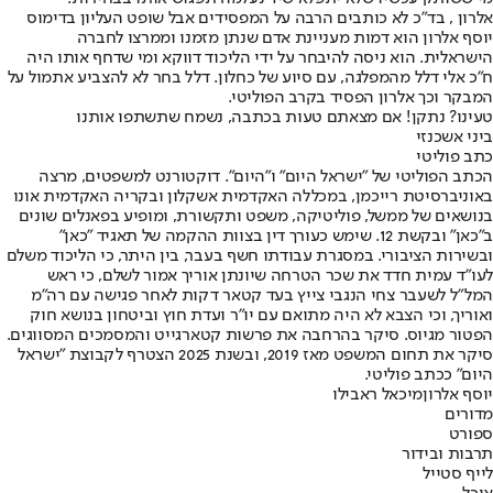
אלרון , בד״כ לא כותבים הרבה על המפסידים אבל שופט העליון בדימוס
יוסף אלרון הוא דמות מעניינת אדם שנתן מזמנו וממרצו לחברה
הישראלית. הוא ניסה להיבחר על ידי הליכוד דווקא ומי שדחף אותו היה
ח״כ אלי דלל מהמפלגה, עם סיוע של כחלון. דלל בחר לא להצביע אתמול על
המבקר וכך אלרון הפסיד בקרב הפוליטי.
טעינו? נתקן! אם מצאתם טעות בכתבה, נשמח שתשתפו אותנו
ביני אשכנזי
כתב פוליטי
הכתב הפוליטי של "ישראל היום" ו"היום". דוקטורנט למשפטים, מרצה
באוניברסיטת רייכמן, במכללה האקדמית אשקלון ובקריה האקדמית אונו
בנושאים של ממשל, פוליטיקה, משפט ותקשורת, ומופיע בפאנלים שונים
ב"כאן" ובקשת 12. שימש כעורך דין בצוות ההקמה של תאגיד "כאן"
ובשירות הציבורי. במסגרת עבודתו חשף בעבר, בין היתר, כי הליכוד משלם
לעו"ד עמית חדד את שכר הטרחה שיונתן אוריך אמור לשלם, כי ראש
המל"ל לשעבר צחי הנגבי צייץ בעד קטאר דקות לאחר פגישה עם רה"מ
ואוריך, וכי הצבא לא היה מתואם עם יו"ר ועדת חוץ וביטחון בנושא חוק
הפטור מגיוס. סיקר בהרחבה את פרשות קטארגייט והמסמכים המסווגים.
סיקר את תחום המשפט מאז 2019, ובשנת 2025 הצטרף לקבוצת "ישראל
היום" ככתב פוליטי.
יוסף אלרון
מיכאל ראבילו
מדורים
ספורט
תרבות ובידור
לייף סטייל