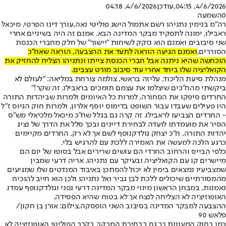
4/6/2026, 04:15
,עודכן
4/6/2026, 04:18
0
השמעה
רה״מ בנימין נתניהו רשם אתמול הישג פוליטי נאה,
עורך דינו הפרטי, מיכאל
ראבילו, ימונה לתפקיד מבקר המדינה הבא
. אמנם זה היה בשיניים אחרי
שני סיבובים ואמנם הוא נזקק לשיחות ״יישור״ של חלק מחברי הכנסת
הסוררים,
ואמנם הגיעה הוראה לתעד את ההצבעה, הוראה שאח״כ
הוכחשה שהיא ניתנה אבל חברי הכנסת צייתו ונתניהו הצליח להחזיק את
הקואליציה שלו ביחד אחרי עוד סיבוב מורט עצבים.
מנהלת סיעת הליכוד, עליזה בראשי, צולמה צורחת במליאה: ״לעולם לא
ביקשתי מהח״כים שיצלמו את עצמם תומכים בראבילו. זה שקר!״
החרדים סיפקו את הסחורה, למרות כל האיומים ולמרות שביהדות התורה
היו פעילים שעבדו עבור השופט בדימוס יוסף אלרון, ולמרות חוק הגיוס ז״ל
- החרדים הצביעו לראבילו. זה קרה גם בגלל שח״כ מיכאל מלכיאלי מש״ס
הסיר את מועמדתו לועדה לבחירת דיינים ובכך סלל את הדרך של נציג
יהדות התורה, ח״כ יצחק גולדקנופף לשם אך לא רק, החרדים מקיימים
כרגע הלכה למעשה את האמירה ללכת עם להרגיש בלי.
כלפי הבייס והרחוב החרדי הם עושים שרירים אבל בסופו של יום הם
מיישרים קו עם הקואליציה ובעיקר עם נתניהו. אריה דרעי שמבין
שמצביעיו נמצאים בימין לא יכול להסתכן באיבוד המנדטים שלו שמגיעים
מהמסורתיים שיכולים ללכת לבן גביר ואל נתניהו ולכן הוא חייב להוכיח
נאמנות, במבחן הראשון מינוי מבקר המדינה דרעי גפני וגולדקנופף עמדו.
האופוזיציה לא הצליחה לנצח אך לא בטוח שהיא הפסידה.
ההצבעה למבקר המדינה בסיבוב השני הופסקה,צילום: אורן בן חקון/
פלאש 90
כמו בחוק המעונות כך גם בבחירת המבקר, בקרב הפוליטי האופוזיציה לא