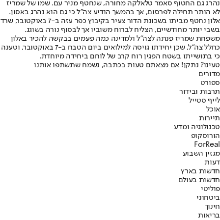
נהרג גם החטוף סאמר טלאלקה מחורה, שנחטף מניר עם. שמו של שמריז
לא הותר תחילה לפרסום, אך בהמשך הודיע צה"ל כי גם הוא נהרג באסון.
אלון נחטף מביתו בשכונת הדור צעיר בקיבוץ כפר עזה ב-7 באוקטובר, שרד
בשבי יותר מחודשיים, הצליח לברוח משוביו אך לבסוף נורה בשוגג.
משפחת שמריז פנתה לצה"ל ולמדינה כמה פעמים בבקשה להכיר באלון
כחלל צה"ל, שכן יחידתו גויסה למילואים ביום הטבח ב-7 באוקטובר, וטענה
כי בתושייתו בשטח הפגין רוח קרב של לוחם ביחידה מיוחדת.
טעינו? נתקן! אם מצאתם טעות בכתבה, נשמח שתשתפו אותנו
מדורים
ספורט
תרבות ובידור
לייף סטייל
אוכל
תיירות
טכנולוגיה ומדע
הורוסקופ
ForReal
מגזין השבוע
דעות
חדשות בארץ
חדשות בעולם
פוליטי
ביטחוני
חינוך
בריאות