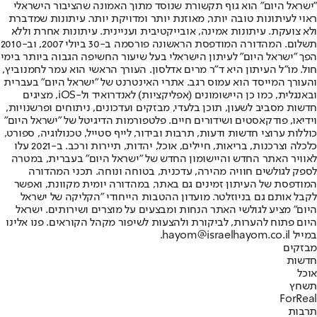
"ישראל היום" הוא גוף תקשורת שנוסד מתוך האמונה שהציבור הישראלי
ראוי לעיתונות טובה יותר, מאוזנת יותר ומדויקת יותר. עיתונות שמדברת
ולא צועקת. עיתונות אמינה, אובייקטיבית ועניינית. עיתונות אחרת וללא
תשלום. המהדורה המודפסת הראשונה פורסמה ב-30 ביולי 2007, וב-2010
הפך "ישראל היום" לעיתון הישראלי בעל שיעור החשיפה הגבוה ביותר בימי
חול. מו"ל העיתון היא ד"ר מרים אדלסון. העורך הראשי הוא עמר לחמנוביץ,
והעורך המייסד הוא עמוס רגב. אתרי האינטרנט של "ישראל היום" בעברית
ובאנגלית, כמו כן היישומונים (אפליקציות) לאנדרואיד ול-iOS, מציגים
חדשות מסביב לשעון, תוכן בלעדי, מבזקים ועדכונים, ניתוחים ופרשנויות,
וידיאו, פודקאסטים ושידורים חיים. פלטפורמות הדיגיטל של "ישראל היום"
כוללות ערוצי חדשות ודעות, תרבות ובידור, לייף סטייל, טכנולוגיה, ספורט,
כלכלה וצרכנות, בריאות, חיילים, אוכל, יהדות, תיירות ורכב. ב-2021 עלו
לאוויר האתר החדש והיישומון החדש של "ישראל היום" בעברית, במטרה
לספק לגולשים חוויה מהירה, עדכנית, בטוחה ונוחה. תכני המהדורה
המודפסת של העיתון זמינים גם באתר, במהדורה יומית מקוונת, ואפשר
לקבל אותם גם בניוזלטר. מועדון ההטבות הייחודי "הקליקה של ישראל
היום" מציע לגולשי האתר הנחות ומבצעים על מוצרים ושירותים. ישראל
היום פתוח להערות, לביקורת ולהצעות לשיפור מקהל הקוראים. פנו אלינו
במייל hayom@israelhayom.co.il.
מבזקים
חדשות
אוכל
תשחץ
ForReal
תרבות