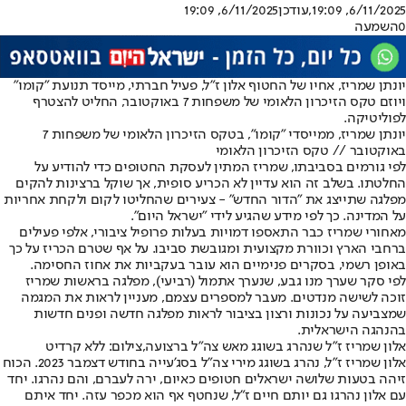
6/11/2025, 19:09
,עודכן
6/11/2025, 19:09
0
השמעה
יונתן שמריז
, אחיו של החטוף אלון ז"ל, פעיל חברתי, מייסד תנועת "קומו"
ויוזם טקס הזיכרון הלאומי של משפחות 7 באוקטובר, החליט להצטרף
לפוליטיקה.
יונתן שמריז, ממייסדי ״קומו״, בטקס הזיכרון הלאומי של משפחות 7
באוקטובר // טקס הזיכרון הלאומי
לפי גורמים בסביבתו, שמריז המתין לעסקת החטופים כדי להודיע על
החלטתו. בשלב זה הוא עדיין לא הכריע סופית, אך שוקל ברצינות להקים
מפלגה שתייצג את "הדור החדש" - צעירים שהחליטו לקום ולקחת אחריות
על המדינה. כך לפי מידע שהגיע לידי "ישראל היום".
מאחורי שמריז כבר התאספו דמויות בעלות פרופיל ציבורי, אלפי פעילים
ברחבי הארץ וכוורת מקצועית ומגובשת סביבו. על אף שטרם הכריז על כך
באופן רשמי, בסקרים פנימיים הוא עובר בעקביות את אחוז החסימה.
לפי סקר שערך מנו גבע, שנערך אתמול (רביעי), מפלגה בראשות שמריז
זוכה לשישה מנדטים. מעבר למספרים עצמם, מעניין לראות את המגמה
שמצביעה על נכונות ורצון בציבור לראות מפלגה חדשה ופנים חדשות
בהנהגה הישראלית.
אלון שמריז ז"ל שנהרג בשוגג מאש צה"ל ברצועה,צילום: ללא קרדיט
אלון שמריז ז"ל, נהרג בשוגג מירי צה״ל בסג'עייה בחודש דצמבר 2023. הכוח
זיהה בטעות שלושה ישראלים חטופים כאיום, ירה לעברם, והם נהרגו. יחד
עם אלון נהרגו גם יותם חיים ז"ל, שנחטף אף הוא מכפר עזה. יחד איתם