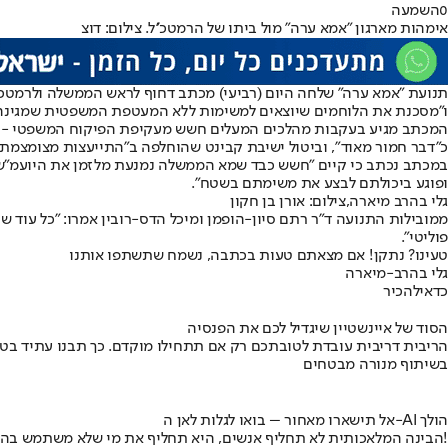
0
השמעה
אימהות מארגון "אמא ערה" מול ביתו של הרמטכ''ל. צילום: דוצ
תנועת "אמא ערה" שלחה היום (רביעי) מכתב דחוף לראש הממשלה ולרמטכ"
ו"מסכנת את הלוחמים שיוצאים למשימות ללא המעטפת המשפטית שמגינה ע
המכתב מגיע בעקבות מהלכים המעלים חשש מעקיפת הפיקוח המשפטי - הורא
כ"דבר חמור מאוד", וביטול ישיבת קבינט שהוחלפה ב"התייעצות מצומצמת"
במכתב נכתב כי קיים "חשש כבד שמא הממשלה נמנעת מלזמן את היועמ"שית 
ופוגע ביכולתם לבצע את משימתם בשטח".
גלי בהרב מיארה,צילום: אורן בן חקון
ממובילות התנועה ד"ר רתם סיון-הופמן ומיכל הדס-רובין אמרו: "כל עוד ש
פוליטי".
טעינו? נתקן! אם מצאתם טעות בכתבה, נשמח שתשתפו אותנו
גלי בהרב-מיארה
כדאי
להכיר
הסוד של איינשטיין שיגדיל לכם את הפנסיה
הריבית דריבית עובדת לטובתכם רק אם תתחילו מוקדם. כך תבנו עתיד בט
בשיתוף מנורה מבטחים
אל תישארו מאחור – בואו לגלות לאן ה-AI הולך
הבינה המלאכותית לא תחליף אנשים, היא תחליף את מי שלא משתמש בה!