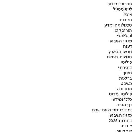
תרבות ובידור
לייף סטייל
אוכל
תיירות
טכנולוגיה ומדע
הורוסקופ
ForReal
מגזין השבוע
דעות
חדשות בארץ
חדשות בעולם
פוליטי
ביטחוני
חינוך
בריאות
משפט
תחבורה
פוליטי-מדיני
כללי ומידע
דף הבית
זמני כניסת וצאת שבת
מגזין השבוע
בחירות 2026
אודות
צור קשר