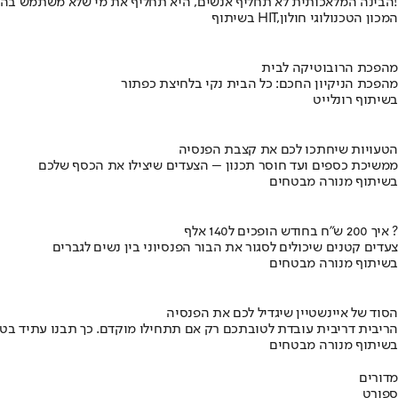
הבינה המלאכותית לא תחליף אנשים, היא תחליף את מי שלא משתמש בה!
בשיתוף HIT,המכון הטכנולוגי חולון
מהפכת הרובוטיקה לבית
מהפכת הניקיון החכם: כל הבית נקי בלחיצת כפתור
בשיתוף רונלייט
הטעויות שיחתכו לכם את קצבת הפנסיה
ממשיכת כספים ועד חוסר תכנון – הצעדים שיצילו את הכסף שלכם
בשיתוף מנורה מבטחים
איך 200 ש"ח בחודש הופכים ל140 אלף ?
צעדים קטנים שיכולים לסגור את הבור הפנסיוני בין נשים לגברים
בשיתוף מנורה מבטחים
הסוד של איינשטיין שיגדיל לכם את הפנסיה
הריבית דריבית עובדת לטובתכם רק אם תתחילו מוקדם. כך תבנו עתיד בט
בשיתוף מנורה מבטחים
מדורים
ספורט