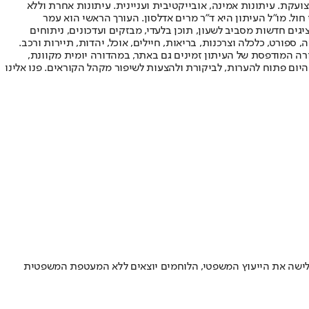
ועקת. עיתונות אמינה, אובייקטיבית ועניינית. עיתונות אחרת וללא
עור החשיפה הגבוה ביותר בימי חול. מו"ל העיתון היא ד"ר מרים אדלסון. העורך הראשי הוא עמר
 והעורך המייסד הוא עמוס רגב. אתרי האינטרנט של "ישראל היום" בעברית ובאנגלית, כמו כן היישומונים (אפליקציות) לאנדרואיד ול-iOS, מציגים חדשות מסביב לשעון, תוכן בלעדי, מבזקים ועדכונים, ניתוחים
, ספורט, כלכלה וצרכנות, בריאות, חיילים, אוכל, יהדות, תיירות ורכב.
דורה המודפסת של העיתון זמינים גם באתר, במהדורה יומית מקוונת,
היום פתוח להערות, לביקורת ולהצעות לשיפור מקהל הקוראים. פנו אלינו
לישה את הייעוץ המשפטי, הלוחמים יוצאים ללא המעטפת המשפטית