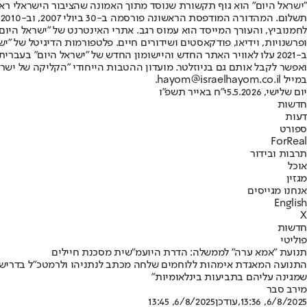
"ישראל היום" הוא גוף תקשורת שנוסד מתוך האמונה שהציבור הישראלי ראוי 
ת
ופרשנויות, וידיאו, פודקאסטים ושידורים חיים. פלטפורמות הדיגיטל של "ישרא
ב-2021 עלו לאוויר האתר החדש והיישומון החדש של "ישראל היום" בע
ואפשר לקבל אותם גם בניוזלטר. מועדון ההטבות הייחודי "הקליקה של ישרא
במייל hayom@israelhayom.co.il.
יום שלישי, 5.5.2026
י"ח באייר תשפ"ו
חדשות
דעות
ספורט
ForReal
תרבות ובידור
אוכל
מגזין
אנחנו מגייסים
English
X
חדשות
פוליטי
תנועת "אמא ערה" לממשלה: הדרת היועמ"שית מסכנת חיילים
התנועה המאגדת אימהות ללוחמים שלחה מכתב לנתניהו ולרמטכ"ל בדריש
שמגינה עליהם בתביעות בינלאומיות"
מירב סבר
6/8/2025, 13:36
,עודכן
6/8/2025, 13:45