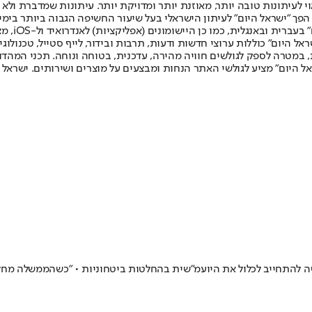
לעיתונות טובה יותר, מאוזנת יותר ומדויקת יותר. עיתונות שמדברת ולא צ
שלום. המהדורה המודפסת הראשונה פורסמה ב-30 ביולי 2007, וב-2010 הפך "ישראל היום" לעיתון הישראלי בעל שי
לחמנוביץ,
ל היום" כוללות ערוצי חדשות ודעות, תרבות ובידור, לייף סטייל, טכנולוגיה
ברית, במטרה לספק לגולשים חוויה מהירה, עדכנית, בטוחה ונוחה. תכני המה
ל היום" מציע לגולשי האתר הנחות ומבצעים על מוצרים ושירותים. ישראל 
ה להתחייב לכלול את היועמ"שית בהחלטות ביטחוניות • "כשהממשלה מח