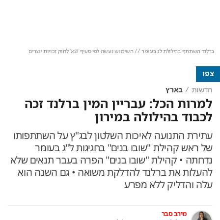
Loaded
:
Unmute
100.00%
ברלנד השתתף בהילולת לג בעומר // השימוש נעשה לפי סעיף 27א' לחוק זכויות יוצרים
צפו
חדשות
בארץ
למרות הכל: עבריין המין ברלנד זכה
לכבוד בהילולה במירון
עתירת התנועה לאיכות השלטון לבג"ץ על השתתפותו
של ראש קהילת "שובו בנים" בחגיגות ל"ג בעומר
נדחתה • קהילת "שובו בנים" הפרה בעבר תנאים שלא
להעלות את ברלנד להדלקת משואה • גם השנה הוא
עלה והדליק ללא מפרע
מירב סבר