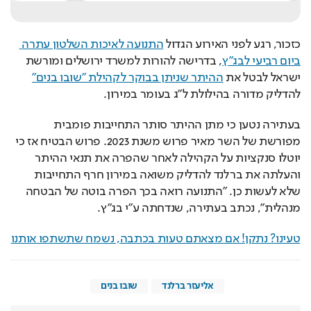
כזכור, רגע לפני האירוע הגדול 
התנועה לאיכות השלטון עתרה 
ביום רביעי לבג"ץ
, בדרישה להורות למשרד ירושלים ומורשת 
ישראל לבטל את 
ההיתר שניתן בבוקר לקהילת "שובו בנים"
להדליק מדורה בהילולת ל"ג בעומר במירון.
בעתירה נטען כי מתן ההיתר סותר התחייבות פומבית 
מפורשת של השר מאיר פרוש משנת 2023. פרוש הבטיח אז כי 
יוטלו סנקציות על הקהילה לאחר שהפרה את תנאי ההיתר 
והעלתה את ברלנד להדליק משואה במירון חרף התחייבות 
שלא לעשות כן. "התנועה רואה בכך הפרה בוטה של הבטחה 
מנהלית", נכתב בעתירה, שנדחתה ע"י בג"ץ.
טעינו? נתקן! אם מצאתם טעות בכתבה, נשמח שתשתפו אותנו
אליעזר ברלנד
שובו בנים