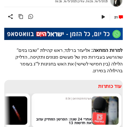
16/5/2025, 06:26
,
עודכן
16/5/2025, 06:26
21
למרות המחאה:
 אליעזר ברלנד, ראש קהילת "שובו בנים" 
שהורשע בעבירות מין של מעשים מגונים ותקיפה, הדליק 
הלילה (בין חמישי לשישי) את האש בחגיגות ל"ג בעומר 
בהילולה במירון.
עוד כותרות
מערכת תרבות היום
|
8:54
ש
אחרי 24 שנה: הפרשן הוותיק עוזב
את חדשות 13
ש