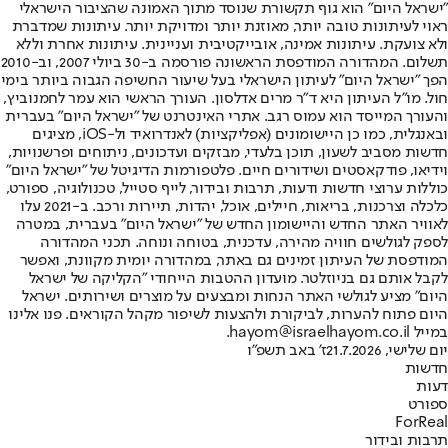
"ישראל היום" הוא גוף תקשורת שנוסד מתוך האמונה שהציבור הישראלי
ראוי לעיתונות טובה יותר, מאוזנת יותר ומדויקת יותר. עיתונות שמדברת
ולא צועקת. עיתונות אמינה, אובייקטיבית ועניינית. עיתונות אחרת וללא
תשלום. המהדורה המודפסת הראשונה פורסמה ב-30 ביולי 2007, וב-2010
הפך "ישראל היום" לעיתון הישראלי בעל שיעור החשיפה הגבוה ביותר בימי
חול. מו"ל העיתון היא ד"ר מרים אדלסון. העורך הראשי הוא עמר לחמנוביץ,
והעורך המייסד הוא עמוס רגב. אתרי האינטרנט של "ישראל היום" בעברית
ובאנגלית, כמו כן היישומונים (אפליקציות) לאנדרואיד ול-iOS, מציגים
חדשות מסביב לשעון, תוכן בלעדי, מבזקים ועדכונים, ניתוחים ופרשנויות,
וידיאו, פודקאסטים ושידורים חיים. פלטפורמות הדיגיטל של "ישראל היום"
כוללות ערוצי חדשות ודעות, תרבות ובידור, לייף סטייל, טכנולוגיה, ספורט,
כלכלה וצרכנות, בריאות, חיילים, אוכל, יהדות, תיירות ורכב. ב-2021 עלו
לאוויר האתר החדש והיישומון החדש של "ישראל היום" בעברית, במטרה
לספק לגולשים חוויה מהירה, עדכנית, בטוחה ונוחה. תכני המהדורה
המודפסת של העיתון זמינים גם באתר, במהדורה יומית מקוונת, ואפשר
לקבל אותם גם בניוזלטר. מועדון ההטבות הייחודי "הקליקה של ישראל
היום" מציע לגולשי האתר הנחות ומבצעים על מוצרים ושירותים. ישראל
היום פתוח להערות, לביקורת ולהצעות לשיפור מקהל הקוראים. פנו אלינו
במייל hayom@israelhayom.co.il.
יום שלישי, 21.7.2026
ז' באב תשפ"ו
חדשות
דעות
ספורט
ForReal
תרבות ובידור