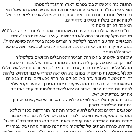
תחנות כוח מופעלות בגז במרכז הארץ והתנגד להקמתו.
הוא מציין בדו"ח החדש כי אחת מנקודות התורפה של משק החשמל הוא
ריכוז של תחנות כוח רבות באזור אחד, דבר שעלול לאפשר לאויבי ישראל
לטווח אותם בקלות בטילים מדוייקים.
המאבק לא רק ביטחוני
בדו"ח מזהיר איילנד מפני העובדה שהתחנה אמורה לקום במרחק של 600
מטרים מקלקיליה וכן במשולש הכבישים 6, 55 ו-444 וכותב כי "צומת
הכבישים יחד עם הקרבה לקלקיליה יוצרים סכנה ביטחונית משמעותית".
בנוסף, ציין, התחנה אמורה להיבנות בצמוד לכביש 6, בשטח נשלט מאש,
באזור ללא חומה.
עימותים אלימים בין כוחות הביטחון למחבלים חמושים בקלקיליה
"מרחק הבתים של קלקיליה מהתחנה מהווה טווח יעיל עבור ירי שטוח
מסלול על ידי מקלעים כבדים, עבור ירי טילי נ"ט, ועבור טיווח של אש תלולת
מסלול באמצעות מרגמות. במובן זה, השראה לתרחיש כגון תרחיש בלהות
זה, התממשה בעוטף עזה ב-7 באוקטובר חרף מכשולים וכוחות צבאיים
משמעותיים הרבה יותר ממה שקיים באזור הנידון", הזהיר וקרא שלא
לבנות את תחנת הכוח באזור זה אלא לצאת לחלופות ירוקות באזורים
אחרים במדינת ישראל.
בדבריו טוען האלוף במילואים כי לארגוני הטרור יש נשק שובר שוויון
במחנות הפליטים בשרון.
"מפגעים רגליים מסוגלים להגיע לאזור התחנה תוך דקות ספורות ללא
התרעה מספקת אשר תאפשר לכוח תגובה ישראלי להתערב או לעצור
אותם. חומת ההפרדה באם קיימת באותו אזור היא בבחינת גדר "טיפשה"
וחדירה. מרחק הבתים של קלקיליה מהתחנה מהווה טווח יעיל עבור ירי
שטוח מסלול על ידי מקלעים כבדים, עבור ירי טילי נ"ט, ועבור טיווח של אש