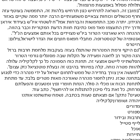
תלולת מסלול באמצעות מרגמות".
"במובן זה, השראה לתרחיש כגון תרחיש בלהות זה, התממשה בעוטף עזה
חרף מכשולים וכוחות צבאיים משמעותיים הרבה יותר ממה שקיים באזור
הנידון. יתרה מכך, התחמשות והברחות אמל"ח לשטחי איו"ש בעידוד איראן
ודרך ירדן התעצמו מאד מאז כתיבת חוות הדעת המקורית וכבר בהווה,
ההנחה היא שארגוני הטרור ביו"ש מצוידים בכל אותם אמצעים הנ"ל".
אנטומיה של קטסטרופה. מחבלי חמאס חוצים את הגדר לישראל,צילום:
רויטרס
"גם היקף ורמת המנהרות שהתגלו בעזה בעקבות מלחמת חרבות ברזל
הנה מקור רב לדאגה ומעידה על הקלות שבה מסוגלים גורמי הטרור
הפלשתיני ליישם אמצעי זה. תחנת כוח הסמוכה כל כך לקלקיליה עלולה
להוות מטרה נוחה, קלה במיוחד בהיבט זה ובעלת פוטנציאל נזק עצום".
"למעשה אין צורך בחדירה של ממש לתחום ישראל על ידי מנהרה כדי לפגוע
בתחנה שכזו. ניתן לחפור מנהרה שאורכה מאות מטרים בלבד, עד מתחת
לתחנת הכוח או מכלי ה סולר, הנחת חומרי נפץ ומטענים והפעלתם
מרחוק. כל זאת בלי סיכון להתגלות או להיחשף", כתב עוד.
טעינו? נתקן! אם מצאתם טעות בכתבה, נשמח שתשתפו אותנו
יהודה ושומרון
קלקיליה
מדורים
ספורט
תרבות ובידור
לייף סטייל
אוכל
תיירות