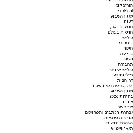
טכנולוגיה ומדע
הורוסקופ
ForReal
מגזין השבוע
דעות
חדשות בארץ
חדשות בעולם
פוליטי
ביטחוני
חינוך
בריאות
משפט
תחבורה
פוליטי-מדיני
כללי ומידע
דף הבית
זמני כניסת וצאת שבת
מגזין השבוע
בחירות 2026
אודות
צור קשר
נבחרת הכתבים והפרשנים
מדיניות פרטיות
הצהרת נגישות
תנאי שימוש