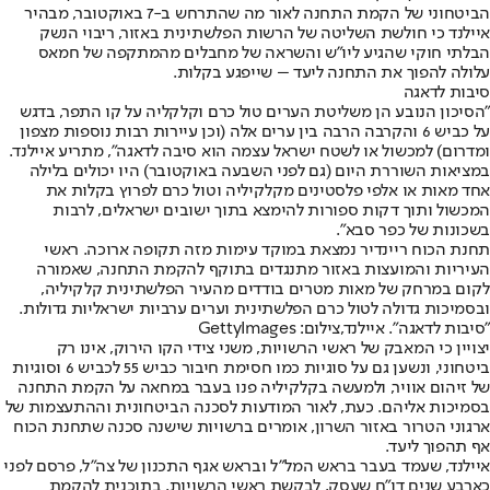
הביטחוני של הקמת התחנה לאור מה שהתרחש ב-7 באוקטובר, מבהיר
איילנד כי חולשת השליטה של הרשות הפלשתינית באזור, ריבוי הנשק
הבלתי חוקי שהגיע ליו"ש והשראה של מחבלים מהמתקפה של חמאס
עלולה להפוך את התחנה ליעד – שייפגע בקלות.
סיבות לדאגה
"הסיכון הנובע הן משליטת הערים טול כרם וקלקליה על קו התפר, בדגש
על כביש 6 והקרבה הרבה בין ערים אלה (וכן עיירות רבות נוספות מצפון
ומדרום) למכשול או לשטח ישראל עצמה הוא סיבה לדאגה", מתריע איילנד.
במציאות השוררת היום (גם לפני השבעה באוקטובר) היו יכולים בלילה
אחד מאות או אלפי פלסטינים מקלקיליה וטול כרם לפרוץ בקלות את
המכשול ותוך דקות ספורות להימצא בתוך ישובים ישראלים, לרבות
בשכונות של כפר סבא".
תחנת הכוח ריינדיר נמצאת במוקד עימות מזה תקופה ארוכה. ראשי
העיריות והמועצות באזור מתנגדים בתוקף להקמת התחנה, שאמורה
לקום במרחק של מאות מטרים בודדים מהעיר הפלשתינית קלקיליה,
ובסמיכות גדולה לטול כרם הפלשתינית וערים ערביות ישראליות גדולות.
"סיבות לדאגה". איילנד,צילום: GettyImages
יצויין כי המאבק של ראשי הרשויות, משני צידי הקו הירוק, אינו רק
ביטחוני, ונשען גם על סוגיות כמו חסימת חיבור כביש 55 לכביש 6 וסוגיות
של זיהום אוויר, ולמעשה בקלקיליה פנו בעבר במחאה על הקמת התחנה
בסמיכות אליהם. כעת, לאור המודעות לסכנה הביטחונית וההתעצמות של
ארגוני הטרור באזור השרון, אומרים ברשויות שישנה סכנה שתחנת הכוח
אף תהפוך ליעד.
איילנד, שעמד בעבר בראש המל"ל ובראש אגף התכנון של צה"ל, פרסם לפני
כארבע שנים דו"ח שעסק, לבקשת ראשי הרשויות, בתוכנית להקמת