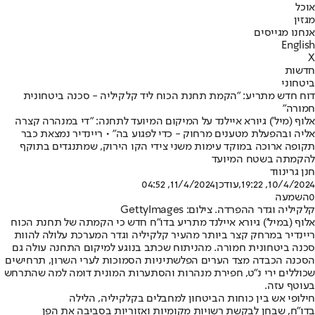
אוכל
מגזין
אנחנו מגייסים
English
X
חדשות
ביטחוני
דוח חדש מתריע: "הקמת תחנת הכוח ליד קלקיליה - סכנה ביטחונית
חמורה"
אלוף (מיל') גיורא איילנד על המיקום המיועד לתחנה: "די במנהרה קצרה
אליה ובהפעלת מטענים מרחוק - כדי לפגוע בה" • ריינדיר נמצאת כבר
תקופה ארוכה במוקד עימות משני צידי הקו הירוק, שמתנגדים בתוקף
להקמתה בשטח המיועד
חנן גרינווד
10/4/2024, 19:22
,עודכן
11/4/2024, 04:52
0
השמעה
קלקיליה וגדר ההפרדה. צילום: GettyImages
אלוף (במיל') גיורא איילנד מתריע בדו"ח חדש כי הקמתה של תחנת הכוח
ריינדיר במרחק קצר ביותר מהעיר קלקיליה וגדר המערכת עלולה להוות
סכנה ביטחונית חמורה. מהניתוח שכתב בנוגע למיקום התחנה עולה גם
הסכנה הכבדה מצד הערים הפלשתיניות הסמוכות לערי השרון, תרחישים
שכוללים ירי נ"ט, חפירת מנהרות והסתערות המונית דומה למה שהתרחש
בעוטף עזה.
חילופי אש בין כוחות הביטחון למחבלים בקלקיליה, הלילה
בדו"ח, שבחן לבקשת רשויות מקומיות ואזוריות בסביבה את הפן