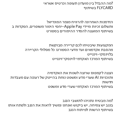
מה ההבדל בין מועדון תעופה וכרטיס אשראי?
בשיתוף FLYCARD
הזדמנות האחרונה להרוויח מגמר המונדיאל
יחסי הימור משופרים, הפקדות ב-Apple Pay ותשלום זכיות מיידי
בשיתוף המועצה להסדר ההימורים בספורט
המקצועות שיבטיחו לכם קריירה מבוקשת
מהסבת אקדמאים ועד מדעי הספורט: כל מסלולי הקריירה
בלוינסקי-וינגייט
בשיתוף המרכז האקדמי לוינסקי־וינגייט
הצצה לקמפוס שרוצה לשנות את האקדמיה
שערי מדע ומשפט נוחת בהייטק של רעננה עם מעבדות AI ותוכניות
חדשות
בשיתוף המרכז האקדמי שערי מדע ומשפט
מה מבטיח נתניהו לתושבי הנגב?
בנגב יש צמיחה, יש ביקוש ואנחנו נמשיך לראות את הנגב ולפתח אותו
בשיתוף הרשות לפיתוח הנגב