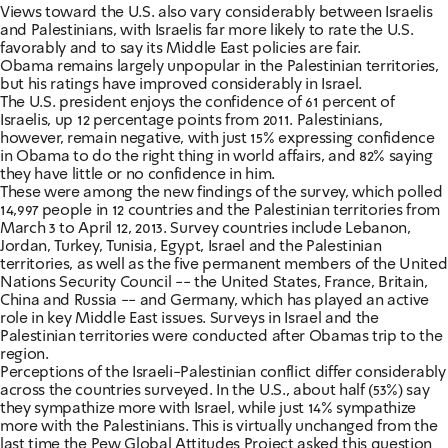
Views toward the U.S. also vary considerably between Israelis
and Palestinians, with Israelis far more likely to rate the U.S.
favorably and to say its Middle East policies are fair.
Obama remains largely unpopular in the Palestinian territories,
but his ratings have improved considerably in Israel.
The U.S. president enjoys the confidence of 61 percent of
Israelis, up 12 percentage points from 2011. Palestinians,
however, remain negative, with just 15% expressing confidence
in Obama to do the right thing in world affairs, and 82% saying
they have little or no confidence in him.
These were among the new findings of the survey, which polled
14,997 people in 12 countries and the Palestinian territories from
March 3 to April 12, 2013. Survey countries include Lebanon,
Jordan, Turkey, Tunisia, Egypt, Israel and the Palestinian
territories, as well as the five permanent members of the United
Nations Security Council -- the United States, France, Britain,
China and Russia -- and Germany, which has played an active
role in key Middle East issues. Surveys in Israel and the
Palestinian territories were conducted after Obamas trip to the
region.
Perceptions of the Israeli-Palestinian conflict differ considerably
across the countries surveyed. In the U.S., about half (53%) say
they sympathize more with Israel, while just 14% sympathize
more with the Palestinians. This is virtually unchanged from the
last time the Pew Global Attitudes Project asked this question