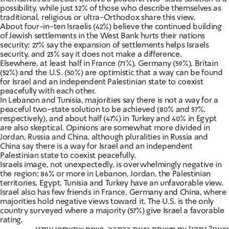
possibility, while just 32% of those who describe themselves as
traditional, religious or ultra-Orthodox share this view.
About four-in-ten Israelis (42%) believe the continued building
of Jewish settlements in the West Bank hurts their nations
security; 27% say the expansion of settlements helps Israels
security, and 23% say it does not make a difference.
Elsewhere, at least half in France (71%), Germany (59%), Britain
(52%) and the U.S. (50%) are optimistic that a way can be found
for Israel and an independent Palestinian state to coexist
peacefully with each other.
In Lebanon and Tunisia, majorities say there is not a way for a
peaceful two-state solution to be achieved (80% and 57%,
respectively), and about half (47%) in Turkey and 40% in Egypt
are also skeptical. Opinions are somewhat more divided in
Jordan, Russia and China, although pluralities in Russia and
China say there is a way for Israel and an independent
Palestinian state to coexist peacefully.
Israels image, not unexpectedly, is overwhelmingly negative in
the region: 86% or more in Lebanon, Jordan, the Palestinian
territories, Egypt, Tunisia and Turkey have an unfavorable view.
Israel also has few friends in France, Germany and China, where
majorities hold negative views toward it. The U.S. is the only
country surveyed where a majority (57%) give Israel a favorable
rating.