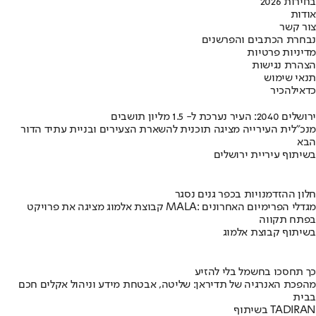
בחירות 2026
אודות
צור קשר
נבחרת הכתבים והפרשנים
מדיניות פרטיות
הצהרת נגישות
תנאי שימוש
כדאי
להכיר
ירושלים 2040: העיר נערכת ל- 1.5 מליון תושבים
מנכ"לית העירייה מציגה תוכנית להשארת הצעירים ובניית עתיד הדור
הבא
בשיתוף עיריית ירושלים
חלון ההזדמנויות בכפר גנים נסגר
קבוצת אלמוג מציגה את פרויקט MALA: מגדלי הפרימיום האחרונים
בפתח תקווה
בשיתוף קבוצת אלמוג
כך תחסכו בחשמל בלי להזיע
מהפכת האנרגיה של תדיראן: שליטה, אבטחת מידע וניהול אקלים חכם
בבית
בשיתוף TADIRAN