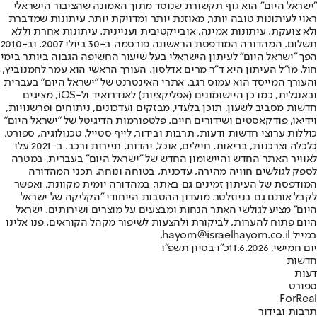
"ישראל היום" הוא גוף תקשורת שנוסד מתוך האמונה שהציבור הישראלי
ראוי לעיתונות טובה יותר, מאוזנת יותר ומדויקת יותר. עיתונות שמדברת
ולא צועקת. עיתונות אמינה, אובייקטיבית ועניינית. עיתונות אחרת וללא
תשלום. המהדורה המודפסת הראשונה פורסמה ב-30 ביולי 2007, וב-2010
הפך "ישראל היום" לעיתון הישראלי בעל שיעור החשיפה הגבוה ביותר בימי
חול. מו"ל העיתון היא ד"ר מרים אדלסון. העורך הראשי הוא עמר לחמנוביץ,
והעורך המייסד הוא עמוס רגב. אתרי האינטרנט של "ישראל היום" בעברית
ובאנגלית, כמו כן היישומונים (אפליקציות) לאנדרואיד ול-iOS, מציגים
חדשות מסביב לשעון, תוכן בלעדי, מבזקים ועדכונים, ניתוחים ופרשנויות,
וידיאו, פודקאסטים ושידורים חיים. פלטפורמות הדיגיטל של "ישראל היום"
כוללות ערוצי חדשות ודעות, תרבות ובידור, לייף סטייל, טכנולוגיה, ספורט,
כלכלה וצרכנות, בריאות, חיילים, אוכל, יהדות, תיירות ורכב. ב-2021 עלו
לאוויר האתר החדש והיישומון החדש של "ישראל היום" בעברית, במטרה
לספק לגולשים חוויה מהירה, עדכנית, בטוחה ונוחה. תכני המהדורה
המודפסת של העיתון זמינים גם באתר, במהדורה יומית מקוונת, ואפשר
לקבל אותם גם בניוזלטר. מועדון ההטבות הייחודי "הקליקה של ישראל
היום" מציע לגולשי האתר הנחות ומבצעים על מוצרים ושירותים. ישראל
היום פתוח להערות, לביקורת ולהצעות לשיפור מקהל הקוראים. פנו אלינו
במייל hayom@israelhayom.co.il.
יום חמישי, 11.6.2026
כ"ו בסיון תשפ"ו
חדשות
דעות
ספורט
ForReal
תרבות ובידור