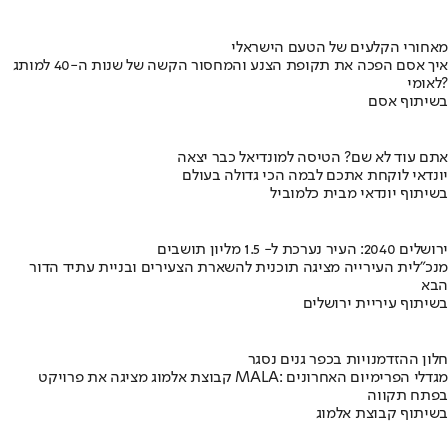
מאחורי הקלעים של הטעם הישראלי
איך אסם הפכה את תקופת הצנע והמחסור הקשה של שנות ה-40 למותג
לאומי?
בשיתוף אסם
אתם עוד לא שם? הטיסה למונדיאל כבר יצאה
יונדאי לוקחת אתכם לבמה הכי גדולה בעולם
בשיתוף יונדאי מבית כלמוביל
ירושלים 2040: העיר נערכת ל- 1.5 מליון תושבים
מנכ"לית העירייה מציגה תוכנית להשארת הצעירים ובניית עתיד הדור
הבא
בשיתוף עיריית ירושלים
חלון ההזדמנויות בכפר גנים נסגר
קבוצת אלמוג מציגה את פרויקט MALA: מגדלי הפרימיום האחרונים
בפתח תקווה
בשיתוף קבוצת אלמוג