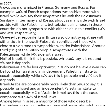
in 2007.
Views are more mixed in France, Germany and Russia. For
example, 40% of French respondents sympathize more with
Israel, while 44% say their sympathies lie with the Palestinians.
Similarly, in Germany and Russia, about as many side with Israel
as side with the Palestinians, but substantial numbers in these
countries do not sympathize with either side in this conflict (31%
and 42%, respectively).
One-in-five respondents in Britain also do not sympathize with
either side in the Israeli-Palestinian conflict, but those who
choose a side tend to sympathize with the Palestinians. About a
third (35%) of the British people sympathizes with the
Palestinians, while 19% side with Israel.
Half of Israelis think this is possible, while 38% say it is not and
9% say it depends.
Palestinians are far less optimistic; 61% do not believe a way can
be found for Israel and an independent Palestinian state to
coexist peacefully, while 14% say this is possible and 22% say it
depends.
Israeli Arabs are considerably more likely than Jews to say it is
possible for Israel and an independent Palestinian state to
coexist peacefully; 75% of Arabs in Israel say this is the case,
compared with 46% of Israeli Jews.
Among Jews in Israel, a majority of those who describe
themselves as secular believe a peaceful two-state solution is a