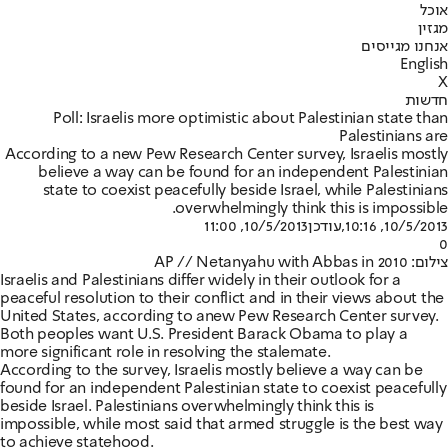
אוכל
מגזין
אנחנו מגייסים
English
X
חדשות
Poll: Israelis more optimistic about Palestinian state than
Palestinians are
According to a new Pew Research Center survey, Israelis mostly
believe a way can be found for an independent Palestinian
state to coexist peacefully beside Israel, while Palestinians
overwhelmingly think this is impossible.
10/5/2013, 11:00
,עודכן
10/5/2013, 10:16
0
צילום: AP // Netanyahu with Abbas in 2010
Israelis and Palestinians differ widely in their outlook for a
peaceful resolution to their conflict and in their views about the
United States, according to a
new Pew Research Center survey
.
Both peoples want U.S. President Barack Obama to play a
more significant role in resolving the stalemate.
According to the survey, Israelis mostly believe a way can be
found for an independent Palestinian state to coexist peacefully
beside Israel. Palestinians overwhelmingly think this is
impossible, while most said that armed struggle is the best way
to achieve statehood.