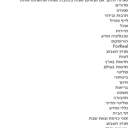
טעינו? נתקן! אם מצאתם טעות בכתבה, נשמח שתשתפו אותנו
מדורים
ספורט
תרבות ובידור
לייף סטייל
אוכל
תיירות
טכנולוגיה ומדע
הורוסקופ
ForReal
מגזין השבוע
דעות
חדשות בארץ
חדשות בעולם
פוליטי
ביטחוני
חינוך
בריאות
משפט
תחבורה
פוליטי-מדיני
כללי ומידע
דף הבית
זמני כניסת וצאת שבת
מגזין השבוע