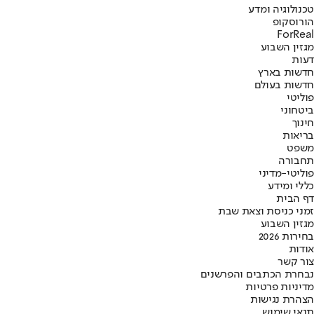
טכנולוגיה ומדע
הורוסקופ
ForReal
מגזין השבוע
דעות
חדשות בארץ
חדשות בעולם
פוליטי
ביטחוני
חינוך
בריאות
משפט
תחבורה
פוליטי-מדיני
כללי ומידע
דף הבית
זמני כניסת וצאת שבת
מגזין השבוע
בחירות 2026
אודות
צור קשר
נבחרת הכתבים והפרשנים
מדיניות פרטיות
הצהרת נגישות
תנאי שימוש