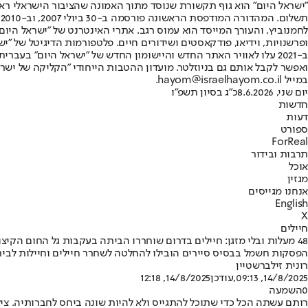
"ישראל היום" הוא גוף תקשורת שנוסד מתוך האמונה שהציבור הישראלי ראוי 
ת
ופרשנויות, וידיאו, פודקאסטים ושידורים חיים. פלטפורמות הדיגיטל של "ישרא
ב-2021 עלו לאוויר האתר החדש והיישומון החדש של "ישראל היום" בע
ואפשר לקבל אותם גם בניוזלטר. מועדון ההטבות הייחודי "הקליקה של ישרא
במייל hayom@israelhayom.co.il.
יום שני, 8.6.2026
כ"ג בסיון תשפ"ו
חדשות
דעות
ספורט
ForReal
תרבות ובידור
אוכל
מגזין
אנחנו מגייסים
English
X
חיילים
48 מעלות ובלי מזגן: חיילים בדרום שוחררו הביתה בעקבות גל החום הקיצוני
הפסקות חשמל בבסיס סיירים הובילו להחלטה לשחרר חיילים וחיילות לבית
רונית זילברשטיין
14/8/2025, 09:13
,עודכן
14/8/2025, 12:18
0
השמעה
רותם עשתה הכל כדי שתוכל להתגייס ולא להיות שונה ביחס לחברותיה. ציל