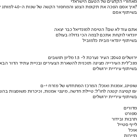
מאחורי הקלעים של הטעם הישראלי
איך אסם הפכה את תקופת הצנע והמחסור הקשה של שנות ה-40 למותג לאומי?
בשיתוף אסם
אתם עוד לא שם? הטיסה למונדיאל כבר יצאה
יונדאי לוקחת אתכם לבמה הכי גדולה בעולם
בשיתוף יונדאי מבית כלמוביל
ירושלים 2040: העיר נערכת ל- 1.5 מליון תושבים
מנכ"לית העירייה מציגה תוכנית להשארת הצעירים ובניית עתיד הדור הבא
בשיתוף עיריית ירושלים
שופינג, אמנות ואוכל: המרכז המתחדש של מזרח י-ם
קפיצה קטנה לחו"ל: טיילת חדשה, מיצגי אמנות, וכיכרות משופצות בהשקעה של 100 מיליון ₪
בשיתוף עיריית ירושלים
מדורים
ספורט
תרבות ובידור
לייף סטייל
אוכל
תיירות