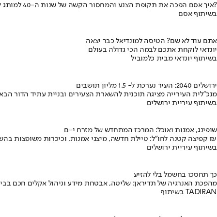
איך אסם הפכה את תקופת הצנע והמחסור הקשה של שנות ה-40 למותג לאומי?
בשיתוף אסם
אתם עוד לא שם? הטיסה למונדיאל כבר יצאה
יונדאי לוקחת אתכם לבמה הכי גדולה בעולם
בשיתוף יונדאי מבית כלמוביל
ירושלים 2040: העיר נערכת ל- 1.5 מליון תושבים
מנכ"לית העירייה מציגה תוכנית להשארת הצעירים ובניית עתיד הדור הבא
בשיתוף עיריית ירושלים
שופינג, אמנות ואוכל: המרכז המתחדש של מזרח י-ם
קפיצה קטנה לחו"ל: טיילת חדשה, מיצגי אמנות, וכיכרות משופצות בהשקעה של 100 מיליון ₪
בשיתוף עיריית ירושלים
כך תחסכו בחשמל בלי להזיע
מהפכת האנרגיה של תדיראן: שליטה, אבטחת מידע וניהול אקלים חכם בבי
בשיתוף TADIRAN