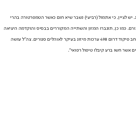
יש לציין, כי אתמול (רביעי) נשבר שיא חום כאשר הטמפרטורה בהרי
ורם. כמו כן, תוגברו המזון והשתייה המקוררים בבסיס ו⁠הוקדמה היציאה
בבסיס סיירים מותקנים כמאה מזגנים. בשל עומסי החום הצטברו במקום תקלות וצוות הגיע לסייע. בשל עומס החום הגבוה הוחלט לנפק לכוחות במרחב פיקוד דרום 498 ערכות מיזוג בעיקר לאוהלים סגורים. צה"ל עושה
ם אשר חשו ברע קיבלו טיפול רפואי".