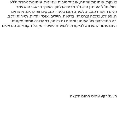
ועקת. עיתונות אמינה, אובייקטיבית ועניינית. עיתונות אחרת וללא
עור החשיפה הגבוה ביותר בימי חול. מו"ל העיתון היא ד"ר מרים אדלסון. העורך הראשי הוא עמר
 והעורך המייסד הוא עמוס רגב. אתרי האינטרנט של "ישראל היום" בעברית ובאנגלית, כמו כן היישומונים (אפליקציות) לאנדרואיד ול-iOS, מציגים חדשות מסביב לשעון, תוכן בלעדי, מבזקים ועדכונים, ניתוחים
, ספורט, כלכלה וצרכנות, בריאות, חיילים, אוכל, יהדות, תיירות ורכב.
דורה המודפסת של העיתון זמינים גם באתר, במהדורה יומית מקוונת,
היום פתוח להערות, לביקורת ולהצעות לשיפור מקהל הקוראים. פנו אלינו
לה, על רקע עומס החום הקשה