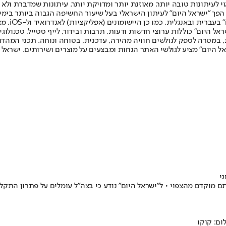
לעיתונות טובה יותר, מאוזנת יותר ומדויקת יותר. עיתונות שמדברת ולא צ
שלום. המהדורה המודפסת הראשונה פורסמה ב-30 ביולי 2007, וב-2010 הפך "ישראל היום" לעיתון הישראלי בעל שי
לחמנוביץ,
ל היום" כוללות ערוצי חדשות ודעות, תרבות ובידור, לייף סטייל, טכנולוגיה
ברית, במטרה לספק לגולשים חוויה מהירה, עדכנית, בטוחה ונוחה. תכני המה
ל היום" מציע לגולשי האתר הנחות ומבצעים על מוצרים ושירותים. ישראל 
ם מוקדם מהצפוי • ל"ישראל היום" נודע כי בצה"ל עומלים על פתרון התק
ום: קוקו