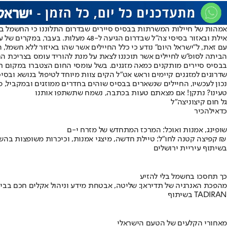
אמהות של חיילות המשרתות בבסיס סיירים שבדרום התלוננו כי החשמל בבסי
אילת ובאזור בסיסי צה"ל שבדרום הגיעה ל-48 מעלות. בעבר, במקרים של עומס חום קיצוני צה"ל היה מורה על הפסקת אימונים ופעילות בחוץ.
עם זאת, ל"ישראל היום" נודע כי כלל החיילים אשר שהו באיזור ללא חשמל, 
הביתה לסופ"ש לחיילים אשר תוכננו לצאת על מנת להוריד עומס בצריכת 
שדרוגים למזגנים קיימים וראש אט"ל הקים צוות מיוחד לטיפול בנושא ובס
נכון לעכשיו, ⁠החיילים שנשארים בבסיס שוהים בחדרים ממוזגים ובמקביל, פ
טעינו? נתקן! אם מצאתם טעות בכתבה, נשמח שתשתפו אותנו
גל חום קיצוני
צה"ל
כדאי
להכיר
שופינג, אמנות ואוכל: המרכז המתחדש של מזרח י-ם
קפיצה קטנה לחו"ל: טיילת חדשה, מיצגי אמנות, וכיכרות משופצות בהשקעה של 100 מיליון ₪
בשיתוף עיריית ירושלים
כך תחסכו בחשמל בלי להזיע
מהפכת האנרגיה של תדיראן: שליטה, אבטחת מידע וניהול אקלים חכם בבי
בשיתוף TADIRAN
מאחורי הקלעים של הטעם הישראלי