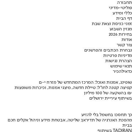
תחבורה
פוליטי-מדיני
כללי ומידע
דף הבית
זמני כניסת וצאת שבת
מגזין השבוע
בחירות 2026
אודות
צור קשר
נבחרת הכתבים והפרשנים
מדיניות פרטיות
הצהרת נגישות
תנאי שימוש
כדאי
להכיר
שופינג, אמנות ואוכל: המרכז המתחדש של מזרח י-ם
קפיצה קטנה לחו"ל: טיילת חדשה, מיצגי אמנות, וכיכרות משופצות
בהשקעה של 100 מיליון ₪
בשיתוף עיריית ירושלים
כך תחסכו בחשמל בלי להזיע
מהפכת האנרגיה של תדיראן: שליטה, אבטחת מידע וניהול אקלים חכם
בבית
בשיתוף TADIRAN