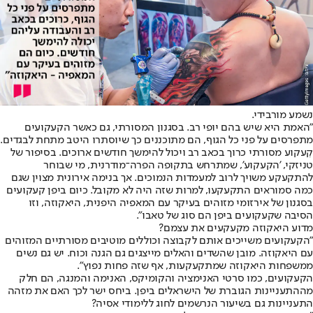
נשמע מורבידי.
"האמת היא שיש בהם יופי רב. בסגנון המסורתי, גם כאשר הקעקועים
מתפרסים על פני כל הגוף, הם מתוכננים כך שיוסתרו היטב מתחת לבגדים.
קִעקוע מסורתי כרוך בכאב רב ויכול להימשך חודשים ארוכים. בסיפור של
טניזקי, 'הקעקוע', שמתרחש בתקופה הפרה־מודרנית, מי שבוחר
להתקעקע משויך לרוב למעמדות הנמוכים. אך בנימה אירונית מצוין שגם
כמה סמוראים התקעקעו, למרות שזה היה לא מקובל. כיום ביפן קעקועים
בסגנון של אירזומי מזוהים בעיקר עם המאפיה היפנית, היאקוזה, וזו
הסיבה שקעקועים ביפן הם סוג של טאבו".
מדוע היאקוזה מקעקעים את עצמם?
"הקעקועים משייכים אותם לקבוצה וכוללים מוטיבים מסורתיים המזוהים
עם היאקוזה. מובן שהשדים והאלים מייצגים גם הגנה וכוח. יש גם נשים
ממשפחות היאקוזה שמתקעקעות, אף שזה פחות נפוץ".
הקעקועים, כמו סרטי האנימציה והקומיקס, האנימה והמנגה, הם חלק
מההתעניינות הגוברת של הישראלים ביפן. ביחס ישר לכך האם את מזהה
התעניינות גם בשיעור הנרשמים לחוג ללימודי אסיה?