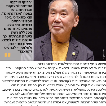
נשמע שסף כניסת הזרים למלאכת התרגום גבוה.
"גבוה אך לא בלתי אפשרי. נדרשת שקיעה של ממש בתוך הטקסט - תוך
בירור המשמעויות הגלויות שלו ועולם האסוציאציות שהוא נושא - מתוך
רצון להיות נאמן לו ולהביאו אל שפת היעד בצורה מדויקת ככל הניתן, אך
גם מושכת ואטרקטיבית לקוראים. אני אוהבת לדמות את המתרגם למדיום
המשמיע את קולו של הסופר, שאולי כבר אינו בין החיים. תרגום הוא
מלאכה אינטלקטואלית, רגשית ופואטית. למתרגמים מיפנית בארץ, שאגב,
אינם מונים יותר מקומץ, משותפת תחושת שליחות של ממש להנגיש
לקוראים בצורה המדויקת ביותר את רחשי הלב, את כוונת הסופר ואת
רוחה של התרבות. למעשה, אני יכולה להעיד שתרגומים מיפנית לעברית