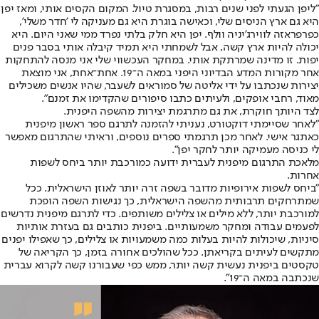
"ליפן הגעתי לפני שנים רבות, במסגרת טיול. המקום הקסים אותי, ומאז יפן
היא גם ארץ הניסים שלי, וכאישה בוגרת היא גם מעניקה לי 'חדר משלי',
כפרפראזה לווירג'יניה וולף. יפן היא חלק בלתי נפרד ממי שאני היום. היא
יכולה להיות ארץ קשה, אבל לשמחתי היא תמיד קיבלה אותי בסבר פנים
יפות. זו מדינה שמרתקת אותי. במחקר העכשווי שלי אני מנסה להתחקות
אחר מקורות המדע הבדיוני היפני במאה ה־19. אחת־אחת, אני מוצאת
יצירות שנכתבו על ידי אליטה של סמוראים לשעבר, שהיו אנשים משכילים
מאוד, רחבי אופקים, ולעיתים כתבו סיפורים שהקדימו את זמנם".
לצד היותך חוקרת, את גם מתרגמת יצירות מהשפה היפנית.
"לאחר שסיימתי דוקטורט, נעניתי להזמנה לתרגם ספר ראשון מיפנית
כאתגר אישי. לאחר מכן תרגמתי ספרים נוספים, וראיתי שהתרגום מאפשר
לי כניסה מעמיקה יותר לחקר יפן".
מלאכת התרגום מיפנית לעברית ידועה כמורכבת יותר ביחס לשפות
אחרות.
"ביחס לשפות אירופיות מדובר בשפה זרה יותר לאוזן הישראלית. ככל
שמתרחקים תרבותית מהשפה הישראלית, כך נגישות השפה הופכת
למורכבת יותר, ללא מילים או צלילים משותפים. כדי לתרגם מיפנית נדרשים
לפעמים עבודה ומחקר משמעותיים. ביפנית כותבים גם בעזרת אותיות
סיניות, שיכולות להיות בעלות כמה משמעויות או צלילים, כך שאפילו יפנים
מתקשים לעיתים בקריאתן. ככל שהולכים אחורה בזמן, כך הקריאה של
טקסטים ביפנית נעשית קשה יותר, ממש כפי שעבורנו קשה לקרוא עברית
שנכתבה במאה ה־19".