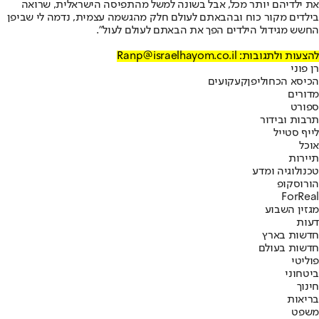
את ילדיהם יותר מכל, אבל בשונה למשל מהתפיסה הישראלית, שרואה
בילדים מקור כוח ובהבאתם לעולם חלק מהגשמה עצמית, נדמה לי שביפן
החשש מגידול הילדים הפך את הבאתם לעולם לעול".
להצעות ולתגובות: Ranp@israelhayom.co.il
רן פוני
הכיסא הכחול
יפן
קעקועים
מדורים
ספורט
תרבות ובידור
לייף סטייל
אוכל
תיירות
טכנולוגיה ומדע
הורוסקופ
ForReal
מגזין השבוע
דעות
חדשות בארץ
חדשות בעולם
פוליטי
ביטחוני
חינוך
בריאות
משפט