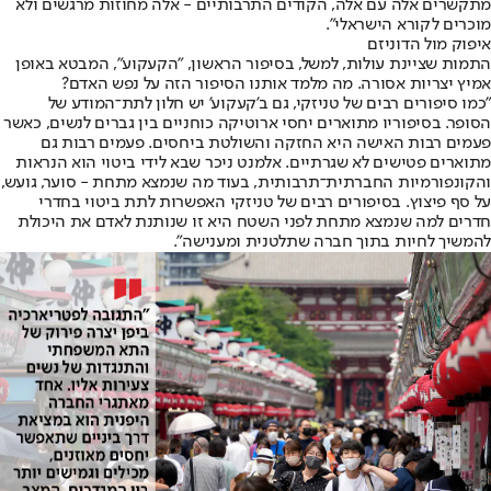
מתקשרים אלה עם אלה, הקודים התרבותיים - אלה מחוזות מרגשים ולא
מוכרים לקורא הישראלי".
איפוק מול הדוניזם
התמות שציינת עולות, למשל, בסיפור הראשון, "הקעקוע", המבטא באופן
אמיץ יצריות אסורה. מה מלמד אותנו הסיפור הזה על נפש האדם?
"כמו סיפורים רבים של טניזקי, גם ב'קעקוע' יש חלון לתת־המודע של
הסופר. בסיפוריו מתוארים יחסי ארוטיקה כוחניים בין גברים לנשים, כאשר
פעמים רבות האישה היא החזקה והשולטת ביחסים. פעמים רבות גם
מתוארים פטישים לא שגרתיים. אלמנט ניכר שבא לידי ביטוי הוא הנראות
והקונפורמיות החברתית־תרבותית, בעוד מה שנמצא מתחת - סוער, גועש,
על סף פיצוץ. בסיפורים רבים של טניזקי האפשרות לתת ביטוי בחדרי
חדרים למה שנמצא מתחת לפני השטח היא זו שנותנת לאדם את היכולת
להמשיך לחיות בתוך חברה שתלטנית ומענישה".