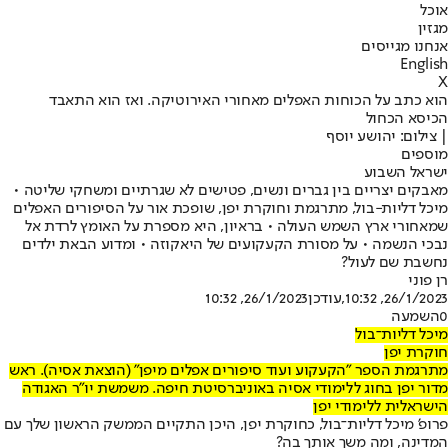
אוכל
מגזין
אנחנו מגייסים
English
X
הוא כתב על הכוחות האפלים מאחורי האירוטיקה. ואז הוא התאבד
הכיסא הכחול
| צילום: יהושע יוסף
מוספים
ישראל השבוע
מאבקים יצריים בין גברים ונשים, פטישים לא שגרתיים ומשחקי שליטה •
מיכל דליות-בול, מתרגמת וחוקרת יפן, שופכת אור על הסיפורים האפלים
שמאחורי ארץ השמש העולה • בראיון, היא מספרת על האומץ לרדת אל
נבכי הנשמה • על מסורת הקעקועים של היאקוזה • ומדוע הבאת ילדים
נחשבת שם לעול?
רן פוני
26/1/2023, 10:32
,עודכן
26/1/2023, 10:32
0
השמעה
מיכל דליות־בול
חוקרת יפן
מתרגמת הספר "הקעקוע ועוד סיפורים אפלים מיפן" (הוצאת אסיה). ראש
מדור יפן בחוג ללימודי אסיה באוניברסיטת חיפה. משמשת יו"ר האגודה
הישראלית ללימודי יפן
פרופ' מיכל דליות־בול, כחוקרת יפן, היכן התקיים הממשק הראשון שלך עם
המדינה, ומה משך אותך בה?