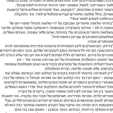
הרבה פעמים מדויקים יותר מתרגומים מיפנית לאנגלית. עולם ההוצאה
לאור האמריקני, למשל, מאפשר יותר חירות יצירתית למתרגמים".
הספר האחרון שתרגמת, "הקעקוע, ועוד סיפורים אפלים מיפן" (הוצאת
אסיה), כולל שלושה סיפורים קצרים מטלטלים למדי. איך התקבלה
ההחלטה לאגדם לספר אחד?
"בחרתי שלושה סיפורים, שנכתבו על ידי שלושה מגדולי סופרי יפן של
המאה ה־20 - טניזקי ג'ונאיצ'ירו, אקוטגווה ריונוסוקה ואנצ'י פומיקו. מדובר
בשלושה סיפורים אהובים עלי במיוחד, שהם מלאי עוצמה, נועזים ואפלים,
ושלושתם מתכתבים עם יפן המסורתית".
ומאתגרים אותה.
"בדיוק. הם מעניקים ליפן המסורתית פרשנות מודרנית שמתאימה לרוח
הזמן שבה הם חיו ולרגישויות הסובייקטיביות שלהם, ובכך הופכים דימויים
מוכרים על פיהם. הסיפורים הללו מציגים לקורא את יפן כפי שלא הכרנו. לא
עוד תמונה נוסטלגית ואסתטית של יפן שהיתה ואיננה עוד - יפן
האוריינטלית והמושכת של סמוראים גיבורים או נשים מושלמות עטופות
בקימונו, אלא תמונה אלימה, יצרית ומטלטלת.
"רק לאחרונה סיימתי להרצות בקורס על קולנוע יפני, ובסיומו שאלנו את
עצמנו - האם יש דבר כזה קולנוע יפני או ספרות יפנית? כי בסופו של דבר,
מאחורי הסרטים והספרים יש תמות אוניברסליות, שמאפשרות לקוראים
מכל העולם להתחבר לתכנים שלהם: התחקות אחר צדדי הנפש האפלים,
הפער בין מה שנראה לעין למה שסמוי ממנה, ביקורת על חברה
פטריארכלית, סוגיות מגדריות, חשיפתם של מבני כוח בחברה. אני חושבת
שניתן לטעון שהנושאים בסרטים ובספרים יפניים הם אוניברסליים, אבל
המעטפת היא יפנית, מה שיוצר אצל הקורא תחושה שסיפור כזה הוא לא
קרא מעולם: הריחות, הבתים, הנוף, וכמובן - האופן שבו בני אדם