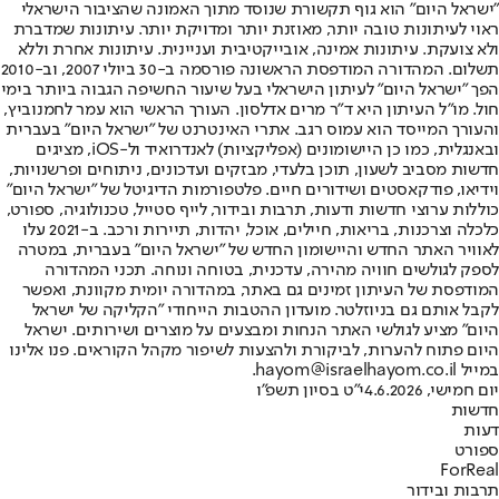
"ישראל היום" הוא גוף תקשורת שנוסד מתוך האמונה שהציבור הישראלי
ראוי לעיתונות טובה יותר, מאוזנת יותר ומדויקת יותר. עיתונות שמדברת
ולא צועקת. עיתונות אמינה, אובייקטיבית ועניינית. עיתונות אחרת וללא
תשלום. המהדורה המודפסת הראשונה פורסמה ב-30 ביולי 2007, וב-2010
הפך "ישראל היום" לעיתון הישראלי בעל שיעור החשיפה הגבוה ביותר בימי
חול. מו"ל העיתון היא ד"ר מרים אדלסון. העורך הראשי הוא עמר לחמנוביץ,
והעורך המייסד הוא עמוס רגב. אתרי האינטרנט של "ישראל היום" בעברית
ובאנגלית, כמו כן היישומונים (אפליקציות) לאנדרואיד ול-iOS, מציגים
חדשות מסביב לשעון, תוכן בלעדי, מבזקים ועדכונים, ניתוחים ופרשנויות,
וידיאו, פודקאסטים ושידורים חיים. פלטפורמות הדיגיטל של "ישראל היום"
כוללות ערוצי חדשות ודעות, תרבות ובידור, לייף סטייל, טכנולוגיה, ספורט,
כלכלה וצרכנות, בריאות, חיילים, אוכל, יהדות, תיירות ורכב. ב-2021 עלו
לאוויר האתר החדש והיישומון החדש של "ישראל היום" בעברית, במטרה
לספק לגולשים חוויה מהירה, עדכנית, בטוחה ונוחה. תכני המהדורה
המודפסת של העיתון זמינים גם באתר, במהדורה יומית מקוונת, ואפשר
לקבל אותם גם בניוזלטר. מועדון ההטבות הייחודי "הקליקה של ישראל
היום" מציע לגולשי האתר הנחות ומבצעים על מוצרים ושירותים. ישראל
היום פתוח להערות, לביקורת ולהצעות לשיפור מקהל הקוראים. פנו אלינו
במייל hayom@israelhayom.co.il.
יום חמישי, 4.6.2026
י"ט בסיון תשפ"ו
חדשות
דעות
ספורט
ForReal
תרבות ובידור