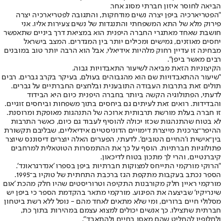
הביאה לחוסר איזון חברתי מסוג אחר.
"הפטריארכיה ביפן יצרה נשים מודחקות, והתגובה לפטריארכיה יצרה
פירוק מלא של התא המשפחתי והתנגדות של נשים צעירות אליו. אני
חושבת שאחד מאתגרי החברה היפנית הוא במציאת דרך ביניים שתאפשר
יחסים מאוזנים, גמישים ומכילים יותר בין המגדרים. המצב בישראל
מבחינה זו עדיין רחוק מלהיות אידיאלי, אבל הוא הרבה יותר טוב במובנים
רבים מאשר ביפן".
הקיצוניות הזאת מביאה לשיעור התאבדויות גבוה.
"שיעור ההתאבדויות שם הוא מהגבוהים בעולם, בעיקר בקרב גברים. רבים
תולים זאת בתרבות העבודה התובענית ובלחצים החברתיים על גברים.
לדעתי, הפתולוגיה הקשה ביותר בחברה היפנית כיום היא הבידוד
והבדידות. רואים זאת לעיתים גם ביחסים בתוך משפחות וביחסים זוגיים.
זו חברה בעלת מורשת תרבותית ארוכה של התנהגות מאופקת ומרוסנת.
לא בטוח שהתנהגות שכזו יכולה להוסיף לעבוד גם כיום, כאשר התרבות
ההיפר־צרכנית מייצרת דימויים הדוניסטיים אידיאליים, שבליבם תקשורת
בין־אישית ו'החיים הטובים'. לדעתי, הפערים האלה יוצרים דיסוננס שיוצר
פתולוגיות חברתיות. הוסף על כך את ההתמסרות הטוטאלית למרחבים
קיברנטיים, והרי לך מתכון בטוח לדיכאון.
"הרוקי מורקמי התייחס למצוקות חברתיות ביפן בספרו 'אנדרגראונד'.
הספר נכתב בעקבות מתקפת הגז ברכבת התחתית של טוקיו ב־1995.
מורקמי ראיין חלק מקורבנות התקיפה וטרוריסטים שהיו חלק מהכת 'אום
שינריקיו' שביצעה את הפיגוע. מורקמי מתאר בהקדמת הספר כי ביפן יש
מסלולי חיים ברורים, ומי שלא מתאים לאחד מהם - נופל ללא רשת ביטחון
חברתית שתצילו. כך אנשים יכולים למצוא עצמם במהירות בתוך כת,
ולחלופין להחליט שהם מאסו בחיים ולהתאבד".