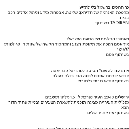
כך תחסכו בחשמל בלי להזיע
מהפכת האנרגיה של תדיראן: שליטה, אבטחת מידע וניהול אקלים חכם
בבית
בשיתוף TADIRAN
מאחורי הקלעים של הטעם הישראלי
איך אסם הפכה את תקופת הצנע והמחסור הקשה של שנות ה-40 למותג
לאומי?
בשיתוף אסם
אתם עוד לא שם? הטיסה למונדיאל כבר יצאה
יונדאי לוקחת אתכם לבמה הכי גדולה בעולם
בשיתוף יונדאי מבית כלמוביל
ירושלים 2040: העיר נערכת ל- 1.5 מליון תושבים
מנכ"לית העירייה מציגה תוכנית להשארת הצעירים ובניית עתיד הדור
הבא
בשיתוף עיריית ירושלים