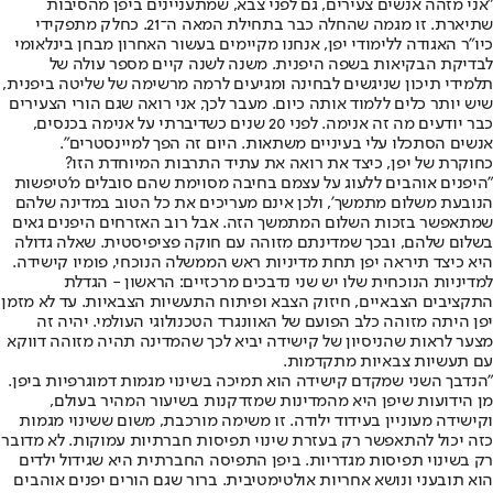
"אני מזהה אנשים צעירים, גם לפני צבא, שמתעניינים ביפן מהסיבות
שתיארת. זו מגמה שהחלה כבר בתחילת המאה ה־21. כחלק מתפקידי
כיו"ר האגודה ללימודי יפן, אנחנו מקיימים בעשור האחרון מבחן בינלאומי
לבדיקת הבקיאות בשפה היפנית. משנה לשנה קיים מספר עולה של
תלמידי תיכון שניגשים לבחינה ומגיעים לרמה מרשימה של שליטה ביפנית,
שיש יותר כלים ללמוד אותה כיום. מעבר לכך, אני רואה שגם הורי הצעירים
כבר יודעים מה זה אנימה. לפני 20 שנים כשדיברתי על אנימה בכנסים,
אנשים הסתכלו עלי בעיניים משתאות. היום זה הפך למיינסטרים".
כחוקרת של יפן, כיצד את רואה את עתיד התרבות המיוחדת הזו?
"היפנים אוהבים ללעוג על עצמם בחיבה מסוימת שהם סובלים מ'טיפשות
הנובעת משלום מתמשך', ולכן אינם מעריכים את כל הטוב במדינה שלהם
שמתאפשר בזכות השלום המתמשך הזה. אבל רוב האזרחים היפנים גאים
בשלום שלהם, ובכך שמדינתם מזוהה עם חוקה פציפיסטית. שאלה גדולה
היא כיצד תיראה יפן תחת מדיניות ראש הממשלה הנוכחי, פומיו קישידה.
למדיניות הנוכחית שלו יש שני נדבכים מרכזיים: הראשון - הגדלת
התקציבים הצבאיים, חיזוק הצבא ופיתוח התעשיות הצבאיות. עד לא מזמן
יפן היתה מזוהה כלב הפועם של האוונגרד הטכנולוגי העולמי. יהיה זה
מצער לראות שהניסיון של קישידה יביא לכך שהמדינה תהיה מזוהה דווקא
עם תעשיות צבאיות מתקדמות.
"הנדבך השני שמקדם קישידה הוא תמיכה בשינוי מגמות דמוגרפיות ביפן.
מן הידועות שיפן היא מהמדינות שמזדקנות בשיעור המהיר בעולם,
וקישידה מעוניין בעידוד ילודה. זו משימה מורכבת, משום ששינוי מגמות
כזה יכול להתאפשר רק בעזרת שינוי תפיסות חברתיות עמוקות. לא מדובר
רק בשינוי תפיסות מגדריות. ביפן התפיסה החברתית היא שגידול ילדים
הוא תובעני ונושא אחריות אולטימטיבית. ברור שגם הורים יפנים אוהבים