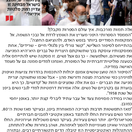
אלה תמות מורכבות. איך עולם הספרות מקבלן?
"הממסד הספרותי היפני מעריץ את האומץ לרדת אל נבכי הנשמה, אל
המקומות הסודיים ביותר בנפש האדם, ולהוציאם החוצה".
בהתייחס לסיפור השלישי, "קשר גורלי בין גלגולי חיים - שרידים", אחת
ממסקנותיו עוסקת בכך שתשוקתם היצרית של גברים היא־היא המניעה
את מעשיהם, ושלמעשה - כך גם אצל נשים. זו מסקנה שיש להתייחס אליה
כטענה פוליטית־חברתית של הסופרת, ואנחנו למדים ממנה גם על מעמד
האישה במדינה.
"הסיפור הזה טוען שנשים אמנם יכולות להתכסות בהדרות צניעות ואיפוק
למיניהן כפי שהחברה מצפה ודורשת מהן - אבל שכמו שתשוקה יצרית
מניעה את הגברים - גם את אלה שמציגים חזות של 'קדושים', כך היא
בוערת גם בקרביים של נשים. אלה אמירות דרמטיות למדי לגבי נשים ביפן
של שנת 1958".
שהיו במידה מסוימת צעד אל עבר עתיד ליברלי קצת יותר, באופן יחסי
כמובן.
"מאז התפשטות תרבות הצריכה המאוחרת ביפן, ובעיקר מאז שנות ה־80,
יותר נשים צעירות החלו להתנגד באופן אקטיבי למבנים חברתיים
פטריארכליים. יותר נשים צעירות, בעיקר נשים משכילות ועירוניות, החלו
להצהיר שאינן מעוניינות להפוך לאימהות, ושהן בוחרות שלא להתחתן.
ההתנהלות האקטיביסטית הזו קיבלה הדים תקשורתיים רבים, ובתורה