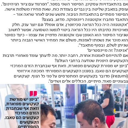
אם בהתאבדויות עסקינן, הסיפור השני בספר, "הפרגוד עם ציור הגיהינום",
עוסק במאבק שליטה בין גברים בעמדת כוח, שאת מחירו משלמת אישה.
הסיפור מסתיים בהתאבדות הגיבור, ותשע שנים לאחר שראה אור -
התאבד מחברו אקוטגווה ריונוסוקה. מדוע, בעצם?
"אקוטגווה היה ככל הנראה סכיזופרן, אדם אומלל וגם יוצר ענק. חלק
מאיכויות כתיבתו היו ככל הנראה ביטוי לנפשו השסועה. אפשר לחשוב
שגיבור הסיפור הוא האופן שבו אקוטגווה מדמיין את עצמו - כיצד כסופר
הוא מוכר את נשמתו לאמנות, משלם את המחיר האישי הגבוה ביותר
שניתן לשלם, ובסוף מתאבד".
"אנימה? זה מיינסטרים"
אם להתייחס לאמנות אחרת, רחבה יותר, מה לדעתך עומד מאחורי תרבות
הקעקועים היפנית שנודעה ברחבי העולם?
"ביפן יש מסורת קעקועים מפוארת, וזאת אף שבחברת הזרם המרכזי
קעקועים הם טאבו. בסגנון הקעקועים המסורתי המכונה אירזומי
(irezumi) מדובר בקעקועים המתפרסים על פני כל הגוף, קעקועים
צבעוניים מאוד, מיתיים, הכוללים אלים ושדים".