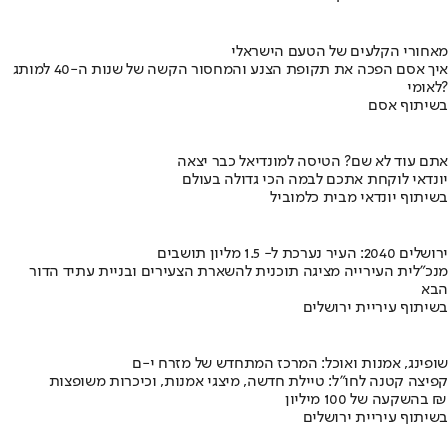
מאחורי הקלעים של הטעם הישראלי
איך אסם הפכה את תקופת הצנע והמחסור הקשה של שנות ה-40 למותג
לאומי?
בשיתוף אסם
אתם עוד לא שם? הטיסה למונדיאל כבר יצאה
יונדאי לוקחת אתכם לבמה הכי גדולה בעולם
בשיתוף יונדאי מבית כלמוביל
ירושלים 2040: העיר נערכת ל- 1.5 מליון תושבים
מנכ"לית העירייה מציגה תוכנית להשארת הצעירים ובניית עתיד הדור
הבא
בשיתוף עיריית ירושלים
שופינג, אמנות ואוכל: המרכז המתחדש של מזרח י-ם
קפיצה קטנה לחו"ל: טיילת חדשה, מיצגי אמנות, וכיכרות משופצות
בהשקעה של 100 מיליון ₪
בשיתוף עיריית ירושלים