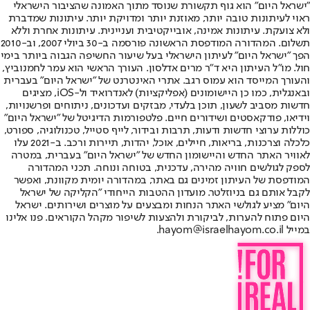
"ישראל היום" הוא גוף תקשורת שנוסד מתוך האמונה שהציבור הישראלי
ראוי לעיתונות טובה יותר, מאוזנת יותר ומדויקת יותר. עיתונות שמדברת
ולא צועקת. עיתונות אמינה, אובייקטיבית ועניינית. עיתונות אחרת וללא
תשלום. המהדורה המודפסת הראשונה פורסמה ב-30 ביולי 2007, וב-2010
הפך "ישראל היום" לעיתון הישראלי בעל שיעור החשיפה הגבוה ביותר בימי
חול. מו"ל העיתון היא ד"ר מרים אדלסון. העורך הראשי הוא עמר לחמנוביץ,
והעורך המייסד הוא עמוס רגב. אתרי האינטרנט של "ישראל היום" בעברית
ובאנגלית, כמו כן היישומונים (אפליקציות) לאנדרואיד ול-iOS, מציגים
חדשות מסביב לשעון, תוכן בלעדי, מבזקים ועדכונים, ניתוחים ופרשנויות,
וידיאו, פודקאסטים ושידורים חיים. פלטפורמות הדיגיטל של "ישראל היום"
כוללות ערוצי חדשות ודעות, תרבות ובידור, לייף סטייל, טכנולוגיה, ספורט,
כלכלה וצרכנות, בריאות, חיילים, אוכל, יהדות, תיירות ורכב. ב-2021 עלו
לאוויר האתר החדש והיישומון החדש של "ישראל היום" בעברית, במטרה
לספק לגולשים חוויה מהירה, עדכנית, בטוחה ונוחה. תכני המהדורה
המודפסת של העיתון זמינים גם באתר, במהדורה יומית מקוונת, ואפשר
לקבל אותם גם בניוזלטר. מועדון ההטבות הייחודי "הקליקה של ישראל
היום" מציע לגולשי האתר הנחות ומבצעים על מוצרים ושירותים. ישראל
היום פתוח להערות, לביקורת ולהצעות לשיפור מקהל הקוראים. פנו אלינו
במייל hayom@israelhayom.co.il.