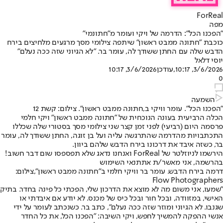
ForReal
מפה
"הפכנו הכל": הדרמה של ויקי ועומר מ"חתונמי"
כוכבת "חתונה ממבט ראשון" שיתפה צילומי מסך מרגעים מלחיצים בירח
הדבש שלה עם החתן ששודך לה, עומר בר. "לא הגיוני שזה ככה נעלם"
יוסי דלאל
3/6/2026, 10:17
,עודכן
3/6/2026, 10:17
0
השמעה
"הפכנו הכל". עומר וויקי ב,חתונה ממבט ראשון". צילום: קשת 12
הכלה הרביעית בעונה הנוכחית של "חתונה ממבט ראשון" ויקי חלמי
פרסמה היום (רביעי) לפני זמן קצר שני צילומי מסך בסטורי שלה שכללו
התכתבויות מהדרמה שהתרגשה עליה ועל בן זוגה, החתן ששודך לה, עומר
בר, כשזה איבד את דרכונו בירח הדבש שלהם ביוון.
הירשמו לניוזלטר של ForReal ואנחנו נדאג שלא תפספסו שום דבר חשוב!
בהרשמה, אני מאשר/ת את
תנאי השימוש
דרמה בירח הדבש. עומר בר וויקי חלמי ב"חתונה ממבט ראשון",צילום:
Flow Photographers
"שמעו, אני משום מה לא מוצא את הדרכון שלי, הפכתי כל פינה בחדר. בתיק
האישי, במזוודה, ובכל חור ובכל כיס של מכנס. לא יודע אם איבדתי או
שגנבו. לא הגיוני ומוזר שזה ככה נעלם", כתב בר. כשנכתב לעומר על ידי
אנשי ההפקה להמשיך לחפש, ויקי השיבה: "הפכנו הכל, את כל החדר