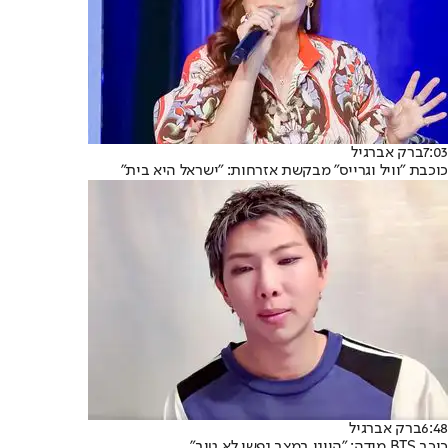
7:03
ברק אברגיל
כוכבת "וויל וגרייס" מבקשת אזרחות: "ישראל היא בית"
6:48
ברק אברגיל
כוכב BTS מודה: "היינו במצב נפשי לא טוב"