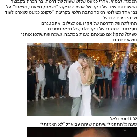
הפכנו". לבסוף, אחרי כמעט שלוש שעות של דרמה, בר הכריז בקבוצה
המשותפת שלו, של ויקי ושל אנשי ההפקה: "מצאתי, מצאתי, מצאתי". על
גבי אחד מצילומי המסך כתבה חלמי בקריצה: "סקופ: כמעט נשארנו לעוד
שבוע בירח הדבש".
תחילתה של הדרמה של ויקי ועומר,צילום: אינסטגרם
סוף טוב. הסטורי של ויקי חלמי,צילום: אינסטגרם
טעינו? נתקן! אם מצאתם טעות בכתבה, נשמח שתשתפו אותנו
נושאיםחמים
11:02
יוסי דלאל
נועה מ"חתונמי" שיתפה שיחה עם ארי: "לא האמנתי"