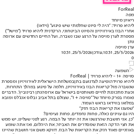
ForReal
מפה
ריאיון מיוחד
ליהיא פרויד: "היה לי סיוט שחלמתי שיש פיגוע" (וידאו)
אחרי הבוז באירוויזיון והסיוט הביטחוני, הרקדנית ליהיא פרויד ("מישל")
מספרת לערן סויסה על הרגע שבו נשברה, ועל החיים החדשים עם ארוסה
נתן
ערן סויסה
25/5/2026, 10:31
,עודכן
25/5/2026, 10:31
0
השמעה
סויסה +1 - ליהיא פרויד | ForReal
ליהיא פרויד
הופיעה לצד
נועם בתן
במשלחת הישראלית לאירוויזיון ומספרת
שנשברה מול קריאות הבוז באירוויזיון, חלמה על פיגוע במהלך התחרות,
וכעת מתכוננת לחיים משותפים בישראל עם ארוסה
נתן רבינוביץ'
. הדברים
נאמרו בפרק מיוחד של "סויסה + 1", שצולם בתל אביב ובלוס אנג'לס ומובא
במלואו בווידאו בראש העמוד.
"שמענו את קריאות הבוז חזק"
היו גם עוינים כאלה, פחות נחמדים, פחות נעימים?
"כן. אני חושבת שהרגשנו את זה יותר על הבמה. רגע לפני שעלינו, יש ממש
את חצי הדקה הזאת שמסדרים את האביזר, את היהלום, ואז אתה שומע
באוזניים מאוד חזק את הקריאות של הבוז. דווקא משם אני חושבת שהיינו