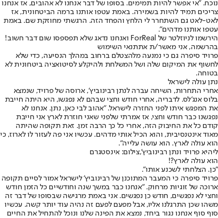
נוכח. "אי אפשר להיות תמימים. בסופו של דבר אנחנו לא אהובים, אז אנחנו
צריכים תמיד להיות בשמירה. באמת עטפו אותנו ברמה הביטחונית, אז
לאט-לאט גם השתחרר לי הלחץ והפחד הזה. הרגשתי מחוזקת שם. באמת
עטפו אותנו מדהים".
הירשמו לניוזלטר של ForReal ואנחנו נדאג שלא תפספסו שום דבר חשוב!
בהרשמה, אני מאשר/ת את
תנאי השימוש
פרויד סיפרה גם כי נמנעה מלהצטלם ברחוב במהלך הנסיעה, כדי שלא
לחשוף את המיקום שלה ושל המשלחת ולהיקלע לסיטואציה ביטחונית לא
בטוחה.
נתן עולה לישראל
אחרי התחרות, השיחה עברה לנתן רבינוביץ', ארוסה של פרויד, שנמצא
בלוס אנג'לס. לדבריה, אחרי חודש וחצי שבהם לא נפגשו, היא היתה חייבת
את המפגש איתו לפני החזרה לישראל. "אהוב לבי כאן, נתן. אנחנו לא
נפגשנו כבר חודש וחצי, אז אמרתי שלפני שאני חוזרת לארץ אני חייבת
קודם כל את החיבוק הזה, אחרי כל כך הרבה זמן. זאת תקופה שהיתה
מאוד אינטנסיבית, והוא הכיל אותי מדהים. עכשיו אני פה לעזור לו לארוז, כי
הוא עולה לארץ. הוא עושה עלייה".
ליהיא פרויד ונתן רבינוביץ',צילום: אינסטגרם
הוא עולה לארץ?!
"כן. הצלחתי לשכנע אותו".
פרויד סיפרה כי המעבר המתוכנן של רבינוביץ' לישראל אמור לסיים תקופה
ארוכה של זוגיות מרחוק. "אנחנו כבר במשך שנה וחודשיים כל הזמן חודש
וחצי לא נפגשים, חודש כן נפגשים. אני באמת מרגישה שבסופו של דבר זה
משהו שכן התרגלנו אליו, אבל מפעם לפעם זה נהיה עוד יותר קשה. עכשיו
סוף סוף אנחנו נגור ביחד, נמצא את הפינה שלנו ונוכל להתחיל את החיים