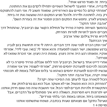
ביחד. זה מאוד מרגש אותי".
לדבריה, אחרי המעבר לישראל השניים יתחילו לקדם גם את החתונה.
"אמרתי קודם כל נסיים עם האירוויזיון, שמאוד חשוב לי. אני רוצה להתפקס
רק בזה. לחתונה ולדירה ולהכל מגיע המקום הזה שנעשה את זה ביחד.
כשנגיע לארץ, נחפש את המקום הנכון ונסגור את זה בעזרת השם".
"אהבה יותר חזקה"
בהמשך השיחה סיפרה פרויד על תחילת הקשר עם רבינוביץ', שהתחיל דרך
חברים והפך לזוגיות למרות המרחק.
ליהיא פרויד,צילום: שחר ארביב
איך הכרתם?
"אני ונתן הכרנו לפני שנה דרך חברים. היתה לי איזו תחושת בטן לגביו.
ברגע שנפגשנו, ישר הגענו למסעדה והוא אומר לי: 'בואי, שבי לידי'. אמרתי
אוקיי, ומאותו רגע היה איזה ניצוץ. באמת היה ניצוץ. אני זוכרת שמאז לא
נפרדנו".
אחרי דייט אחד בישראל, רבינוביץ' חזר ללוס אנג'לס. פרויד סיפרה כי לא
תכננה להיכנס למערכת יחסים מרחוק. "אמרתי לעצמי: איך אני אמורה
עכשיו להיכנס למערכת יחסים כשהוא גר בלוס אנג'לס? באמת לא תכננתי
שזה יקרה, אבל אהבה יותר חזקה".
הכול לכאורה עבד לרעתך. מה הסיכוי שזה יקרה?
"המרחק הזה הוא מכשול, אני לא אשקר. אבל הוא גם גורם לחזק את
התקשורת ולהיות חברים לפני הכול. אני חושבת שזה מה שגם חיזק אותנו.
יש יתרונות ויש חסרונות, השאלה היא איך מסתכלים על הדברים. אבל
כשאנחנו ביחד, אנחנו באמת הכי בלתי נפרדים".
טעינו? נתקן! אם מצאתם טעות בכתבה, נשמח שתשתפו אותנו
סויסה+ 1