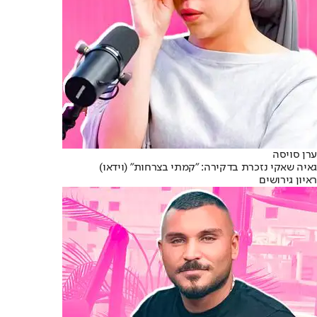
ערן סויסה
גאיה שאקי נזכרת בדקירה: "קמתי בצרחות" (וידאו)
ראיון גירושים