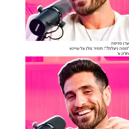
ערן סויסה
"ממה ניצלת?": תמיר גולן על שיינא
חלק א'