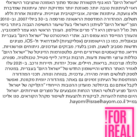
"ישראל היום" הוא גוף תקשורת שנוסד מתוך האמונה שהציבור הישראלי
ראוי לעיתונות טובה יותר, מאוזנת יותר ומדויקת יותר. עיתונות שמדברת
ולא צועקת. עיתונות אמינה, אובייקטיבית ועניינית. עיתונות אחרת וללא
תשלום. המהדורה המודפסת הראשונה פורסמה ב-30 ביולי 2007, וב-2010
הפך "ישראל היום" לעיתון הישראלי בעל שיעור החשיפה הגבוה ביותר בימי
חול. מו"ל העיתון היא ד"ר מרים אדלסון. העורך הראשי הוא עמר לחמנוביץ,
והעורך המייסד הוא עמוס רגב. אתרי האינטרנט של "ישראל היום" בעברית
ובאנגלית, כמו כן היישומונים (אפליקציות) לאנדרואיד ול-iOS, מציגים
חדשות מסביב לשעון, תוכן בלעדי, מבזקים ועדכונים, ניתוחים ופרשנויות,
וידיאו, פודקאסטים ושידורים חיים. פלטפורמות הדיגיטל של "ישראל היום"
כוללות ערוצי חדשות ודעות, תרבות ובידור, לייף סטייל, טכנולוגיה, ספורט,
כלכלה וצרכנות, בריאות, חיילים, אוכל, יהדות, תיירות ורכב. ב-2021 עלו
לאוויר האתר החדש והיישומון החדש של "ישראל היום" בעברית, במטרה
לספק לגולשים חוויה מהירה, עדכנית, בטוחה ונוחה. תכני המהדורה
המודפסת של העיתון זמינים גם באתר, במהדורה יומית מקוונת, ואפשר
לקבל אותם גם בניוזלטר. מועדון ההטבות הייחודי "הקליקה של ישראל
היום" מציע לגולשי האתר הנחות ומבצעים על מוצרים ושירותים. ישראל
היום פתוח להערות, לביקורת ולהצעות לשיפור מקהל הקוראים. פנו אלינו
במייל hayom@israelhayom.co.il.