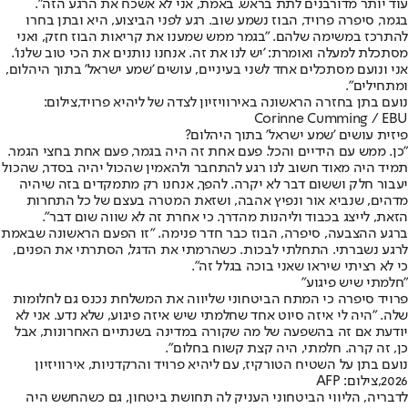
עוד יותר מדורבנים לתת בראש. באמת, אני לא אשכח את הרגע הזה".
בגמר, סיפרה פרויד, הבוז נשמע שוב. רגע לפני הביצוע, היא ובתן בחרו
להתרכז במשימה שלהם. "בגמר ממש שמענו את קריאות הבוז חזק, ואני
מסתכלת למעלה ואומרת: 'יש לנו את זה. אנחנו נותנים את הכי טוב שלנו'.
אני ונועם מסתכלים אחד לשני בעיניים, עושים 'שמע ישראל' בתוך היהלום,
ומתחילים".
נועם בתן בחזרה הראשונה באירוויזיון לצדה של ליהיא פרויד,צילום:
Corinne Cumming / EBU
פיזית עושים 'שמע ישראל' בתוך היהלום?
"כן. ממש עם הידיים והכל. פעם אחת זה היה בגמר, פעם אחת בחצי הגמר.
תמיד היה מאוד חשוב לנו רגע להתחבר ולהאמין שהכול יהיה בסדר, שהכול
יעבור חלק וששום דבר לא יקרה. להפך, אנחנו רק מתמקדים בזה שיהיה
מדהים, שנביא אור ונפיץ אהבה, ושזאת המטרה בעצם של כל התחרות
הזאת, לייצג בכבוד וליהנות מהדרך. כי אחרת זה לא שווה שום דבר".
ברגע ההצבעה, סיפרה, הבוז כבר חדר פנימה. "זו הפעם הראשונה שבאמת
לרגע נשברתי. התחלתי לבכות. כשהרמתי את הדגל, הסתרתי את הפנים,
כי לא רציתי שיראו שאני בוכה בגלל זה".
"חלמתי שיש פיגוע"
פרויד סיפרה כי המתח הביטחוני שליווה את המשלחת נכנס גם לחלומות
שלה. "היה לי איזה סיוט אחד שחלמתי שיש איזה פיגוע, שלא נדע. אני לא
יודעת אם זה בהשפעה של מה שקורה במדינה בשנתיים האחרונות, אבל
כן, זה קרה. חלמתי, היה קצת קשוח בחלום".
נועם בתן על השטיח הטורקיז, עם ליהיא פרויד והרקדניות, אירוויזיון
2026,צילום: AFP
לדבריה, הליווי הביטחוני העניק לה תחושת ביטחון, גם כשהחשש היה