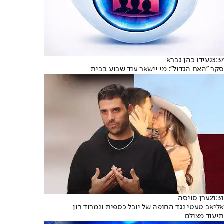
23:37
עידו כהן גברא
סקר "האח הגדול": מי יישאר עוד שבוע בבית
21:31
ערן סויסה
אליאב טעטי נגד החופה של יובל כספית ונמרוד רון
תיעוד מצולם