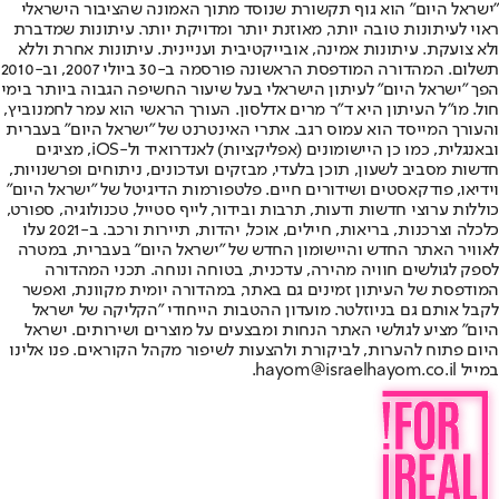
"ישראל היום" הוא גוף תקשורת שנוסד מתוך האמונה שהציבור הישראלי
ראוי לעיתונות טובה יותר, מאוזנת יותר ומדויקת יותר. עיתונות שמדברת
ולא צועקת. עיתונות אמינה, אובייקטיבית ועניינית. עיתונות אחרת וללא
תשלום. המהדורה המודפסת הראשונה פורסמה ב-30 ביולי 2007, וב-2010
הפך "ישראל היום" לעיתון הישראלי בעל שיעור החשיפה הגבוה ביותר בימי
חול. מו"ל העיתון היא ד"ר מרים אדלסון. העורך הראשי הוא עמר לחמנוביץ,
והעורך המייסד הוא עמוס רגב. אתרי האינטרנט של "ישראל היום" בעברית
ובאנגלית, כמו כן היישומונים (אפליקציות) לאנדרואיד ול-iOS, מציגים
חדשות מסביב לשעון, תוכן בלעדי, מבזקים ועדכונים, ניתוחים ופרשנויות,
וידיאו, פודקאסטים ושידורים חיים. פלטפורמות הדיגיטל של "ישראל היום"
כוללות ערוצי חדשות ודעות, תרבות ובידור, לייף סטייל, טכנולוגיה, ספורט,
כלכלה וצרכנות, בריאות, חיילים, אוכל, יהדות, תיירות ורכב. ב-2021 עלו
לאוויר האתר החדש והיישומון החדש של "ישראל היום" בעברית, במטרה
לספק לגולשים חוויה מהירה, עדכנית, בטוחה ונוחה. תכני המהדורה
המודפסת של העיתון זמינים גם באתר, במהדורה יומית מקוונת, ואפשר
לקבל אותם גם בניוזלטר. מועדון ההטבות הייחודי "הקליקה של ישראל
היום" מציע לגולשי האתר הנחות ומבצעים על מוצרים ושירותים. ישראל
היום פתוח להערות, לביקורת ולהצעות לשיפור מקהל הקוראים. פנו אלינו
במייל hayom@israelhayom.co.il.