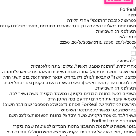
ForReal
מפה
פפראצי: כוכבת "חתונמי" אחרי הלידה
משתתפת ריאליטי האהבה ובן זוגה שהכירו בתוכנית, תועדו מבלים וקונים
רגע לפני חג השבועות
יוסי דלאל
20/5/2026, 22:50
,עודכן
20/5/2026, 22:50
0
השמעה
אחרי לידה. "חתונה ממבט ראשון". צילום: בינה מלאכותית
מאי שכטר ומשה יחזקאל, אחד הזוגות היציבים והאהובים שיצאו מ"חתונה
ממבט ראשון" שהביאו לעולם רק בחודש ינואר האחרון את בנם השני הדר,
אח לבכורם עדי, תועדו אמש (רביעי) בשעות הערב בקניון גינדי בתל אביב
רגע לפני חג השבועות.
השניים רכשו בחנות הבגדים בקניון, ובמעמד הקנייה משה נשאר לבד,
כשמאי עזבה את המקום יחד עם בנה הקטן הדר.
הירשמו לניוזלטר של ForReal ואנחנו נדאג שלא תפספסו שום דבר חשוב!
בהרשמה, אני מאשר/ת את
תנאי השימוש
נשאר לבד במעמד הקנייה. משה יחזקאל בחנות הפעוטות,צילום: השם
שמור במערכת ForReal
בזמן שמשה שילם את החשבון בחנות הבגדים לפעוטות שבה ביקרו
השניים, מאי יצאה אל עבר בית הקפה שנמצא ממש ממול לחנות כשהיא