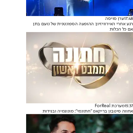
17:48
ערן סויסה
רגע אחרי האירוויזיון: ההופעה הספונטנית של נועם בתן
אם כל הכלות
15:37
מערכת ForReal
אחווה סיטבון בריקאפ "חתונמי": מונוגמיה ובגידות