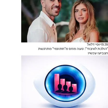
15:35
יוסי דלאל
"הולכת לאיבוד": נועה מוזס מ"חתונמי" מתרגשת
הצביעו עכשיו