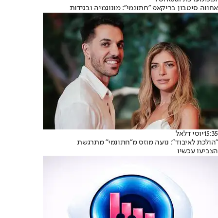
אחווה סיטבון בריקאפ "חתונמי": מונוגמיה ובגידות
15:35
יוסי דלאל
"הולכת לאיבוד": נועה מוזס מ"חתונמי" מתרגשת
הצביעו עכשיו