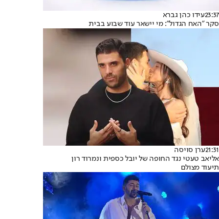
23:37
עידו כהן גברא
סקר "האח הגדול": מי יישאר עוד שבוע בבית
21:31
ערן סויסה
אליאב טעטי נגד החופה של יובל כספית ונמרוד רון
תיעוד מצולם