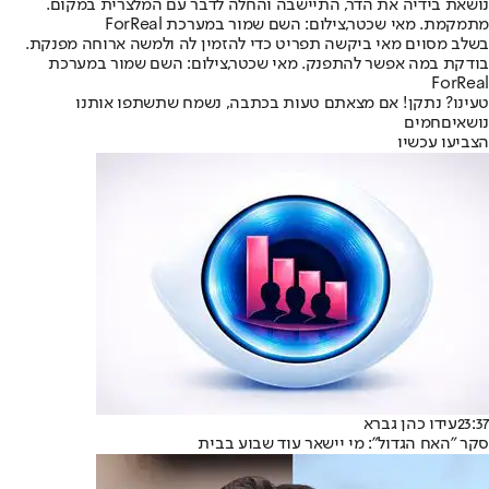
נושאת בידיה את הדר, התיישבה והחלה לדבר עם המלצרית במקום.
מתמקמת. מאי שכטר,צילום: השם שמור במערכת ForReal
בשלב מסוים מאי ביקשה תפריט כדי להזמין לה ולמשה ארוחה מפנקת.
בודקת במה אפשר להתפנק. מאי שכטר,צילום: השם שמור במערכת
ForReal
טעינו? נתקן! אם מצאתם טעות בכתבה, נשמח שתשתפו אותנו
נושאיםחמים
הצביעו עכשיו
23:37
עידו כהן גברא
סקר "האח הגדול": מי יישאר עוד שבוע בבית