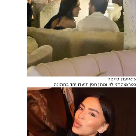
14:16
ערן סויסה
פפראצי: דני לוי ומתן חסן תועדו יחד בחתונה