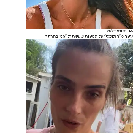
12:46
יוסי דלאל
נועה מ"חתונמי" על הטעות שעשתה: "אני בחרתי"