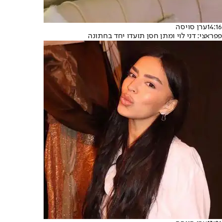
14:16
ערן סויסה
פפראצי: דני לוי ומתן חסן תועדו יחד בחתונה