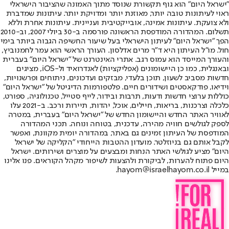
"ישראל היום" הוא גוף תקשורת שנוסד מתוך האמונה שהציבור הישראלי
ראוי לעיתונות טובה יותר, מאוזנת יותר ומדויקת יותר. עיתונות שמדברת
ולא צועקת. עיתונות אמינה, אובייקטיבית ועניינית. עיתונות אחרת וללא
תשלום. המהדורה המודפסת הראשונה פורסמה ב-30 ביולי 2007, וב-2010
הפך "ישראל היום" לעיתון הישראלי בעל שיעור החשיפה הגבוה ביותר בימי
חול. מו"ל העיתון היא ד"ר מרים אדלסון. העורך הראשי הוא עמר לחמנוביץ,
והעורך המייסד הוא עמוס רגב. אתרי האינטרנט של "ישראל היום" בעברית
ובאנגלית, כמו כן היישומונים (אפליקציות) לאנדרואיד ול-iOS, מציגים
חדשות מסביב לשעון, תוכן בלעדי, מבזקים ועדכונים, ניתוחים ופרשנויות,
וידיאו, פודקאסטים ושידורים חיים. פלטפורמות הדיגיטל של "ישראל היום"
כוללות ערוצי חדשות ודעות, תרבות ובידור, לייף סטייל, טכנולוגיה, ספורט,
כלכלה וצרכנות, בריאות, חיילים, אוכל, יהדות, תיירות ורכב. ב-2021 עלו
לאוויר האתר החדש והיישומון החדש של "ישראל היום" בעברית, במטרה
לספק לגולשים חוויה מהירה, עדכנית, בטוחה ונוחה. תכני המהדורה
המודפסת של העיתון זמינים גם באתר, במהדורה יומית מקוונת, ואפשר
לקבל אותם גם בניוזלטר. מועדון ההטבות הייחודי "הקליקה של ישראל
היום" מציע לגולשי האתר הנחות ומבצעים על מוצרים ושירותים. ישראל
היום פתוח להערות, לביקורת ולהצעות לשיפור מקהל הקוראים. פנו אלינו
במייל hayom@israelhayom.co.il.