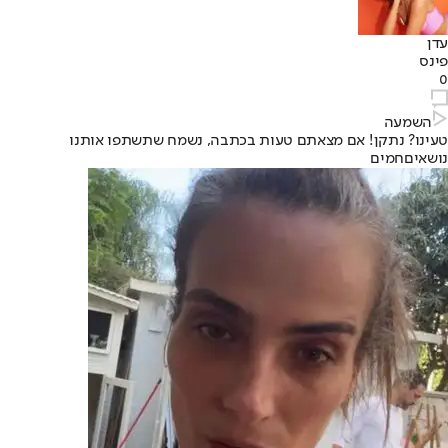
עדן
פינס
0
השמעה
טעינו? נתקן! אם מצאתם טעות בכתבה, נשמח שתשתפו אותנו
נושאיםחמים