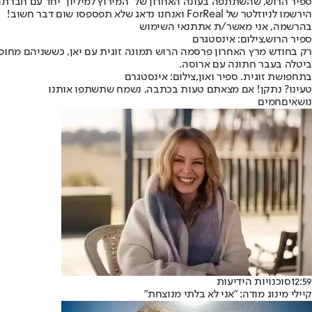
ספיר הרוש, שהשתתפה בעונה האחרון של "המירוץ למיליון" יחד עם חברתה 
הירשמו לניוזלטר של ForReal ואנחנו נדאג שלא תפספסו שום דבר חשוב!
בהרשמה, אני מאשר/ת את
תנאי השימוש
ספיר הרוש,צילום: אינסטגרם
רק בחודש מרץ האחרון פרסמה הרוש תמונה זוגית עם יאן, כששניהם מחופשים 
ביטלה בעבר חתונה עם ארוסה.
בתחפושת זוגית. ספיר ואון,צילום: אינסטגרם
טעינו? נתקן! אם מצאתם טעות בכתבה, נשמח שתשתפו אותנו
נושאיםחמים
12:59
סוכנויות הידיעות
קיילי מינוג מודה: "אני לא בלתי מנוצחת"