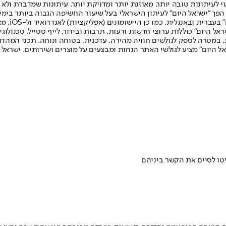
לעיתונות טובה יותר, מאוזנת יותר ומדויקת יותר. עיתונות שמדברת ולא צ
שלום. המהדורה המודפסת הראשונה פורסמה ב-30 ביולי 2007, וב-2010 הפך "ישראל היום" לעיתון הישראלי בעל שי
לחמנוביץ,
ל היום" כוללות ערוצי חדשות ודעות, תרבות ובידור, לייף סטייל, טכנולוגיה
ברית, במטרה לספק לגולשים חוויה מהירה, עדכנית, בטוחה ונוחה. תכני המה
ל היום" מציע לגולשי האתר הנחות ומבצעים על מוצרים ושירותים. ישראל 
יטו לסיים את הקשר ביניהם