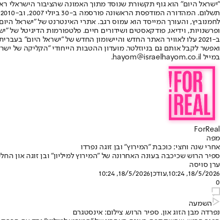
"ישראל היום" הוא גוף תקשורת שנוסד מתוך האמונה שהציבור הישראלי ראוי 
ת
ופרשנויות, וידיאו, פודקאסטים ושידורים חיים. פלטפורמות הדיגיטל של "ישרא
ב-2021 עלו לאוויר האתר החדש והיישומון החדש של "ישראל היום" בע
ואפשר לקבל אותם גם בניוזלטר. מועדון ההטבות הייחודי "הקליקה של ישרא
במייל hayom@israelhayom.co.il.
ForReal
מפה
אחרי שנה וחצי: כוכבת "המירוץ" ובן זוגה נפרדו
ספיר הרוש שכיכבה בעונה האחרונה של "המירוץ למיליון" ובן זוגה און החל
ערן סויסה
18/5/2026, 10:24
,עודכן
18/5/2026, 10:24
0
השמעה
נפרדה מבן הזוג און. ספיר הרוש. צילום: אינסטגרם