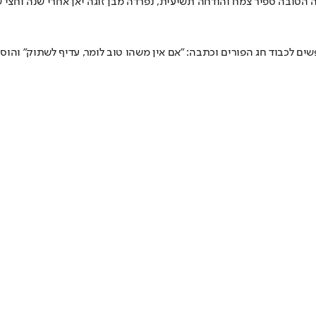
הטובה ספיר צמח והודחה תשיעית, נפרדה מבן זוגה יאן אחרי שנה וחצי ש
לכבוד חג הפורים וכתבה: "אם אין משהו טוב לומר, עדיף לשתוק" והוסיפה 