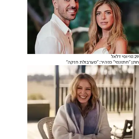
10:29
יוסי דלאל
חתן "חתונמי" מזהיר: "מערבולת חזקה"