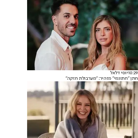
10:29
יוסי דלאל
חתן "חתונמי" מזהיר: "מערבולת חזקה"