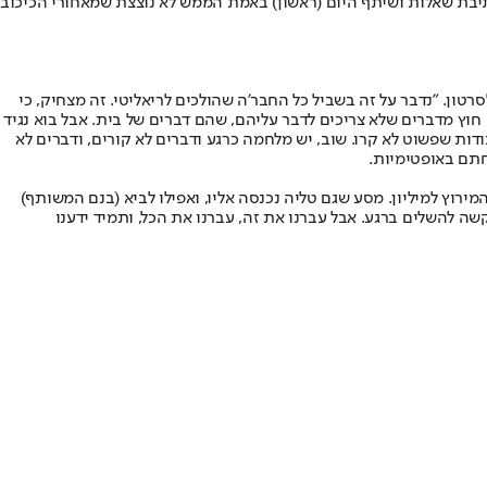
תיבת שאלות ושיתף היום (ראשון) באמת הממש לא נוצצת שמאחורי הכיכוב
טון. "נדבר על זה בשביל כל החבר'ה שהולכים לריאליטי. זה מצחיק, כי
. חוץ מדברים שלא צריכים לדבר עליהם, שהם דברים של בית. אבל בוא נגיד
דות שפשוט לא קרו. שוב, יש מלחמה כרגע ודברים לא קורים, ודברים לא
 חתם באופטימיות.
וץ למיליון. מסע שגם טליה נכנסה אליו, ואפילו לביא (בנם המשותף)
ה להשלים ברגע. אבל עברנו את זה, עברנו את הכל, ותמיד ידענו