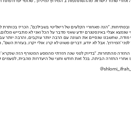
יה אחרי שחזר לישראל מההשתתפות ב"המירוץ למיליון", שלומי יפרח פתח 
ובפתיחות. "הנה מאחורי הקלעים של ריאליטי בשבילכם", הכריז בכותרת לסר
 מי שנמצא אצלי באינסטגרם יודע שאני מדבר על הכל ואני לא מתבייש מכלום
י מודה, שחשבנו שנסיים את העונה עם הרבה יותר עוקבים, והרבה יותר עבו
לפני 'המירוץ'. אבל לא יודע, דברים פשוט לא קרו. אולי יקרו, בעזרת השם",
חזרה מהתחרות. "בדיוק לפני שנה חזרתי מהמסע המטורף הזה שנקרא 'המיר
 אחרי החזרה הביתה. בכל זאת חודש וחצי של היעדרות מהבית, לפעמים קש