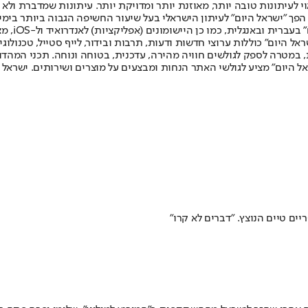
לעיתונות טובה יותר, מאוזנת יותר ומדויקת יותר. עיתונות שמדברת ולא צ
שלום. המהדורה המודפסת הראשונה פורסמה ב-30 ביולי 2007, וב-2010 הפך "ישראל היום" לעיתון הישראלי בעל שי
לחמנוביץ,
ל היום" כוללות ערוצי חדשות ודעות, תרבות ובידור, לייף סטייל, טכנולוגיה
ברית, במטרה לספק לגולשים חוויה מהירה, עדכנית, בטוחה ונוחה. תכני המה
ל היום" מציע לגולשי האתר הנחות ומבצעים על מוצרים ושירותים. ישראל 
ם טיים הנוצץ. "דברים לא קרו"