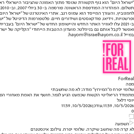
"ישראל היום" הוא גוף תקשורת שנוסד מתוך האמונה שהציבור הישראלי ראוי 
ת
ופרשנויות, וידיאו, פודקאסטים ושידורים חיים. פלטפורמות הדיגיטל של "ישרא
ב-2021 עלו לאוויר האתר החדש והיישומון החדש של "ישראל היום" בע
ואפשר לקבל אותם גם בניוזלטר. מועדון ההטבות הייחודי "הקליקה של ישרא
במייל hayom@israelhayom.co.il.
ForReal
מפה
שלומי יפרח מ"המירוץ" מודה: לא מה שחשבתי
מתמודד הריאליטי הקשוח שכמעט הגיע לגמר, חושף את האמת מאחורי הפריי
יוסי דלאל
10/5/2026, 11:59
,עודכן
10/5/2026, 11:59
0
השמעה
לא קרה מה שחשב שיקרה. שלומי יפרח. צילום: אינסטגרם