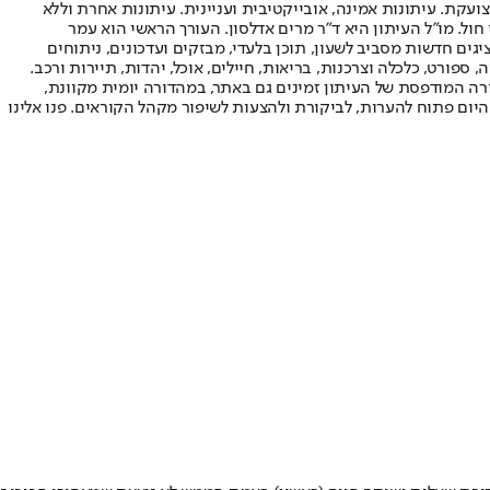
ועקת. עיתונות אמינה, אובייקטיבית ועניינית. עיתונות אחרת וללא
עור החשיפה הגבוה ביותר בימי חול. מו"ל העיתון היא ד"ר מרים אדלסון. העורך הראשי הוא עמר
 והעורך המייסד הוא עמוס רגב. אתרי האינטרנט של "ישראל היום" בעברית ובאנגלית, כמו כן היישומונים (אפליקציות) לאנדרואיד ול-iOS, מציגים חדשות מסביב לשעון, תוכן בלעדי, מבזקים ועדכונים, ניתוחים
, ספורט, כלכלה וצרכנות, בריאות, חיילים, אוכל, יהדות, תיירות ורכב.
דורה המודפסת של העיתון זמינים גם באתר, במהדורה יומית מקוונת,
היום פתוח להערות, לביקורת ולהצעות לשיפור מקהל הקוראים. פנו אלינו