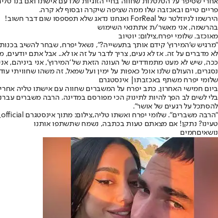
אחרי שסיפר על הטלטלות שחווה בחיי הזוגיות שלו עם אישתו ואם בנו טל
פריים טיים ובאכזבה שלו ממה שציפה שיקרה ובסוף לא קרה.
הירשמו לניוזלטר של ForReal ואנחנו נדאג שלא תפספסו שום דבר חשוב!
בהרשמה, אני מאשר/ת את
תנאי השימוש
מאוכזב. שלומי יפרח,צילום: יוטיוב
"מרגיש ש'המירוץ' קידם אותך בתעשייה?", נשאל יפרח, שבחר להשיב בכנות 
לא מדברים על זה. אז לא נעים, צריך לדבר על זה או לא.. אבל אתם יודעים,
ככה, שיש לא מעט מתמודדים של העונה הזאת של 'המירוץ', אני ביניהם, אנ
נסגרים, והעולם שלנו אוכל כאפות על ימין ועל שמאל, זה משהו שחוויתי עוד 
שלומי יפרח משתף באכזבתו| אינסטגרם
ביום חמישי האחרון, כתב יפרח על המשברים שחווה עם אישתו טליה אחרי ה
בלי לשים לב הפך להיות לתינוק הכי מפורסם במדינה. הרבה משברים עברנו
להסתכל על רגעים של אושר".
"הרבה משברים". שלומי יפרח ואשתו טליה,צילום: מתוך אינסטגרם shlomi_ifrah_official@
טעינו? נתקן! אם מצאתם טעות בכתבה, נשמח שתשתפו אותנו
נושאיםחמים