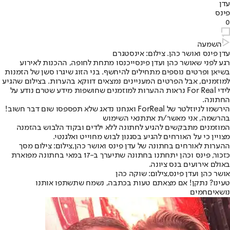
עדן
פינס
0
השמעה
עדן פינס ואושר כהן. צילום: אינסטגרם
רגע לפני ש
אושר כהן ועדן פינס
ייכנסו מתחת לחופה, ההכנות לאירוע
בשיאן ופרטים נוספים מתחילים להיחשף. בני הזוג שיגרו סשן של הזמנות
למוזמנים, אבל הפרטים המעניינים נמצאים דווקא בהערות. בצילום שהגיע
לידי For Real נראות ההערות למוזמנים שחושפות מידע שטרם נודע על
החתונה.
הירשמו לניוזלטר של ForReal ואנחנו נדאג שלא תפספסו שום דבר חשוב!
בהרשמה, אני מאשר/ת את
תנאי השימוש
המוזמנים מתבקשים להגיע לחתונה ללא ילדים ובקוד הלבוש בהזמנה
מצויין כי על האורחים להגיע בסגנון לבוש מחוייט ואלגנטי.
ההערות לאורחים בחתונה של עדן פינס ואושר כהן,צילום: צילום מסך
כזכור, פינס וכהן יתחתנו בחתונה שתיערך ב-17 במאי בחתונה מפוארת
באולם אירועים בנס ציונה.
אושר כהן ועדן פינס,צילום: שוקה כהן
טעינו? נתקן! אם מצאתם טעות בכתבה, נשמח שתשתפו אותנו
נושאיםחמים