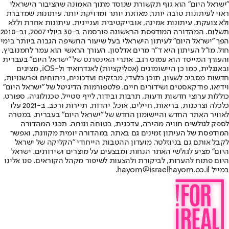
"ישראל היום" הוא גוף תקשורת שנוסד מתוך האמונה שהציבור הישראלי
ראוי לעיתונות טובה יותר, מאוזנת יותר ומדויקת יותר. עיתונות שמדברת
ולא צועקת. עיתונות אמינה, אובייקטיבית ועניינית. עיתונות אחרת וללא
תשלום. המהדורה המודפסת הראשונה פורסמה ב-30 ביולי 2007, וב-2010
הפך "ישראל היום" לעיתון הישראלי בעל שיעור החשיפה הגבוה ביותר בימי
חול. מו"ל העיתון היא ד"ר מרים אדלסון. העורך הראשי הוא עמר לחמנוביץ,
והעורך המייסד הוא עמוס רגב. אתרי האינטרנט של "ישראל היום" בעברית
ובאנגלית, כמו כן היישומונים (אפליקציות) לאנדרואיד ול-iOS, מציגים
חדשות מסביב לשעון, תוכן בלעדי, מבזקים ועדכונים, ניתוחים ופרשנויות,
וידיאו, פודקאסטים ושידורים חיים. פלטפורמות הדיגיטל של "ישראל היום"
כוללות ערוצי חדשות ודעות, תרבות ובידור, לייף סטייל, טכנולוגיה, ספורט,
כלכלה וצרכנות, בריאות, חיילים, אוכל, יהדות, תיירות ורכב. ב-2021 עלו
לאוויר האתר החדש והיישומון החדש של "ישראל היום" בעברית, במטרה
לספק לגולשים חוויה מהירה, עדכנית, בטוחה ונוחה. תכני המהדורה
המודפסת של העיתון זמינים גם באתר, במהדורה יומית מקוונת, ואפשר
לקבל אותם גם בניוזלטר. מועדון ההטבות הייחודי "הקליקה של ישראל
היום" מציע לגולשי האתר הנחות ומבצעים על מוצרים ושירותים. ישראל
היום פתוח להערות, לביקורת ולהצעות לשיפור מקהל הקוראים. פנו אלינו
במייל hayom@israelhayom.co.il.