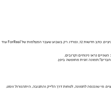
יציס
, כתב חדשות 12, נפרדו. רק בשבוע שעבר המצלמות של ForReal עוד
: השניים נראו נינוחים וקרובים.
חברים":
תמונה זוגית מחופשה ביפן
.
ציס. מי שנכנסה לתמונה, לפחות דרך הלייק והתגובה, היתה
נורת' ווסט
,