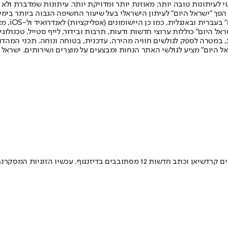
לעיתונות טובה יותר, מאוזנת יותר ומדויקת יותר. עיתונות שמדברת ולא צ
שלום. המהדורה המודפסת הראשונה פורסמה ב-30 ביולי 2007, וב-2010 הפך "ישראל היום" לעיתון הישראלי בעל שי
לחמנוביץ,
ל היום" כוללות ערוצי חדשות ודעות, תרבות ובידור, לייף סטייל, טכנולוגיה
ברית, במטרה לספק לגולשים חוויה מהירה, עדכנית, בטוחה ונוחה. תכני המה
ל היום" מציע לגולשי האתר הנחות ומבצעים על מוצרים ושירותים. ישראל 