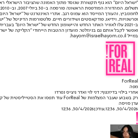
"ישראל היום" הוא גוף תקשורת שנוסד מתוך האמונה שהציבור הישראלי ראוי 
ת
ופרשנויות, וידיאו, פודקאסטים ושידורים חיים. פלטפורמות הדיגיטל של "ישרא
ב-2021 עלו לאוויר האתר החדש והיישומון החדש של "ישראל היום" בע
ואפשר לקבל אותם גם בניוזלטר. מועדון ההטבות הייחודי "הקליקה של ישרא
במייל hayom@israelhayom.co.il.
ForReal
מפה
אחרי בילוי בדיזנגוף: דני לוי ואדר גיציס נפרדו
רק בשבוע שעבר המצלמות של ForReal עוד תפסו את הסטייליסטית של קים קרדשיאן וכתב חדשות 12 מסתובבים בדיזנגוף. עכשיו הזוגיות המסקרנת הגיעה לסיום
ערן סויסה
30/4/2026, 12:36
,עודכן
30/4/2026, 12:36