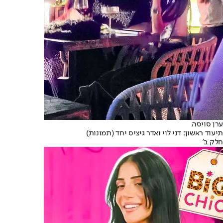
ערן סויסה
תיעוד ראשון: דני לוי ואדר גיציס יחד (תמונות)
חלק ב'