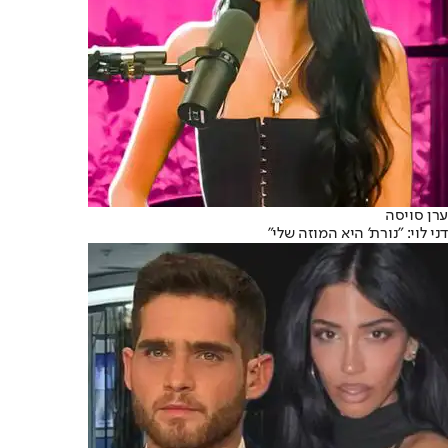
ערן סויסה
דני לוי: "נורת' היא המוזה שלי"