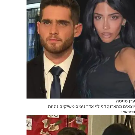
ערן סויסה
יוצאים מהארון: דני לוי אדר גיציס משיקים זוגיות
פפראצי