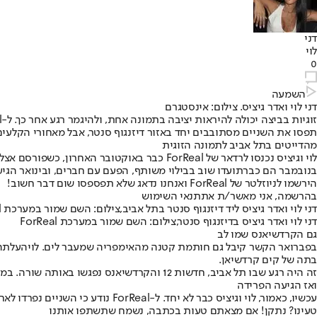
דני
לוי
0
השמעה
דני לוי ואדר גיציס. צילום: אינסטגרם
זוגיות בביצה יכולה להיראות יציבה בתמונה אחת, ולהיגמר רגע אחר כך. ל-ForReal נודע, כי
תפסו את השניים מסתובבים יחד באזור דיזנגוף סנטר, אבל מאחורי הקלעים,
מהדייטים בתל אביב לתמונה הזוגית
לוי וגיציס נכנסו לרדאר של ForReal כבר באוקטובר האחרון, כשפורסם אצלנו
בנובמבר הם כבר
תועדו שוב בבילוי משותף
, הפעם עם חברים, ובינואר הגי
הירשמו לניוזלטר של ForReal ואנחנו נדאג שלא תפספסו שום דבר חשוב!
בהרשמה, אני מאשר/ת את
תנאי השימוש
דני לוי ואדר גיציס ליד דיזנגוף סנטר בתל אביב,צילום: השם שמור במערכת ForReal
דני לוי ואדר גיציס בדיזנגוף סנטר,צילום: השם שמור במערכת ForReal
גם הקרדשיאנס שמו לב
בפברואר הקשר קיבל גם חותמת קטנה מהאימפריה שמעבר לים. לוי
העלתה
בתה של קים קרדשיאן.
זה היה רגע שבו תל אביב, חדשות 12 והקרדשיאנס נפגשו באותה שורה. במקרה הזה, כן, זה היה אמיתי.
ואז הגיעה הפרידה
עכשיו, כאמור, לוי וגיציס כבר לא יחד. ל-ForReal נודע כי השניים נפרדו לאחרונה, וזאת, כאמור, למרות שרק בשבוע שעבר תועדו עדיין יחד.
טעינו? נתקן! אם מצאתם טעות בכתבה, נשמח שתשתפו אותנו