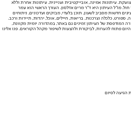
ועקת. עיתונות אמינה, אובייקטיבית ועניינית. עיתונות אחרת וללא
עור החשיפה הגבוה ביותר בימי חול. מו"ל העיתון היא ד"ר מרים אדלסון. העורך הראשי הוא עמר
 והעורך המייסד הוא עמוס רגב. אתרי האינטרנט של "ישראל היום" בעברית ובאנגלית, כמו כן היישומונים (אפליקציות) לאנדרואיד ול-iOS, מציגים חדשות מסביב לשעון, תוכן בלעדי, מבזקים ועדכונים, ניתוחים
, ספורט, כלכלה וצרכנות, בריאות, חיילים, אוכל, יהדות, תיירות ורכב.
דורה המודפסת של העיתון זמינים גם באתר, במהדורה יומית מקוונת,
היום פתוח להערות, לביקורת ולהצעות לשיפור מקהל הקוראים. פנו אלינו