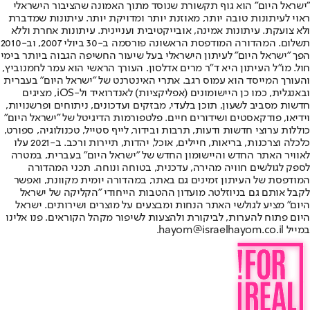
"ישראל היום" הוא גוף תקשורת שנוסד מתוך האמונה שהציבור הישראלי
ראוי לעיתונות טובה יותר, מאוזנת יותר ומדויקת יותר. עיתונות שמדברת
ולא צועקת. עיתונות אמינה, אובייקטיבית ועניינית. עיתונות אחרת וללא
תשלום. המהדורה המודפסת הראשונה פורסמה ב-30 ביולי 2007, וב-2010
הפך "ישראל היום" לעיתון הישראלי בעל שיעור החשיפה הגבוה ביותר בימי
חול. מו"ל העיתון היא ד"ר מרים אדלסון. העורך הראשי הוא עמר לחמנוביץ,
והעורך המייסד הוא עמוס רגב. אתרי האינטרנט של "ישראל היום" בעברית
ובאנגלית, כמו כן היישומונים (אפליקציות) לאנדרואיד ול-iOS, מציגים
חדשות מסביב לשעון, תוכן בלעדי, מבזקים ועדכונים, ניתוחים ופרשנויות,
וידיאו, פודקאסטים ושידורים חיים. פלטפורמות הדיגיטל של "ישראל היום"
כוללות ערוצי חדשות ודעות, תרבות ובידור, לייף סטייל, טכנולוגיה, ספורט,
כלכלה וצרכנות, בריאות, חיילים, אוכל, יהדות, תיירות ורכב. ב-2021 עלו
לאוויר האתר החדש והיישומון החדש של "ישראל היום" בעברית, במטרה
לספק לגולשים חוויה מהירה, עדכנית, בטוחה ונוחה. תכני המהדורה
המודפסת של העיתון זמינים גם באתר, במהדורה יומית מקוונת, ואפשר
לקבל אותם גם בניוזלטר. מועדון ההטבות הייחודי "הקליקה של ישראל
היום" מציע לגולשי האתר הנחות ומבצעים על מוצרים ושירותים. ישראל
היום פתוח להערות, לביקורת ולהצעות לשיפור מקהל הקוראים. פנו אלינו
במייל hayom@israelhayom.co.il.