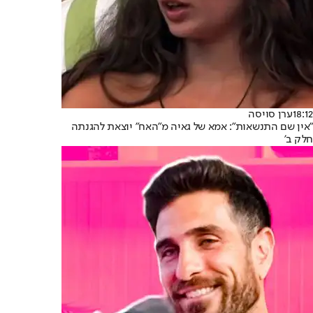
18:12
ערן סויסה
"אין שם התנשאות": אמא של גאיה מ"האח" יוצאת להגנתה
חלק ב'