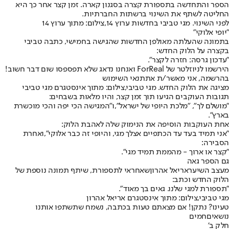
הספר והתחדשה בתספורת קצרה בסגנון קארה. זמן קצר אחר כך היא
החליטה לשתף את השינוי ברשתות החברתיות.
לפני השינוי. מגי טביבי בחדשות ערוץ 14,צילום: מתוך ערוץ 14
"יופי אלוקי"
בתמונה שהעלתה מאולפן החדשות שהגישה בחמישי, כתבה טביבי
בקצרה על הלוק החדש:
"עדכון גרסה: חזרה לקצר".
הירשמו לניוזלטר של ForReal ואנחנו נדאג שלא תפספסו שום דבר חשוב!
בהרשמה, אני מאשר/ת את
תנאי השימוש
מציגה את הלוק החדש. מגי טביבי,צילום: מתוך אינסטגרם מגי טביבי
תגובות העוקבים הגיעו תוך זמן קצר, והיו מלאות בשבחים:
"מושלם לך", "מלכת היופי של ישראל",
ו
"המגישה הכי יפה והכי מוכשרת
בארץ".
אחת העוקבות הוסיפה את הנימוק שלה לאהבת הלוק:
"אני תמיד בעד עד הכתפיים אצלך מגי, והיופי זה כבר אלוקי",
ואחרת
הסבירה:
"קצר או ארוך - מהממת תמיד מגי".
גם הספר גאה
מעצב השיער
אריאל אהרון
שאחראי לתספורת, שיתף תמונה נוספת של
הלוק החדש וכתב:
"תספורת למגי שלנו. גאים בך מאוד".
מגי טביבי,צילום: מתוך אינסטגרם אריאל אהרון
טעינו? נתקן! אם מצאתם טעות בכתבה, נשמח שתשתפו אותנו
נושאיםחמים
חלק ב'