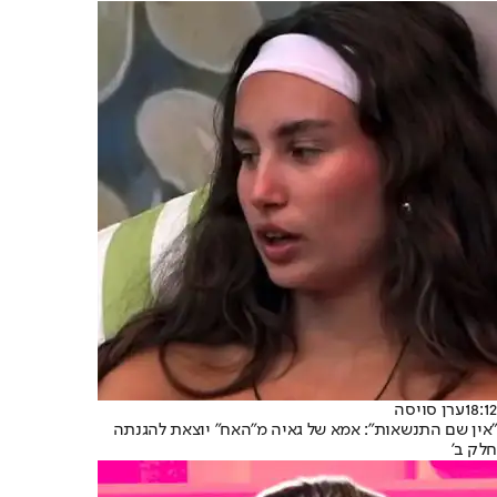
18:12
ערן סויסה
"אין שם התנשאות": אמא של גאיה מ"האח" יוצאת להגנתה
חלק ב'