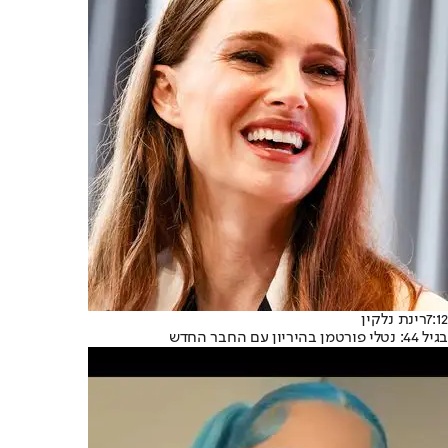
7:12
רינת נלקין
בגיל 44: נטלי פורטמן בהיריון עם החבר החדש