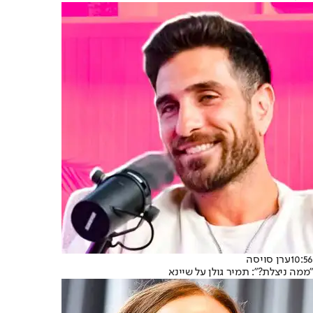
10:56
ערן סויסה
"ממה ניצלת?": תמיר גולן על שיינא