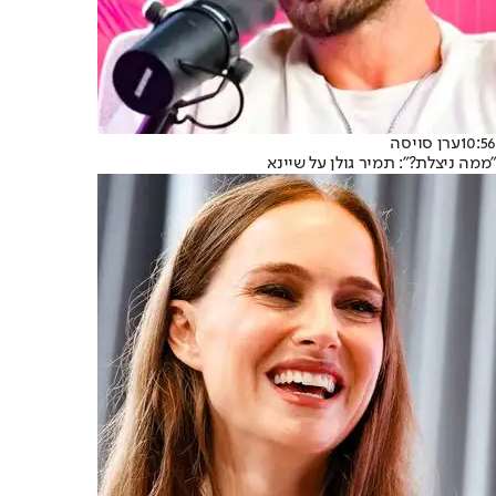
10:56
ערן סויסה
"ממה ניצלת?": תמיר גולן על שיינא