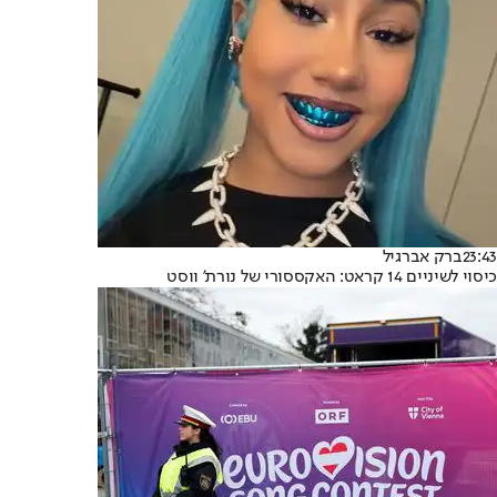
23:43
ברק אברגיל
כיסוי לשיניים 14 קראט: האקססורי של נורת' ווסט