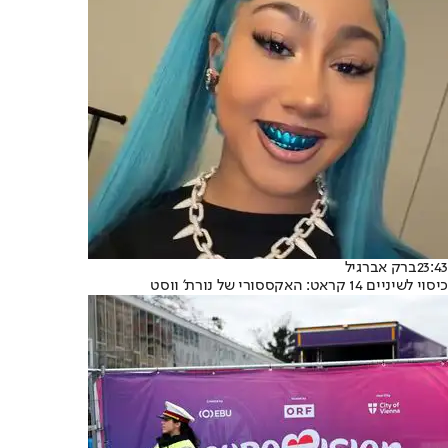
23:43
ברק אברגיל
כיסוי לשיניים 14 קראט: האקססורי של נורת' ווסט