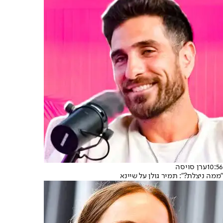
10:56
ערן סויסה
"ממה ניצלת?": תמיר גולן על שיינא