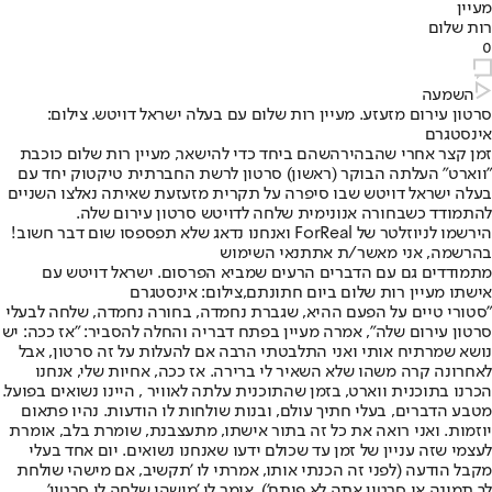
מעיין
רות שלום
0
השמעה
סרטון עירום מזעזע. מעיין רות שלום עם בעלה ישראל דויטש. צילום:
אינסטגרם
זמן קצר אחרי שהבהירה
שהם ביחד כדי להישאר
, מעיין רות שלום כוכבת
"ווארט" העלתה הבוקר (ראשון) סרטון לרשת החברתית טיקטוק יחד עם
בעלה ישראל דויטש שבו סיפרה על תקרית מזעזעת שאיתה נאלצו השניים
להתמודד כשבחורה אנונימית שלחה לדויטש סרטון עירום שלה.
הירשמו לניוזלטר של ForReal ואנחנו נדאג שלא תפספסו שום דבר חשוב!
בהרשמה, אני מאשר/ת את
תנאי השימוש
מתמודדים גם עם הדברים הרעים שמביא הפרסום. ישראל דויטש עם
אישתו מעיין רות שלום ביום חתונתם,צילום: אינסטגרם
"סטורי טיים על הפעם ההיא, שגברת נחמדה, בחורה נחמדה, שלחה לבעלי
סרטון עירום שלה", אמרה מעיין בפתח דבריה והחלה להסביר: "אז ככה: יש
נושא שמרתיח אותי ואני התלבטתי הרבה אם להעלות על זה סרטון, אבל
לאחרונה קרה משהו שלא השאיר לי ברירה. אז ככה, אחיות שלי, אנחנו
הכרנו בתוכנית ווארט, בזמן שהתוכנית עלתה לאוויר , היינו נשואים בפועל.
מטבע הדברים, בעלי חתיך עולם, ובנות שולחות לו הודעות. נהיו פתאום
יוזמות. ואני רואה את כל זה בתור אישתו, מתעצבנת, שומרת בלב, אומרת
לעצמי שזה עניין של זמן עד שכולם ידעו שאנחנו נשואים. יום אחד בעלי
מקבל הודעה (לפני זה הכנתי אותו, אמרתי לו 'תקשיב, אם מישהי שולחת
לך תמונה או סרטון אתה לא פותח'). אומר לי 'מישהי שלחה לי סרטון'