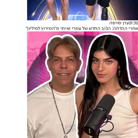
21:32
ערן סויסה
אחרי ההדחה: הג'וב החדש של עמרי ואיתי מ"המירוץ למיליון"