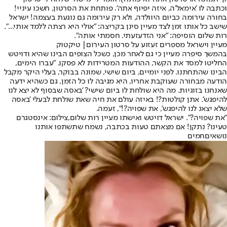
וכתבה לו 'אימאל'ה, איזה יפיוף אתה'. פותחת את הסרטון, חשכו עיניי!
בחורה עירומה כביום היוולדה, ולא רק עירומה גם נוגעת בעצמה! ישראל
שישב כל אותו זמן לצד מעיין סינן בקריצה: "אולי היא רצתה ללמד אותי...".
רות שלום הוסיפה: "אני הזדעזעתי. חסמתי אותה".
מעיין וישראל מספרים זעזוע על סרטון העירום| טיקטוק
בהמשך סיפרה מעיין כי גם לאחר מכן, כשכל הצופים הבינו שהיא ודויטש
החליטו למסד את הקשר, ההודעות המטרידות לא פסקו. "עברו הימים,
הבינו שהתחתנו. לפני יומיים, ביום שישי, שמונה בבוקר, בעלי היקר מקבל
הודעה מבחורה שעוקבת אחריו, היא מגיבה לו כל הזמן, גם כשהיא ידעה
שאנחנו בזוגיות. מה היא שולחת לו ביום שישי? 'באסה שבסוף לא יצא לנו
להיפגש'. אתן קולטות?! באיזה עולם את חיה שאת שולחת לבעלי 'באסה
שלא יצאנ לנו להיפגש', את שפויה?!", זעמה.
"את שפויה?". ישראל דויטש ואישתו מעיין רות שלום,צילום: אינסטגרם
טעינו? נתקן! אם מצאתם טעות בכתבה, נשמח שתשתפו אותנו
נושאיםחמים