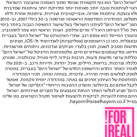
"ישראל היום" הוא גוף תקשורת שנוסד מתוך האמונה שהציבור הישראלי
ראוי לעיתונות טובה יותר, מאוזנת יותר ומדויקת יותר. עיתונות שמדברת
ולא צועקת. עיתונות אמינה, אובייקטיבית ועניינית. עיתונות אחרת וללא
תשלום. המהדורה המודפסת הראשונה פורסמה ב-30 ביולי 2007, וב-2010
הפך "ישראל היום" לעיתון הישראלי בעל שיעור החשיפה הגבוה ביותר בימי
חול. מו"ל העיתון היא ד"ר מרים אדלסון. העורך הראשי הוא עמר לחמנוביץ,
והעורך המייסד הוא עמוס רגב. אתרי האינטרנט של "ישראל היום" בעברית
ובאנגלית, כמו כן היישומונים (אפליקציות) לאנדרואיד ול-iOS, מציגים
חדשות מסביב לשעון, תוכן בלעדי, מבזקים ועדכונים, ניתוחים ופרשנויות,
וידיאו, פודקאסטים ושידורים חיים. פלטפורמות הדיגיטל של "ישראל היום"
כוללות ערוצי חדשות ודעות, תרבות ובידור, לייף סטייל, טכנולוגיה, ספורט,
כלכלה וצרכנות, בריאות, חיילים, אוכל, יהדות, תיירות ורכב. ב-2021 עלו
לאוויר האתר החדש והיישומון החדש של "ישראל היום" בעברית, במטרה
לספק לגולשים חוויה מהירה, עדכנית, בטוחה ונוחה. תכני המהדורה
המודפסת של העיתון זמינים גם באתר, במהדורה יומית מקוונת, ואפשר
לקבל אותם גם בניוזלטר. מועדון ההטבות הייחודי "הקליקה של ישראל
היום" מציע לגולשי האתר הנחות ומבצעים על מוצרים ושירותים. ישראל
היום פתוח להערות, לביקורת ולהצעות לשיפור מקהל הקוראים. פנו אלינו
במייל hayom@israelhayom.co.il.