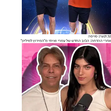
21:32
ערן סויסה
אחרי ההדחה: הג'וב החדש של עמרי ואיתי מ"המירוץ למיליון"