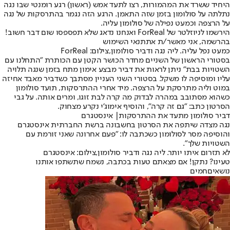
היחיד ששרד את המהמורות, רצו לתעד אמש (ראשון) רגע רומנטי שבו נגה
נתלתה על סולומון בזמן שזה התאמן. הרגע הזה נגמר בהתרסקות של נגה
על הרצפה וכמעט נפילה של סולומון עליה.
הירשמו לניוזלטר של ForReal ואנחנו נדאג שלא תפספסו שום דבר חשוב!
בהרשמה, אני מאשר/ת את
תנאי השימוש
כמעט נפל עליה. ליה נגה ודביר סולומון,צילום: ForReal
בסטורי הראשון של השניים מחדר הכושר הקטן עם הכותרת "התחלנו עם
השטויות בבת" ניתן לראות את דביר מבצע אימון מתח בזמן שנגה תלויה
עליו ומוסיפה לו משקל. בסטורי השני העניין מסתבך כשדביר מאבד אחיזה
במוט וליה מתרסקת על הרצפה. מיד אחרי ההתרסקות, תועד סולומון
כשהוא מסתובב במהרה לבדוק מה קרה לבת זוגו, ומרים אותה. על גבי
הסרטון כתב: "גם זה קרה", והוסיף אימוג'י נקרע מצחוק.
דביר סולומון מתעד את ההתרסקות| אינסטגרם
נגה מצדה שיתפה את הסרטון בחשבונה ברשת החברתית אינסטגרם
והוסיפה מסר לסולומון כשכתבה לו: "פעם אחרונה שאני זורמת עם
השטויות שלך".
לא תזרום איתו יותר. ליה נגה ודביר סולומון,צילום: אינסטגרם
טעינו? נתקן! אם מצאתם טעות בכתבה, נשמח שתשתפו אותנו
נושאיםחמים