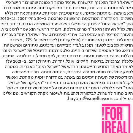
"ישראל היום" הוא גוף תקשורת שנוסד מתוך האמונה שהציבור הישראלי
ראוי לעיתונות טובה יותר, מאוזנת יותר ומדויקת יותר. עיתונות שמדברת
ולא צועקת. עיתונות אמינה, אובייקטיבית ועניינית. עיתונות אחרת וללא
תשלום. המהדורה המודפסת הראשונה פורסמה ב-30 ביולי 2007, וב-2010
הפך "ישראל היום" לעיתון הישראלי בעל שיעור החשיפה הגבוה ביותר בימי
חול. מו"ל העיתון היא ד"ר מרים אדלסון. העורך הראשי הוא עמר לחמנוביץ,
והעורך המייסד הוא עמוס רגב. אתרי האינטרנט של "ישראל היום" בעברית
ובאנגלית, כמו כן היישומונים (אפליקציות) לאנדרואיד ול-iOS, מציגים
חדשות מסביב לשעון, תוכן בלעדי, מבזקים ועדכונים, ניתוחים ופרשנויות,
וידיאו, פודקאסטים ושידורים חיים. פלטפורמות הדיגיטל של "ישראל היום"
כוללות ערוצי חדשות ודעות, תרבות ובידור, לייף סטייל, טכנולוגיה, ספורט,
כלכלה וצרכנות, בריאות, חיילים, אוכל, יהדות, תיירות ורכב. ב-2021 עלו
לאוויר האתר החדש והיישומון החדש של "ישראל היום" בעברית, במטרה
לספק לגולשים חוויה מהירה, עדכנית, בטוחה ונוחה. תכני המהדורה
המודפסת של העיתון זמינים גם באתר, במהדורה יומית מקוונת, ואפשר
לקבל אותם גם בניוזלטר. מועדון ההטבות הייחודי "הקליקה של ישראל
היום" מציע לגולשי האתר הנחות ומבצעים על מוצרים ושירותים. ישראל
היום פתוח להערות, לביקורת ולהצעות לשיפור מקהל הקוראים. פנו אלינו
במייל hayom@israelhayom.co.il.