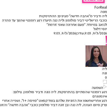
ForReal
מפה
ליה ודביר מ"אהבה חדשה" מציגים: ההתרסקות
כוכבי הריאליטי דביר סולומון וליה נגה תיעדו רגע רומנטי שהפך עד מהרה
לכואב במיוחד. "פעם אחרונה שאני זורמת"
יוסי דלאל
9/3/2026, 9:03
,עודכן
9/3/2026, 9:03
ליה
נגה
0
השמעה
רגע רומנטי שהסתיים בהתרסקות. ליה נוגה ודביר סולומון. צילום:
אינסטגרם
רגע אחרי
שחשפו את הזוגיות שלהם בפודקסאט "סויסה +1"
, ושנייה אחרי
פרק סיום העונה, ליה נגה ובן זוגה דביר סולומון כוכבי "אהבה חדשה" והזוג