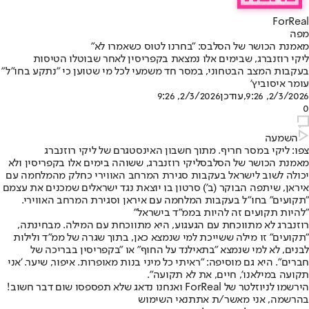
ForReal
מפה
מאמנת הכושר של הסלבס: "בחרנו לטוס כשאמרו לא"
ליקי רוזנברג, שבימים אלו נמצאת בקפריסין לאחר שבוטלו הטיסות
בעקבות המצב הבטחוני, במסר חד משמעי לכל מי שטוען כי "נתקע בחו"ל"
עומר איסוביץ'
2/3/2026, 9:26
,עודכן
2/3/2026, 9:26
0
השמעה
צפו: ליקי במסר חריף. מתוך חשבון האינסטגרם של ליקי רוזנברג
מאמנת הכושר של הסלבס
ליקי רוזנברג
, ששוהה בימים אלו בקפריסין ולא
יכולה לשוב לישראל בעקבות סגירת המרחב האווירי כחלק מהמלחמה עם
איראן, שיתפה הבוקר (ב') סרטון בו יוצאת נגד ישראלים שמכנים את עצמם
"תקועים" בחו"ל בעקבות המלחמה עם איראן וסגירת המרחב האווירי.
"להיות תקועים זה להיות בממ"ד בישראל"
רוזנברג לא מתווכחת עם הגעגוע, היא מתווכחת עם המילה. מבחינתה,
"תקועים" זו מילה ששייכת למי שנמצא כאן, בתוך שגרה של ממ"ד ולילות
לבנים, לא למי שנמצא "בתאילנד על החוף" או "בקפריסין בבריכה של
חברים". היא גם מוסיפה: "ראיתי כל מיני בנות מאופרות. איפור, שיער. 'אני
תקועה במילאנו', חיים, את לא תקועה".
הירשמו לניוזלטר של ForReal ואנחנו נדאג שלא תפספסו שום דבר חשוב!
בהרשמה, אני מאשר/ת את
תנאי השימוש