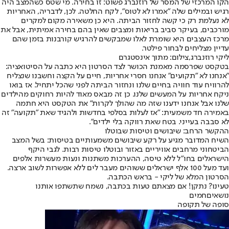
הקו המרכזי של המסר של רוזנברג פשוט: זו בחירה. מי שטס כשהמצב היה
רגיש ובמילים שלה "אמרו לא לטוס", לקח החלטה. לכן, לדבריה, האחריות
לא נעלמת רק כי קשה לחזור הביתה. היא כן משאירה מקום למקרים
מורכבים, בעיקר סביב בריאות ומצבים שאין בהם בחירה אמיתית, אבל את
מרכז העצבים היא שומרת לאלו שמבקשים להרגיש קורבנות בזמן שהם
עדיין מצליחים לבחור פילטר.
ליקי רוזנברג,צילום: מתוך אינסטגרם
בטקסט שפרסמה מאמנת הכושר לצד הסרטון היא כתבה על הסיטואציה:
"אנחנו לא "תקועים" אנחנו חסרי אחריות, חיים על הקצה וחשבנו שנצליח
להרוויח עוד חוויה בחיים שלנו ונחזור הביתה לפני שהכל יתחיל. אז בואו
ניקח אחריות על המעשים שלנו. כן זה מבאס מאוד להיות רחוקים מהילדים
שלנו אבל אנחנו ידענו שזה מה שהולך לקרות" את הטקסט היא חתמה
באמירה חד משמעית: "אז לעלות בסלפי בחדשות ולהגיד שאת "תקועה" זה
לא סבבה בעייני. בטח שאת רווקה בלי ילדים".
ההקשר הרחב: שיבושים וטיסות שבוטלו
השיח המדובר מגיע על רקע שיבושים משמעותיים בטיסות: בשל המצב
הביטחוני מרחבים אוויריים באזור ובוטלו טיסות רבות. לגבי היקף
הישראלים בחו"ל ללא טיסה, ההערכות משתנות ונעות מעשרות אלפים
ועד מעל 100 אלף ישראלים ששוהים מעבר לים ללא אפשרות לשוב ארצה.
הסרטון המלא של ליקי - בראש הכתבה.
טעינו? נתקן! אם מצאתם טעות בכתבה, נשמח שתשתפו אותנו
נושאיםחמים
סופה של תקופה