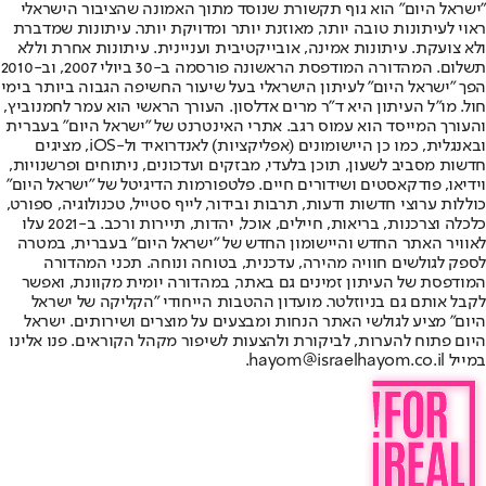
"ישראל היום" הוא גוף תקשורת שנוסד מתוך האמונה שהציבור הישראלי
ראוי לעיתונות טובה יותר, מאוזנת יותר ומדויקת יותר. עיתונות שמדברת
ולא צועקת. עיתונות אמינה, אובייקטיבית ועניינית. עיתונות אחרת וללא
תשלום. המהדורה המודפסת הראשונה פורסמה ב-30 ביולי 2007, וב-2010
הפך "ישראל היום" לעיתון הישראלי בעל שיעור החשיפה הגבוה ביותר בימי
חול. מו"ל העיתון היא ד"ר מרים אדלסון. העורך הראשי הוא עמר לחמנוביץ,
והעורך המייסד הוא עמוס רגב. אתרי האינטרנט של "ישראל היום" בעברית
ובאנגלית, כמו כן היישומונים (אפליקציות) לאנדרואיד ול-iOS, מציגים
חדשות מסביב לשעון, תוכן בלעדי, מבזקים ועדכונים, ניתוחים ופרשנויות,
וידיאו, פודקאסטים ושידורים חיים. פלטפורמות הדיגיטל של "ישראל היום"
כוללות ערוצי חדשות ודעות, תרבות ובידור, לייף סטייל, טכנולוגיה, ספורט,
כלכלה וצרכנות, בריאות, חיילים, אוכל, יהדות, תיירות ורכב. ב-2021 עלו
לאוויר האתר החדש והיישומון החדש של "ישראל היום" בעברית, במטרה
לספק לגולשים חוויה מהירה, עדכנית, בטוחה ונוחה. תכני המהדורה
המודפסת של העיתון זמינים גם באתר, במהדורה יומית מקוונת, ואפשר
לקבל אותם גם בניוזלטר. מועדון ההטבות הייחודי "הקליקה של ישראל
היום" מציע לגולשי האתר הנחות ומבצעים על מוצרים ושירותים. ישראל
היום פתוח להערות, לביקורת ולהצעות לשיפור מקהל הקוראים. פנו אלינו
במייל hayom@israelhayom.co.il.