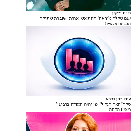
רינת נלקין
נעם טקלה מ"האח" תחת אש: אחותו שוברת שתיקה
הצביעו עכשיו!
עידו כהן גברא
סקר "האח הגדול": מי יהיה המודח ברביעי?
ריאיון הדחה