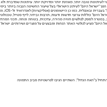
לעיתונות טובה יותר, מאוזנת יותר ומדויקת יותר. עיתונות שמדברת ולא צ
שלום. המהדורה המודפסת הראשונה פורסמה ב-30 ביולי 2007, וב-2010 הפך "ישראל היום" לעיתון הישראלי בעל שי
לחמנוביץ,
ל היום" כוללות ערוצי חדשות ודעות, תרבות ובידור, לייף סטייל, טכנולוגיה
ברית, במטרה לספק לגולשים חוויה מהירה, עדכנית, בטוחה ונוחה. תכני המה
ל היום" מציע לגולשי האתר הנחות ומבצעים על מוצרים ושירותים. ישראל 
שהתחיל ב"האח הגדול". השתיים הגיבו לפרשנויות סביב התמונה