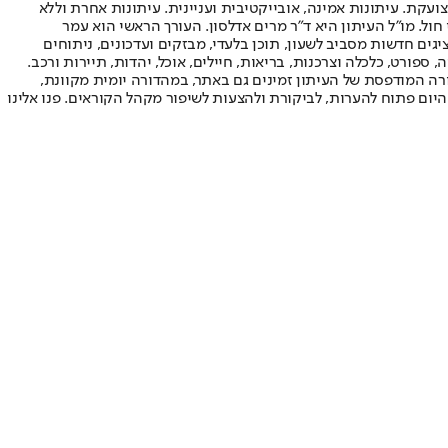
ועקת. עיתונות אמינה, אובייקטיבית ועניינית. עיתונות אחרת וללא
עור החשיפה הגבוה ביותר בימי חול. מו"ל העיתון היא ד"ר מרים אדלסון. העורך הראשי הוא עמר
 והעורך המייסד הוא עמוס רגב. אתרי האינטרנט של "ישראל היום" בעברית ובאנגלית, כמו כן היישומונים (אפליקציות) לאנדרואיד ול-iOS, מציגים חדשות מסביב לשעון, תוכן בלעדי, מבזקים ועדכונים, ניתוחים
, ספורט, כלכלה וצרכנות, בריאות, חיילים, אוכל, יהדות, תיירות ורכב.
דורה המודפסת של העיתון זמינים גם באתר, במהדורה יומית מקוונת,
היום פתוח להערות, לביקורת ולהצעות לשיפור מקהל הקוראים. פנו אלינו