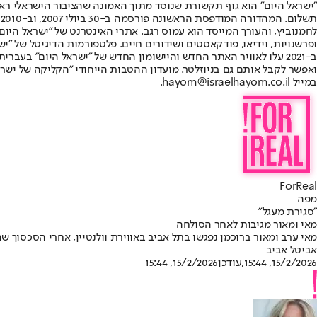
"ישראל היום" הוא גוף תקשורת שנוסד מתוך האמונה שהציבור הישראלי ראוי 
ת
ופרשנויות, וידיאו, פודקאסטים ושידורים חיים. פלטפורמות הדיגיטל של "ישרא
ב-2021 עלו לאוויר האתר החדש והיישומון החדש של "ישראל היום" בע
ואפשר לקבל אותם גם בניוזלטר. מועדון ההטבות הייחודי "הקליקה של ישרא
במייל hayom@israelhayom.co.il.
ForReal
מפה
"סגירת מעגל"
מאי ומאור מגיבות לאחר הסולחה
מאי ערב ומאור ברוכמן נפגשו בתל אביב באווירת וולנטיין, אחרי הסכסוך 
אביטל אביב
15/2/2026, 15:44
,עודכן
15/2/2026, 15:44