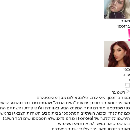
מאור
ברוכמן
מאי
ערב
0
השמעה
מאור ברוכמן, מאי ערב. צילום: צילום מסך מאינסטגרם
מאי ערב ומאור ברוכמן, יוצאות "האח הגדול" שהסתכסכו כבר מהרגע הראשון בבית, נפגשו אמש בתל אביב
כפי שפרסמנו מוקדם יותר, המפגש הגיע באווירת וולנטיין דיי, והשתיים הח
מצוינת לזה". כזכור, השתיים הסתכסכו בבית סביב השירות הצבאי ובהמשך 
הירשמו לניוזלטר של ForReal ואנחנו נדאג שלא תפספסו שום דבר חשוב!
בהרשמה, אני מאשר/ת את
תנאי השימוש
מאור ברוכמן ומאי ערב,צילום: שמור במערכת