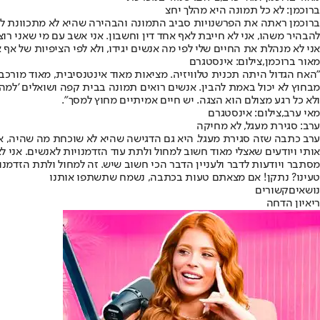
ברוכמן: לא כל תמונה היא מהלך יחצ
ברוכמן ראתה את הפרשנויות סביב התמונה והבהירה שהיא לא מתכוונת לחי
להבהיר משהו, אני לא חייבת לאף אחד דין וחשבון. אני אשב עם מי שאני רוצ
אני לא מנהלת את החיים שלי לפי מה אנשים יגידו, ולא לפי הציפיות של אף 
מאור ברוכמן,צילום: אינסטגרם
"האח הגדול היתה תכנית טלוויזיה. מציאות מאוד אינטנסיבית, מאוד מורכ
מבחוץ לא יכול באמת להבין. אנשים רואים תמונה בבית קפה ושואלים 'למה 
ולא כל רגע מצולם הוא הצגה. יש חיים אמיתיים מחוץ למסך".
מאי ערב,צילום: אינסטגרם
ערב: סגירת מעגל, לא מחיקה
ערב כתבה שזה סגירת מעגל. היא גם הדגישה שהיא לא שוכחת מה שהיה, אבל
אותי ויודעים שאצלי מאוד חשוב למחול ולתת עוד הזדמנויות לאנשים. אני ל
מסתבר ויודעות לדבר ולעניין הדבר הכי חשוב שיש. זה למחול ולתת הזדמנו
טעינו? נתקן! אם מצאתם טעות בכתבה, נשמח שתשתפו אותנו
נושאיםקשורים
ריאיון הדחה