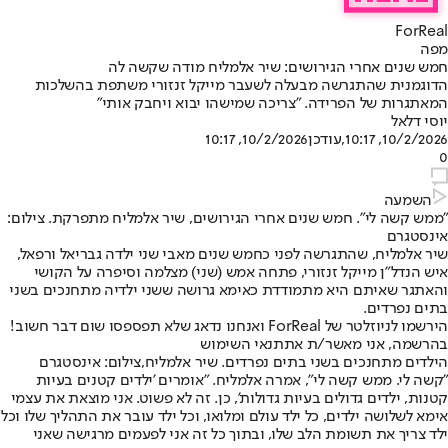
ForReal
מפה
חמש שנים אחרי הגירושים: שיר אלמליח מודה שקשה לה
הדוגמנית שהתגרשה מבעלה לשעבר מייקל זנזורי משתפת בהשלכות
המאתגרות של הפרידה. "צריכה שמישהו יבוא ויחבק אותי"
יוסי דלאל
10/2/2026, 10:17
,עודכן
10/2/2026, 10:17
0
השמעה
"ממש קשה לי". חמש שנים אחרי הגירושים, שיר אלמליח מתפרקת. צילום:
אינסטגרם
שיר אלמליח, שהתגרשה לפני כחמש שנים מאבי שני ילדה גבריאל ורפאל,
איש הנדל"ן מייקל זנזורי, פתחה אמש (שני) מצלמה וסיפרה על הקושי
והאתגר שאיתם היא מתמודדת כאימא גרושה ששני ילדיה מתחנכים בשני
בתים נפרדים.
הירשמו לניוזלטר של ForReal ואנחנו נדאג שלא תפספסו שום דבר חשוב!
בהרשמה, אני מאשר/ת את
תנאי השימוש
הילדים מתחנכים בשני בתים נפרדים. שיר אלמליח,צילום: אינסטגרם
"קשה לי. ממש קשה לי", אמרה אלמליח. "אומרים 'ילדים קטנים בעיות
קטנות, ילדים גדולים בעיות גדולות', כן. זה לא פשוט. אני מוצאת את עצמי
אימא לשלושה ילדים, כל ילד עולם ומלואו, וכל ילד עובר את התהליך שלו וכל
ילד צריך את תשומת הלב שלו, ובתוך כל זה אני לפעמים מרגישה שאני