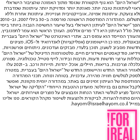
"ישראל היום" הוא גוף תקשורת שנוסד מתוך האמונה שהציבור הישראלי
ראוי לעיתונות טובה יותר, מאוזנת יותר ומדויקת יותר. עיתונות שמדברת
ולא צועקת. עיתונות אמינה, אובייקטיבית ועניינית. עיתונות אחרת וללא
תשלום. המהדורה המודפסת הראשונה פורסמה ב-30 ביולי 2007, וב-2010
הפך "ישראל היום" לעיתון הישראלי בעל שיעור החשיפה הגבוה ביותר בימי
חול. מו"ל העיתון היא ד"ר מרים אדלסון. העורך הראשי הוא עמר לחמנוביץ,
והעורך המייסד הוא עמוס רגב. אתרי האינטרנט של "ישראל היום" בעברית
ובאנגלית, כמו כן היישומונים (אפליקציות) לאנדרואיד ול-iOS, מציגים
חדשות מסביב לשעון, תוכן בלעדי, מבזקים ועדכונים, ניתוחים ופרשנויות,
וידיאו, פודקאסטים ושידורים חיים. פלטפורמות הדיגיטל של "ישראל היום"
כוללות ערוצי חדשות ודעות, תרבות ובידור, לייף סטייל, טכנולוגיה, ספורט,
כלכלה וצרכנות, בריאות, חיילים, אוכל, יהדות, תיירות ורכב. ב-2021 עלו
לאוויר האתר החדש והיישומון החדש של "ישראל היום" בעברית, במטרה
לספק לגולשים חוויה מהירה, עדכנית, בטוחה ונוחה. תכני המהדורה
המודפסת של העיתון זמינים גם באתר, במהדורה יומית מקוונת, ואפשר
לקבל אותם גם בניוזלטר. מועדון ההטבות הייחודי "הקליקה של ישראל
היום" מציע לגולשי האתר הנחות ומבצעים על מוצרים ושירותים. ישראל
היום פתוח להערות, לביקורת ולהצעות לשיפור מקהל הקוראים. פנו אלינו
במייל hayom@israelhayom.co.il.