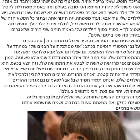
צריכה חופש, שאני צריכה אוויר, שאני צריכה שמישהו יבוא ויחבק גם אותי.
ואני משתדלת להיות האימא הכי טובה בעולם ואני באמת משתדלת להכיל
כל ילד וילד באשר הוא. אם זה טיפולים רגשיים. לא לשכוח שאני גרושה, ויש
לילדים שלי עוד אבא, ועוד משפחה, זה חינוך אחר. ובתוך כל הנושא הזה של
'אימא מאושרת שווה ילדים מאושרים', ו'תלכי אחרי הלב שלך, ותעשי מה
שטוב לך' - בסוף בסוף הילדים שלי באמת חווים שני הורים שלא גרים
ביחד, וזה שני בתים שונים".
חמש שנים אחרי הגירושים, שיר אלמליח מתפרקת| אינסטגרם
על גבי הסטורי הוסיפה בכתב: "אני מסתכלת על הבנים שלי, במיוחד על
גביראל שהוא הילד האמצעי. גם אצלי וגם אצל אבא שלו אני רואה את
ההתמודדות שלו. אני חווה יחד איתו התמודדדות שהיא לא פשוטה. המון
פעמים אני מרגישה שקשה לו לבטא את התחושה שלו, וזה יוצא בכעס. הוא
ילד שצריך המון חיבוקים והמון הבנה. במיוחד שגם אצלי וגם אצל אבא שלו
נולדה עוד אחות קטנה. ואנחנו ההורים, צריכים תמיד להבין ולהכיל את
הילדים שלנו, ואנחנו תמיד תמיד שם! אבל לפעמים גם אנחנו ההורים
צריכים מישהו שיחבק אותנו. הורות זה אחד הדברים הקשים והמאתגרים
שחוויתי. יחד עם זאת, הכי מרגשים בעולם".
אחד הדברים הקשים שחוותה. שיר אלמליח,צילום: רפי דלויה
טעינו? נתקן! אם מצאתם טעות בכתבה, נשמח שתשתפו אותנו
נושאיםחמים