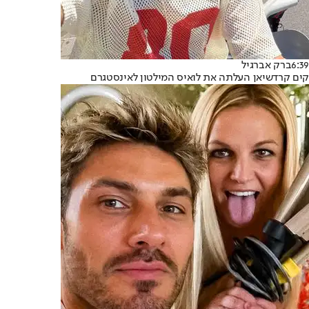
6:39
ברק אברגיל
קים קרדשיאן העלתה את לואיס המילטון לאינסטגרם