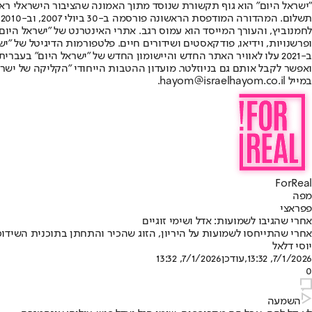
"ישראל היום" הוא גוף תקשורת שנוסד מתוך האמונה שהציבור הישראלי ראוי 
ת
ופרשנויות, וידיאו, פודקאסטים ושידורים חיים. פלטפורמות הדיגיטל של "ישרא
ב-2021 עלו לאוויר האתר החדש והיישומון החדש של "ישראל היום" בע
ואפשר לקבל אותם גם בניוזלטר. מועדון ההטבות הייחודי "הקליקה של ישרא
במייל hayom@israelhayom.co.il.
ForReal
מפה
פפראצי
אחרי שהגיבו לשמועות: אדל ושימי זוגיים
אחרי שהתייחסו לשמועות על היריון, הזוג שהכיר והתחתן בתוכנית השידוכי
יוסי דלאל
7/1/2026, 13:32
,עודכן
7/1/2026, 13:32
0
השמעה