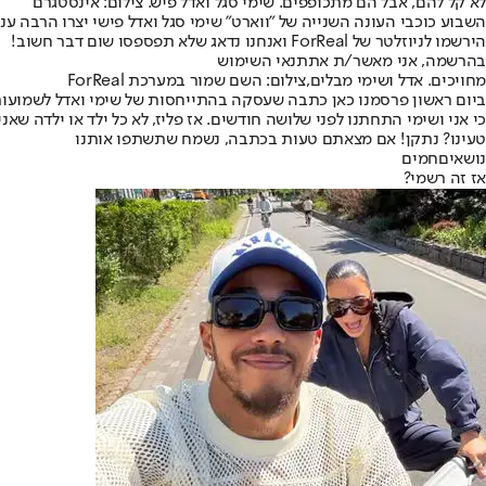
לא קל להם, אבל הם מתכופפים. שימי סגל ואדל פיש. צילום: אינסטגרם
השבוע כוכבי העונה השנייה של "ווארט" שימי סגל ואדל פישי יצרו הרבה עני
הירשמו לניוזלטר של ForReal ואנחנו נדאג שלא תפספסו שום דבר חשוב!
בהרשמה, אני מאשר/ת את
תנאי השימוש
מחויכים. אדל ושימי מבלים,צילום: השם שמור במערכת ForReal
ביום ראשון פרסמנו כאן כתבה שעסקה ב
התייחסות של שימי ואדל לשמועות 
כי אני ושימי התחתנו לפני שלושה חודשים. אז פליז, לא כל ילד או ילדה שאני
טעינו? נתקן! אם מצאתם טעות בכתבה, נשמח שתשתפו אותנו
נושאיםחמים
אז זה רשמי?