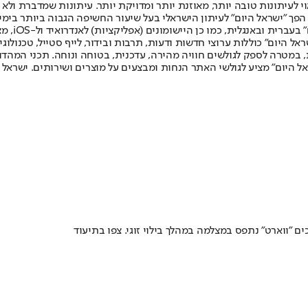
לעיתונות טובה יותר, מאוזנת יותר ומדויקת יותר. עיתונות שמדברת ולא צ
שלום. המהדורה המודפסת הראשונה פורסמה ב-30 ביולי 2007, וב-2010 הפך "ישראל היום" לעיתון הישראלי בעל שי
לחמנוביץ,
ל היום" כוללות ערוצי חדשות ודעות, תרבות ובידור, לייף סטייל, טכנולוגיה
ברית, במטרה לספק לגולשים חוויה מהירה, עדכנית, בטוחה ונוחה. תכני המה
ל היום" מציע לגולשי האתר הנחות ומבצעים על מוצרים ושירותים. ישראל 
ם "ווארט" נתפס במצלמה במהלך בילוי זוגי. צפו בתיעוד