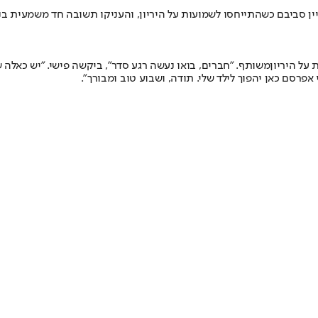
ין סביבם כשהתייחסו לשמועות על היריון, ו
העניקו תשובה חד משמעית בנ
על היריון
משותף. "חברים, בואו נעשה רגע סדר", ביקשה פישי. "יש כאלה שלא
 אפרסם כאן יהפוך לילד שלי. תודה, ושבוע טוב ומבורך".