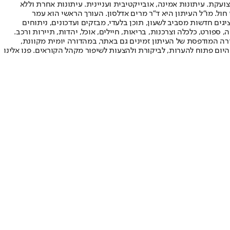
ועקת. עיתונות אמינה, אובייקטיבית ועניינית. עיתונות אחרת וללא
עור החשיפה הגבוה ביותר בימי חול. מו"ל העיתון היא ד"ר מרים אדלסון. העורך הראשי הוא עמר
 והעורך המייסד הוא עמוס רגב. אתרי האינטרנט של "ישראל היום" בעברית ובאנגלית, כמו כן היישומונים (אפליקציות) לאנדרואיד ול-iOS, מציגים חדשות מסביב לשעון, תוכן בלעדי, מבזקים ועדכונים, ניתוחים
, ספורט, כלכלה וצרכנות, בריאות, חיילים, אוכל, יהדות, תיירות ורכב.
דורה המודפסת של העיתון זמינים גם באתר, במהדורה יומית מקוונת,
היום פתוח להערות, לביקורת ולהצעות לשיפור מקהל הקוראים. פנו אלינו