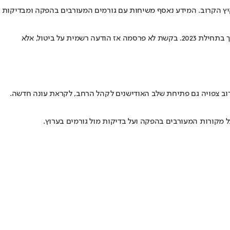
ונה לעלות לעונה חדשה כבר בקיץ הקרוב. המידע נאסף משיחות עם גורמים המעורבים בהפקה ומבדיקות
נינג׳ה ישראל עלתה לאוויר בשנת 2018 והפכה במהירות לאחד ממותגי הדגל של קשת 12. התוכנית שודרה במשך חמש עונות רצופות, עד שירדה מהמסך בתחילת 2023. בקשת לא פרסמה אז הודעה רשמית על ביטול, אלא
רוב צפויה גם פתיחת שלב האודישנים לקהל הרחב, לקראת עונה חדשה.
ל מקורות המעורבים בהפקה ועל בדיקות מול גורמים בערוץ.