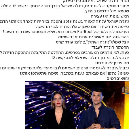
מנחי "נינג'ה ישראל". צילום: פיני סילוק
אחרי הפסק
שנעשו מול גורמים בערוץ.
חמש עונות ואז עצירה
סיימה את השידור עם סימן שאלה פתוח לגבי ההמשך.
הירשמו לניוזלטר של ForReal ואנחנו נדאג שלא תפספסו שום דבר חשוב!
בהרשמה, אני מאשר/ת את
תנאי השימוש
יובל שמלא"נינג'ה ישראל",צילום: עודד קרני
ההפקה חוזרת לעבוד
כעת, לפי גורמים המעורבים בפרטים, ההחלטה התקבלה וההפקה חוזרת לפעי
יוגב מלכה, מתוך נינג'ה ישראל,צילום: קשת 12
מה עדיין לא פורסם
נכון לשלב זה לא נמסרו פרטים רשמיים לגבי מועד עלייה מדויק או שינוי
טעינו? נתקן! אם מצאתם טעות בכתבה, נשמח שתשתפו אותנו
נושאיםחמים