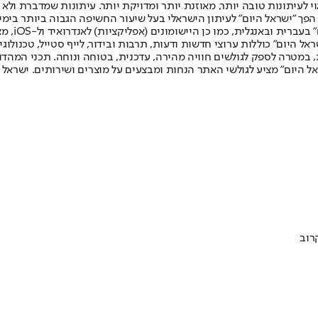
לעיתונות טובה יותר, מאוזנת יותר ומדויקת יותר. עיתונות שמדברת ולא צ
שלום. המהדורה המודפסת הראשונה פורסמה ב-30 ביולי 2007, וב-2010 הפך "ישראל היום" לעיתון הישראלי בעל שי
לחמנוביץ,
ל היום" כוללות ערוצי חדשות ודעות, תרבות ובידור, לייף סטייל, טכנולוגיה
ברית, במטרה לספק לגולשים חוויה מהירה, עדכנית, בטוחה ונוחה. תכני המה
ל היום" מציע לגולשי האתר הנחות ומבצעים על מוצרים ושירותים. ישראל 