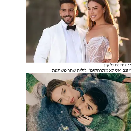
17:37
רינת נלקין
"יוגב ואני לא מתרחקים": ג'וליה שחר משתפת