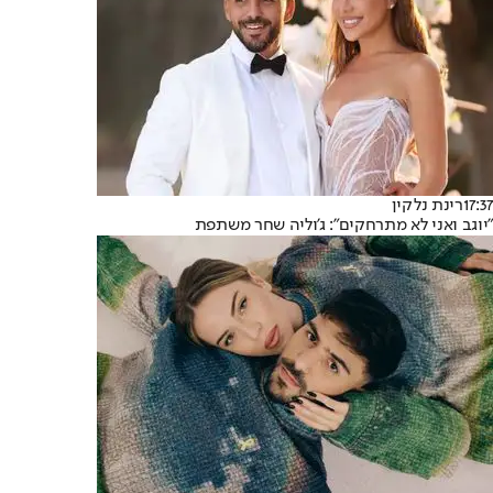
17:37
רינת נלקין
"יוגב ואני לא מתרחקים": ג'וליה שחר משתפת