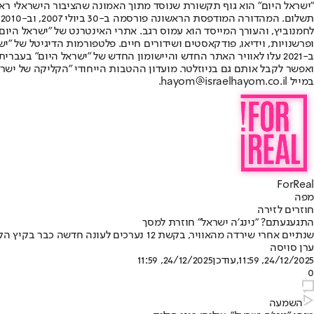
"ישראל היום" הוא גוף תקשורת שנוסד מתוך האמונה שהציבור הישראלי ראוי 
ת
ופרשנויות, וידיאו, פודקאסטים ושידורים חיים. פלטפורמות הדיגיטל של "ישרא
ב-2021 עלו לאוויר האתר החדש והיישומון החדש של "ישראל היום" בע
ואפשר לקבל אותם גם בניוזלטר. מועדון ההטבות הייחודי "הקליקה של ישרא
במייל hayom@israelhayom.co.il.
ForReal
מפה
חוזרים לזירה
התגעגעתם? "נינג׳ה ישראל" חוזרת למסך
שנתיים אחרי שירדה מהאוויר, בקשת 12 נערכים לעונה חדשה כבר בקיץ הקרוב
ערן סויסה
24/12/2025, 11:59
,עודכן
24/12/2025, 11:59
0
השמעה