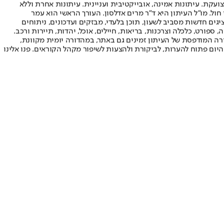
ועקת. עיתונות אמינה, אובייקטיבית ועניינית. עיתונות אחרת וללא
עור החשיפה הגבוה ביותר בימי חול. מו"ל העיתון היא ד"ר מרים אדלסון. העורך הראשי הוא עמר
 והעורך המייסד הוא עמוס רגב. אתרי האינטרנט של "ישראל היום" בעברית ובאנגלית, כמו כן היישומונים (אפליקציות) לאנדרואיד ול-iOS, מציגים חדשות מסביב לשעון, תוכן בלעדי, מבזקים ועדכונים, ניתוחים
, ספורט, כלכלה וצרכנות, בריאות, חיילים, אוכל, יהדות, תיירות ורכב.
דורה המודפסת של העיתון זמינים גם באתר, במהדורה יומית מקוונת,
היום פתוח להערות, לביקורת ולהצעות לשיפור מקהל הקוראים. פנו אלינו