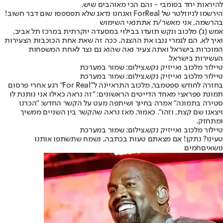
להיראות יחד בפומבי - והם הכי מאוהבים שיש.
הירשמו לניוזלטר של ForReal ואנחנו נדאג שלא תפספסו שום דבר חשוב!
בהרשמה, אני מאשר/ת את
תנאי השימוש
אמש (ג') מלכוב ונקש תועדו בבילוי במסעדה יוקרתית במרכז תל אביב,
ואיך לא, הם לגמרי גנבו את ההצגה. ככה זה שאת אחת הכוכבות הצעירות
המוכרות בישראל ואתה צעיר נאה שהוא גם נצר לאחת המשפחות
העשירות בישראל.
טיילור מלכוב ואייזיק נקש,צילום: שמור במערכת
טיילור מלכוב ואייזיק נקש,צילום: שמור במערכת
בחזרה לחודש ספטמבר, מלכוב התראיינה ל"For Real" רגע אחרי פרסום
תמונת פפראצי מאחד הדייטים הראשונים: "זה נראה כאילו אני נותנת לו
סטירה בתמונה" אמרה בחיוך ושיתפה מעט על הקשר החדש: "הכרנו
ויצאנו שם קצת, וזהו". כאמור, מאז נראה שהקשר בין השניים ממשיך
ומתחזק.
טיילור מלכוב ואייזיק נקש,צילום: שמור במערכת
טעינו? נתקן! אם מצאתם טעות בכתבה, נשמח שתשתפו אותנו
נושאיםחמים