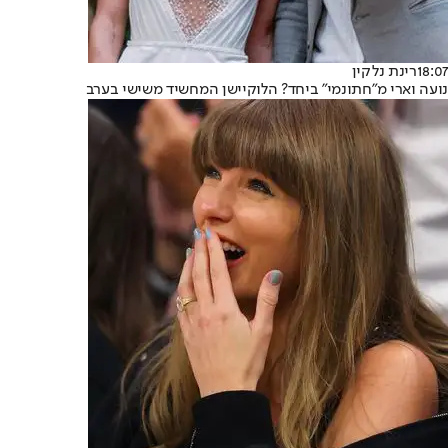
18:07
רינת נלקין
נועה וארי מ"חתונמי" ביחד? הלוקיישן המחשיד משישי בערב