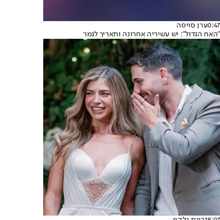
0:47
ערן סויסה
"האח הגדול": יש עשיריה אחרונה ותאריך לגמר