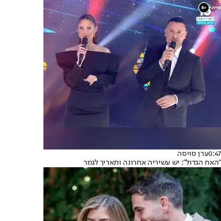
0:47
ערן סויסה
"האח הגדול": יש עשיריה אחרונה ותאריך לגמר