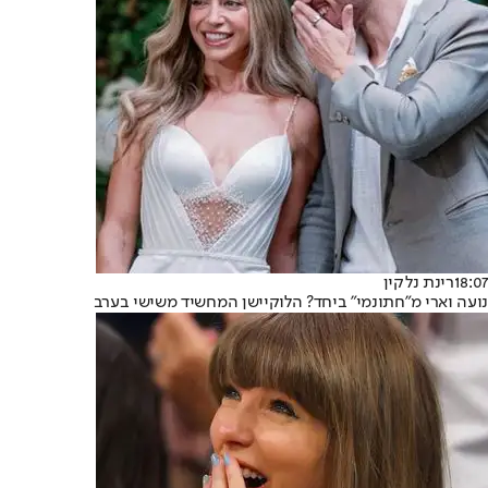
18:07
רינת נלקין
נועה וארי מ"חתונמי" ביחד? הלוקיישן המחשיד משישי בערב