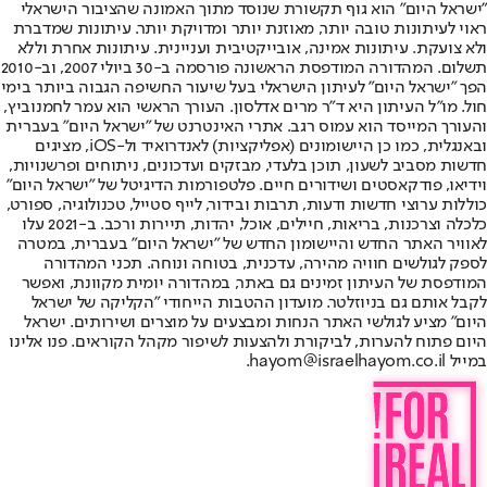
"ישראל היום" הוא גוף תקשורת שנוסד מתוך האמונה שהציבור הישראלי
ראוי לעיתונות טובה יותר, מאוזנת יותר ומדויקת יותר. עיתונות שמדברת
ולא צועקת. עיתונות אמינה, אובייקטיבית ועניינית. עיתונות אחרת וללא
תשלום. המהדורה המודפסת הראשונה פורסמה ב-30 ביולי 2007, וב-2010
הפך "ישראל היום" לעיתון הישראלי בעל שיעור החשיפה הגבוה ביותר בימי
חול. מו"ל העיתון היא ד"ר מרים אדלסון. העורך הראשי הוא עמר לחמנוביץ,
והעורך המייסד הוא עמוס רגב. אתרי האינטרנט של "ישראל היום" בעברית
ובאנגלית, כמו כן היישומונים (אפליקציות) לאנדרואיד ול-iOS, מציגים
חדשות מסביב לשעון, תוכן בלעדי, מבזקים ועדכונים, ניתוחים ופרשנויות,
וידיאו, פודקאסטים ושידורים חיים. פלטפורמות הדיגיטל של "ישראל היום"
כוללות ערוצי חדשות ודעות, תרבות ובידור, לייף סטייל, טכנולוגיה, ספורט,
כלכלה וצרכנות, בריאות, חיילים, אוכל, יהדות, תיירות ורכב. ב-2021 עלו
לאוויר האתר החדש והיישומון החדש של "ישראל היום" בעברית, במטרה
לספק לגולשים חוויה מהירה, עדכנית, בטוחה ונוחה. תכני המהדורה
המודפסת של העיתון זמינים גם באתר, במהדורה יומית מקוונת, ואפשר
לקבל אותם גם בניוזלטר. מועדון ההטבות הייחודי "הקליקה של ישראל
היום" מציע לגולשי האתר הנחות ומבצעים על מוצרים ושירותים. ישראל
היום פתוח להערות, לביקורת ולהצעות לשיפור מקהל הקוראים. פנו אלינו
במייל hayom@israelhayom.co.il.