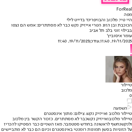
ForReal
מפה
היי טיי: מלכוב והבויפרינד בדייט לילי
הכוכבת ובן הזוג הטרי אייזיק נקש כבר לא מסתתרים: אמש הם נצפו
בבילוי זוגי בלב תל אביב
עומר איסוביץ'
19/11/2025, 11:40
,עודכן
19/11/2025, 11:40
טיילור
מלכוב
0
השמעה
טיילור מלכוב ואייזיק נקש. צילום: מתוך אינסטגרם
טיילור מלכוב
ו
אייזיק נקש
כבר לא מסתתרים. כזכור הקשר בין מלכוב
ולנקש
נחשף לראשונה בחודש ספטמבר
, מאז השניים כבר הספיקו להכריז
על הזוגיות בסשן תמונות רומנטי באינסטגרם וכיום הם כבר לא מתביישים