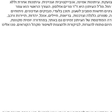
ועקת. עיתונות אמינה, אובייקטיבית ועניינית. עיתונות אחרת וללא
עור החשיפה הגבוה ביותר בימי חול. מו"ל העיתון היא ד"ר מרים אדלסון. העורך הראשי הוא עמר
 והעורך המייסד הוא עמוס רגב. אתרי האינטרנט של "ישראל היום" בעברית ובאנגלית, כמו כן היישומונים (אפליקציות) לאנדרואיד ול-iOS, מציגים חדשות מסביב לשעון, תוכן בלעדי, מבזקים ועדכונים, ניתוחים
, ספורט, כלכלה וצרכנות, בריאות, חיילים, אוכל, יהדות, תיירות ורכב.
דורה המודפסת של העיתון זמינים גם באתר, במהדורה יומית מקוונת,
היום פתוח להערות, לביקורת ולהצעות לשיפור מקהל הקוראים. פנו אלינו