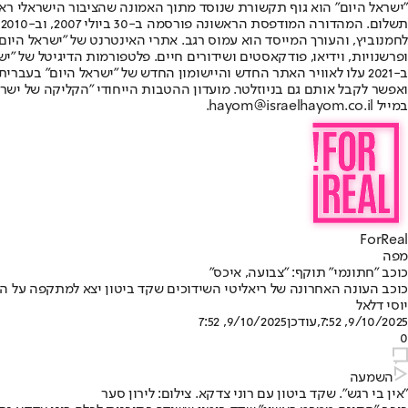
"ישראל היום" הוא גוף תקשורת שנוסד מתוך האמונה שהציבור הישראלי ראוי 
ת
ופרשנויות, וידיאו, פודקאסטים ושידורים חיים. פלטפורמות הדיגיטל של "ישרא
ב-2021 עלו לאוויר האתר החדש והיישומון החדש של "ישראל היום" בע
ואפשר לקבל אותם גם בניוזלטר. מועדון ההטבות הייחודי "הקליקה של ישרא
במייל hayom@israelhayom.co.il.
ForReal
מפה
כוכב "חתונמי" תוקף: "צבועה, איכס"
כוכב העונה האחרונה של ריאליטי השידוכים שקד ביטון יצא למתקפה על הז
יוסי דלאל
9/10/2025, 7:52
,עודכן
9/10/2025, 7:52
0
השמעה
"אין בי רגש". שקד ביטון עם רוני צדקא. צילום: לירון סער