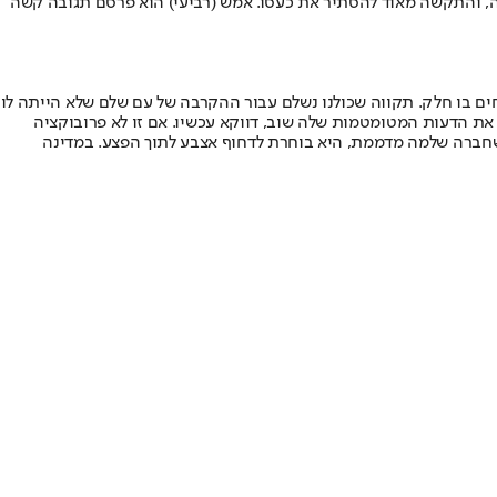
ה, והתקשה מאוד להסתיר את כעסו. אמש (רביעי) הוא פרסם תגובה קשה
ול שכתבה: "732 ימים של מה לכל הרוחות אנחנו עדים לו ולוקחים בו חלק. תקווה שכולנו נשלם עבור ההקרבה של עם שלם שלא הייתה לו
ת הדעות המטומטמות שלה שוב, דווקא עכשיו. אם זו לא פרובוקציה
. כשחברה שלמה מדממת, היא בוחרת לדחוף אצבע לתוך הפצע. במדינה