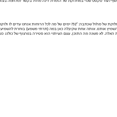
נחשף לעוד טקסט שנוי במחלוקת של הזמרת לינה מח'ול בקשר למלחמה בעז
"צבועה, איכס", כתב ביטון על רקע כתבה שפרסמה את דבריה השנוים במחלוקת של מח'
השמיץ אותנו. אותה אחת שקיבלה כאן במה (תרתי משמע) בוחרת להשמיע א
רות האלה. לא משנה מה התוכן, עצם העיתוי הוא סטירה בפרצוף של כולנו