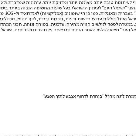
לעיתונות טובה יותר, מאוזנת יותר ומדויקת יותר. עיתונות שמדברת ולא צ
שלום. המהדורה המודפסת הראשונה פורסמה ב-30 ביולי 2007, וב-2010 הפך "ישראל היום" לעיתון הישראלי בעל שי
לחמנוביץ,
ל היום" כוללות ערוצי חדשות ודעות, תרבות ובידור, לייף סטייל, טכנולוגיה
ברית, במטרה לספק לגולשים חוויה מהירה, עדכנית, בטוחה ונוחה. תכני המה
ל היום" מציע לגולשי האתר הנחות ומבצעים על מוצרים ושירותים. ישראל 
מרת לינה מחו'ל. "בוחרת לדחוף אצבע לתוך הפצע"