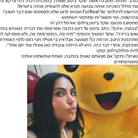
כוכב "חתונה ממבט ראשון" שקד ביטון ששודך בתוכנית לכלה רוני צדקא 
נגד מח'ול כשכינה אותה צבועה וקרא שלא להעסיק אותה בישראל.
הירשמו לניוזלטר של ForReal ואנחנו נדאג שלא תפספסו שום דבר חשוב!
בהרשמה, אני מאשר/ת את
תנאי השימוש
מתפוצץ מכעס. שקד ביטון,צילום: אורטל דהן זיו
שום ברירה". שקד המשיך והוסיף: "חיה פה, התפרסמה פה, ולא מפסיקה ל
מתוכננת היטב, אז מה כן? מצטער, אבל אין בי אפילו חצי רגש כלפי האמי
מתוקנת, אחרי דבר כזה, היא לא הייתה עובדת כאן אפילו עוד יום אחד".
לינה מח'ול,צילום: קוקו
טעינו? נתקן! אם מצאתם טעות בכתבה, נשמח שתשתפו אותנו
נושאיםחמים