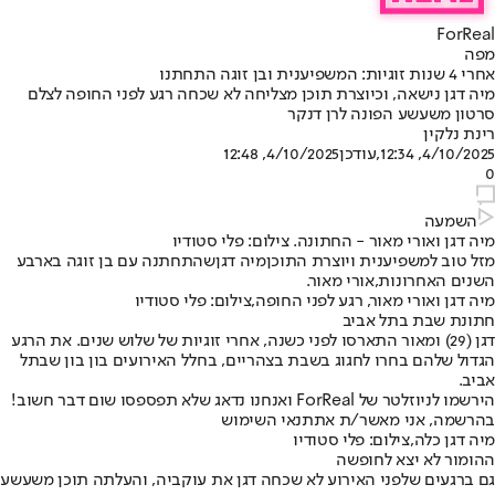
ForReal
מפה
אחרי 4 שנות זוגיות: המשפיענית ובן זוגה התחתנו
מיה דגן נישאה, וכיוצרת תוכן מצליחה לא שכחה רגע לפני החופה לצלם
סרטון משעשע הפונה לרן דנקר
רינת נלקין
4/10/2025, 12:34
,עודכן
4/10/2025, 12:48
0
השמעה
מיה דגן ואורי מאור - החתונה. צילום: פלי סטודיו
מזל טוב למשפיענית ויוצרת התוכן
מיה דגן
שהתחתנה עם בן זוגה בארבע
השנים האחרונות,
אורי מאור
.
מיה דגן ואורי מאור, רגע לפני החופה,צילום: פלי סטודיו
חתונת שבת בתל אביב
דגן (29) ומאור התארסו לפני כשנה, אחרי זוגיות של שלוש שנים. את הרגע
הגדול שלהם בחרו לחגוג בשבת בצהריים, בחלל האירועים בון בון שבתל
אביב.
הירשמו לניוזלטר של ForReal ואנחנו נדאג שלא תפספסו שום דבר חשוב!
בהרשמה, אני מאשר/ת את
תנאי השימוש
מיה דגן כלה,צילום: פלי סטודיו
ההומור לא יצא לחופשה
גם ברגעים שלפני האירוע לא שכחה דגן את עוקביה, והעלתה תוכן משעשע