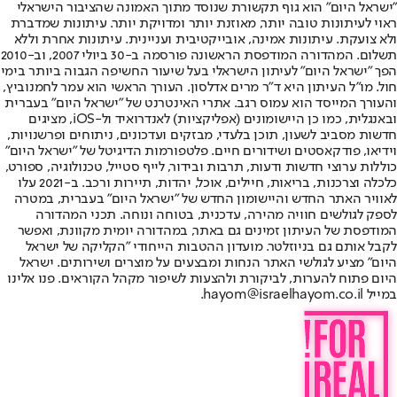
"ישראל היום" הוא גוף תקשורת שנוסד מתוך האמונה שהציבור הישראלי
ראוי לעיתונות טובה יותר, מאוזנת יותר ומדויקת יותר. עיתונות שמדברת
ולא צועקת. עיתונות אמינה, אובייקטיבית ועניינית. עיתונות אחרת וללא
תשלום. המהדורה המודפסת הראשונה פורסמה ב-30 ביולי 2007, וב-2010
הפך "ישראל היום" לעיתון הישראלי בעל שיעור החשיפה הגבוה ביותר בימי
חול. מו"ל העיתון היא ד"ר מרים אדלסון. העורך הראשי הוא עמר לחמנוביץ,
והעורך המייסד הוא עמוס רגב. אתרי האינטרנט של "ישראל היום" בעברית
ובאנגלית, כמו כן היישומונים (אפליקציות) לאנדרואיד ול-iOS, מציגים
חדשות מסביב לשעון, תוכן בלעדי, מבזקים ועדכונים, ניתוחים ופרשנויות,
וידיאו, פודקאסטים ושידורים חיים. פלטפורמות הדיגיטל של "ישראל היום"
כוללות ערוצי חדשות ודעות, תרבות ובידור, לייף סטייל, טכנולוגיה, ספורט,
כלכלה וצרכנות, בריאות, חיילים, אוכל, יהדות, תיירות ורכב. ב-2021 עלו
לאוויר האתר החדש והיישומון החדש של "ישראל היום" בעברית, במטרה
לספק לגולשים חוויה מהירה, עדכנית, בטוחה ונוחה. תכני המהדורה
המודפסת של העיתון זמינים גם באתר, במהדורה יומית מקוונת, ואפשר
לקבל אותם גם בניוזלטר. מועדון ההטבות הייחודי "הקליקה של ישראל
היום" מציע לגולשי האתר הנחות ומבצעים על מוצרים ושירותים. ישראל
היום פתוח להערות, לביקורת ולהצעות לשיפור מקהל הקוראים. פנו אלינו
במייל hayom@israelhayom.co.il.