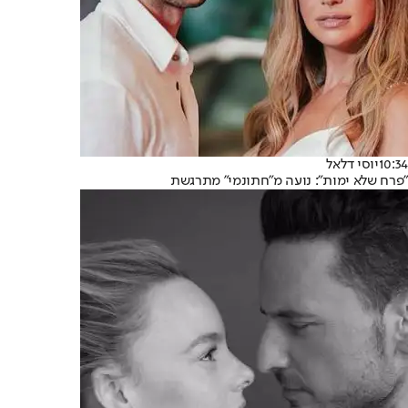
10:34
יוסי דלאל
"פרח שלא ימות": נועה מ"חתונמי" מתרגשת