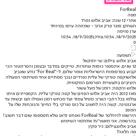
ForReal
מפה
אחרי 12 שנה: אביב אלוש נפרד
השחקן סוגר פרק ארוך - שמזוהה עימו במיוחד
ערן סויסה
18/9/2025, 10:54
,עודכן
18/9/2025, 10:54
0
השמעה
אביב אלוש. צילום: שי יחזקאל
12 שנים, אינספור כוסות שחורות, טייקים במדבר ובצפון והפרזנטור הכי
קבוע בפרסומות הישראליות אומר שלום. ל-"For Real" נודע ש
אביב
אלוש
וקפה טורקי של עלית נפרדים ובכך מסתיים אחד משיתופי הפעולה
היציבים בתעשיית הפרסום המקומית.
אלוש והקפה: רומן של מעל עשור
מאז 2012 היה אביב אלוש הפנים של קפה טורקי עלית. הקמפיינים איתו
צולמו בכל רחבי הארץ: מנחל עמוד ועד מכתש רמון ואפילו חצו יבשות עד
ארגנטינה. קשה היה לחשוב על כוס טורקי בלי החיוך והנוכחות שלו על
המסך.
הירשמו לניוזלטר של ForReal ואנחנו נדאג שלא תפספסו שום דבר חשוב!
בהרשמה, אני מאשר/ת את
תנאי השימוש
אביב אלוש,צילום: ניר פקין
מה הלאה?