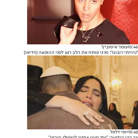
10:46
עומר איסוביץ'
"נהייתי רובוט": מרגי פותח את הלב רגע לפני ההופעה (וידיאו)
10:42
יוסי דלאל
בר כהן הודיעה: "עוד מעט אחזור לטיפולי היריון"