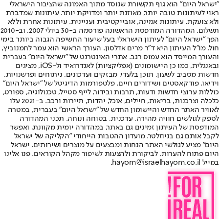
"ישראל היום" הוא גוף תקשורת שנוסד מתוך האמונה שהציבור הישראלי
ראוי לעיתונות טובה יותר, מאוזנת יותר ומדויקת יותר. עיתונות שמדברת
ולא צועקת. עיתונות אמינה, אובייקטיבית ועניינית. עיתונות אחרת וללא
תשלום. המהדורה המודפסת הראשונה פורסמה ב-30 ביולי 2007, וב-2010
הפך "ישראל היום" לעיתון הישראלי בעל שיעור החשיפה הגבוה ביותר בימי
חול. מו"ל העיתון היא ד"ר מרים אדלסון. העורך הראשי הוא עמר לחמנוביץ,
והעורך המייסד הוא עמוס רגב. אתרי האינטרנט של "ישראל היום" בעברית
ובאנגלית, כמו כן היישומונים (אפליקציות) לאנדרואיד ול-iOS, מציגים
חדשות מסביב לשעון, תוכן בלעדי, מבזקים ועדכונים, ניתוחים ופרשנויות,
וידיאו, פודקאסטים ושידורים חיים. פלטפורמות הדיגיטל של "ישראל היום"
כוללות ערוצי חדשות ודעות, תרבות ובידור, לייף סטייל, טכנולוגיה, ספורט,
כלכלה וצרכנות, בריאות, חיילים, אוכל, יהדות, תיירות ורכב. ב-2021 עלו
לאוויר האתר החדש והיישומון החדש של "ישראל היום" בעברית, במטרה
לספק לגולשים חוויה מהירה, עדכנית, בטוחה ונוחה. תכני המהדורה
המודפסת של העיתון זמינים גם באתר, במהדורה יומית מקוונת, ואפשר
לקבל אותם גם בניוזלטר. מועדון ההטבות הייחודי "הקליקה של ישראל
היום" מציע לגולשי האתר הנחות ומבצעים על מוצרים ושירותים. ישראל
היום פתוח להערות, לביקורת ולהצעות לשיפור מקהל הקוראים. פנו אלינו
במייל hayom@israelhayom.co.il.