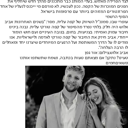
לצד הפרידה מאלוש, בעלי המותג כבר מתכננים מהלך חדש שיחליף את
הפנים המוכרות של הקפה. נכון לעכשיו, לא פורסם מי ייכנס לנעליו של אחד
הפרזנטורים המזוהים ביותר עם פרסומות בישראל.
הסוף הרשמי
עופרי שבו, סמנכ"ל השיווק של קפה עלית, מסר: "בשנים האחרונות אביב
אלוש היה חלק בלתי נפרד מהסיפור של קפה טורקי עלית. נבנה בינינו
חיבור עמוק ואמיתי. בצניעות, בחום, בגובה העיניים ועם חוש הומור
ייחודי, אביב חיזק את החיבור של קפה טורקי לאדמה ולישראליות. אנו
מודים לו על הדרך המשותפת ועל הרגעים המיוחדים שיצרנו יחד ומאחלים
לו הרבה הצלחה".
אביב אלוש,צילום: אור גפן
טעינו? נתקן! אם מצאתם טעות בכתבה, נשמח שתשתפו אותנו
נושאיםחמים