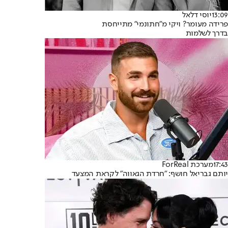
13:09
יוסי דלאל
פרידה מעומר? ויקי מ"חתונמי" מתייחסת
בדרך לשלמות
17:43
מערכת ForReal
יותם גבריאל חושף: "חרדת הגאווה" לקראת המצעד