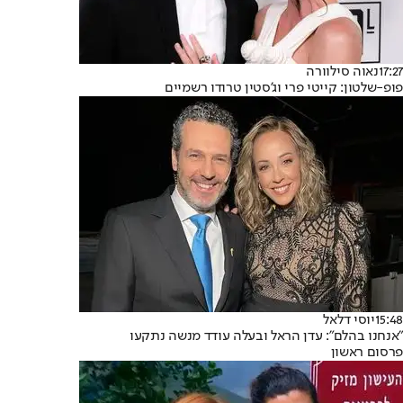
17:27
נאוה סילוורה
פופ-שלטון: קייטי פרי וג'סטין טרודו רשמיים
15:48
יוסי דלאל
"אנחנו בהלם": עדן הראל ובעלה עודד מנשה נתקעו
פרסום ראשון