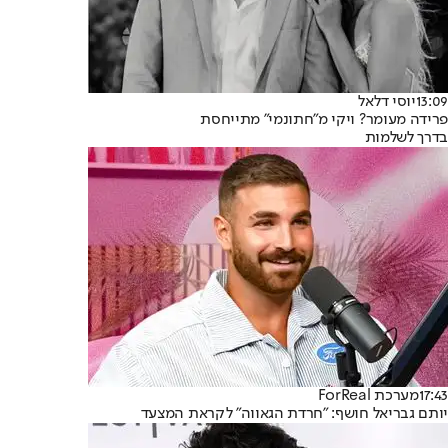
13:09
יוסי דלאל
פרידה מעומר? ויקי מ"חתונמי" מתייחסת
בדרך לשלמות
17:43
מערכת ForReal
יותם גבריאל חושף: "חרדת הגאווה" לקראת המצעד