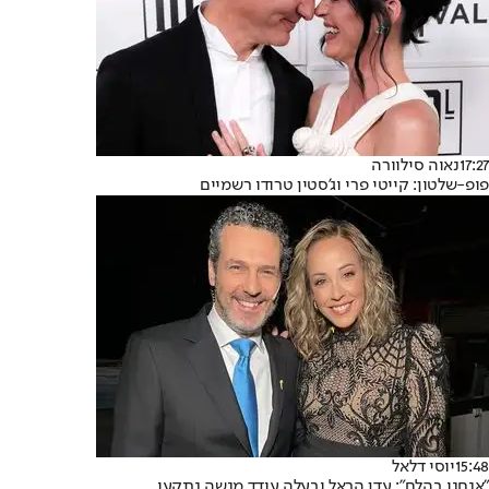
17:27
נאוה סילוורה
פופ-שלטון: קייטי פרי וג'סטין טרודו רשמיים
15:48
יוסי דלאל
"אנחנו בהלם": עדן הראל ובעלה עודד מנשה נתקעו