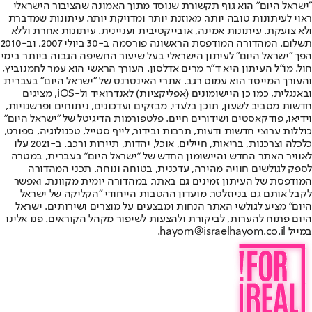
"ישראל היום" הוא גוף תקשורת שנוסד מתוך האמונה שהציבור הישראלי
ראוי לעיתונות טובה יותר, מאוזנת יותר ומדויקת יותר. עיתונות שמדברת
ולא צועקת. עיתונות אמינה, אובייקטיבית ועניינית. עיתונות אחרת וללא
תשלום. המהדורה המודפסת הראשונה פורסמה ב-30 ביולי 2007, וב-2010
הפך "ישראל היום" לעיתון הישראלי בעל שיעור החשיפה הגבוה ביותר בימי
חול. מו"ל העיתון היא ד"ר מרים אדלסון. העורך הראשי הוא עמר לחמנוביץ,
והעורך המייסד הוא עמוס רגב. אתרי האינטרנט של "ישראל היום" בעברית
ובאנגלית, כמו כן היישומונים (אפליקציות) לאנדרואיד ול-iOS, מציגים
חדשות מסביב לשעון, תוכן בלעדי, מבזקים ועדכונים, ניתוחים ופרשנויות,
וידיאו, פודקאסטים ושידורים חיים. פלטפורמות הדיגיטל של "ישראל היום"
כוללות ערוצי חדשות ודעות, תרבות ובידור, לייף סטייל, טכנולוגיה, ספורט,
כלכלה וצרכנות, בריאות, חיילים, אוכל, יהדות, תיירות ורכב. ב-2021 עלו
לאוויר האתר החדש והיישומון החדש של "ישראל היום" בעברית, במטרה
לספק לגולשים חוויה מהירה, עדכנית, בטוחה ונוחה. תכני המהדורה
המודפסת של העיתון זמינים גם באתר, במהדורה יומית מקוונת, ואפשר
לקבל אותם גם בניוזלטר. מועדון ההטבות הייחודי "הקליקה של ישראל
היום" מציע לגולשי האתר הנחות ומבצעים על מוצרים ושירותים. ישראל
היום פתוח להערות, לביקורת ולהצעות לשיפור מקהל הקוראים. פנו אלינו
במייל hayom@israelhayom.co.il.