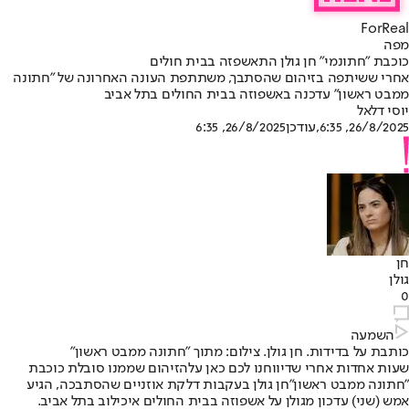
ForReal
מפה
כוכבת "חתונמי" חן גולן התאשפזה בבית חולים
אחרי ששיתפה בזיהום שהסתבך, משתתפת העונה האחרונה של "חתונה
ממבט ראשון" עדכנה באשפוזה בבית החולים בתל אביב
יוסי דלאל
26/8/2025, 6:35
,עודכן
26/8/2025, 6:35
חן
גולן
0
השמעה
כותבת על בדידות. חן גולן. צילום: מתוך "חתונה ממבט ראשון"
שעות אחדות אחרי שדיווחנו לכם כאן על
הזיהום שממנו סובלת כוכבת
"חתונה ממבט ראשון"
חן גולן בעקבות דלקת אוזניים שהסתבכה, הגיע
אמש (שני) עדכון מגולן על אשפוזה בבית החולים איכילוב בתל אביב.