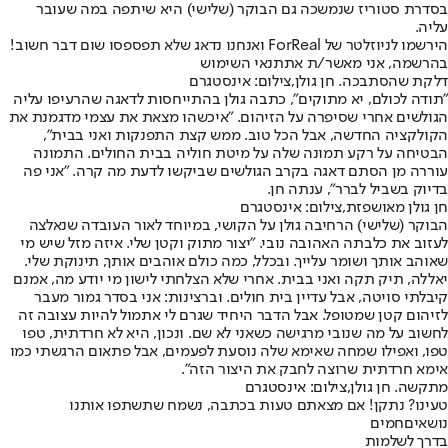
בסדרת סטוריז שנמשכה גם הבוקר (שלישי) היא שיתפה במה שעובר
עליה.
הירשמו לניוזלטר של ForReal ואנחנו נדאג שלא תפספסו שום דבר חשוב!
בהרשמה, אני מאשר/ת את
תנאי השימוש
דלקת שהסתבכה. חן גולן,צילום: אינסטגרם
"תודה לכולם, יא מתוקים", כתבה גולן בהתייחסות לדאגה שהרעיפו עליה
הגולשים אחרי שסיפרה על הזיהום. "איכשהו מצאת את עצמי מדגמנת את
הקולקציה החדשה, אבל הכל טוב. ממש קצת התפנקות ואני בבית",
הבטיחה על רקע תמונה שלה על מיטת חוליה בבית החולים. התמונה
עוררה מן הסתם דאגה בקרב הגולשים שביקשו לדעת מה קרה. "אני פה
בדיוק בשביל לברר", ענתה חן.
חן גולן מאושפזת,צילום: אינסטגרם
הבוקר (שלישי) הרחיבה גולן על הקושי, במיוחד לאור העובדה שנאלצה
לעזוב את כלבתה האהובה נובי. "יצור מתוק וקטן שלי. איזה מזל שיש מי
שאוהב אותך ושומר עלייך. ובכלל, כמה כולם אוהבים אותך, תינוקת שלי.
יאללה, תיק תקה ואני בבית. אחרי שלא הצלחתי לישון מי יודע מה, אמנם
קיבלתי סויטה, אבל עדיין בית חולים. וברצינות: אני בסדר גמור מעבר
לזיהום קטן שמטופל. אבל הדבר היחיד שגרם לי אתמול להיות עצובה זה
לחשוב על מה שנובי מרגישה כשאני לא שם. ונכון, היא לא חרדתית, טפו
טפו, ואפילו שמחה שאימא שלה נוסעת לפעמים, אבל פתאום הרגשתי כמו
אימא חרדתית שרוצה לחבק את היצור הזה".
מתקשה. חן גולן,צילום: אינסטגרם
טעינו? נתקן! אם מצאתם טעות בכתבה, נשמח שתשתפו אותנו
נושאיםחמים
בדרך לשלמות