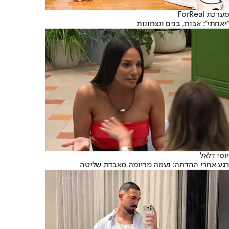
מערכת ForReal
"יאחתי": אבות, בנים ונצחונות
יוסי דלאל
רגע אחרי ההדחה: נעמה מריומה מאבדת שליטה