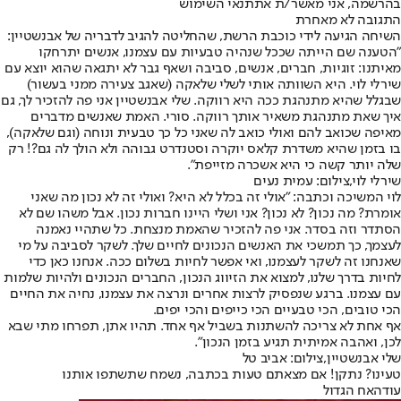
בהרשמה, אני מאשר/ת את
תנאי השימוש
התגובה לא מאחרת
השיחה הגיעה לידי כוכבת הרשת, שהחליטה להגיב לדבריה של אבנשטיין:
"הטענה שם הייתה שככל שנהיה טבעיות עם עצמנו, אנשים יתרחקו
מאיתנו: זוגיות, חברים, אנשים, סביבה ושאף גבר לא יתגאה שהוא יוצא עם
שירלי לוי. היא השוותה אותי לשלי שלאקה (שאגב צעירה ממני בעשור)
שבגלל שהיא מתנהגת ככה היא רווקה. שלי אבנשטיין אני פה להזכיר לך, גם
איך שאת מתנהגת משאיר אותך רווקה. סורי. האמת שאנשים מדברים
מאיפה שכואב להם ואולי כואב לה שאני כל כך טבעית ונוחה (וגם שלאקה),
בו בזמן שהיא משדרת קלאס יוקרה וסטנדרט גבוהה ולא הולך לה גם?! רק
שלה יותר קשה כי היא אשכרה מזייפת".
שירלי לוי,צילום: עמית נעים
לוי המשיכה וכתבה: "אולי זה בכלל לא היא? ואולי זה לא נכון מה שאני
אומרת? מה נכון? לא נכון? אני ושלי היינו חברות נכון. אבל משהו שם לא
הסתדר וזה בסדר. אני פה להזכיר שהאמת מנצחת. כל שתהיי נאמנה
לעצמך, כך תמשכי את האנשים הנכונים לחיים שלך. לשקר לסביבה על מי
שאנחנו זה לשקר לעצמנו, ואי אפשר לחיות בשלום ככה. אנחנו כאן כדי
לחיות בדרך שלנו, למצוא את הזיווג הנכון, החברים הנכונים ולהיות שלמות
עם עצמנו. ברגע שנפסיק לרצות אחרים ונרצה את עצמנו, נחיה את החיים
הכי טובים, הכי טבעיים הכי כייפים והכי יפים.
אף אחת לא צריכה להשתנות בשביל אף אחד. תהיו אתן, תפרחו מתי שבא
לכן, ואהבה אמיתית תגיע בזמן הנכון".
שלי אבנשטיין,צילום: אביב טל
טעינו? נתקן! אם מצאתם טעות בכתבה, נשמח שתשתפו אותנו
עודהאח הגדול