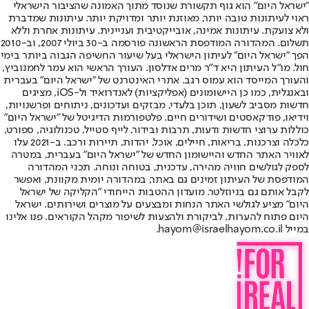
"ישראל היום" הוא גוף תקשורת שנוסד מתוך האמונה שהציבור הישראלי
ראוי לעיתונות טובה יותר, מאוזנת יותר ומדויקת יותר. עיתונות שמדברת
ולא צועקת. עיתונות אמינה, אובייקטיבית ועניינית. עיתונות אחרת וללא
תשלום. המהדורה המודפסת הראשונה פורסמה ב-30 ביולי 2007, וב-2010
הפך "ישראל היום" לעיתון הישראלי בעל שיעור החשיפה הגבוה ביותר בימי
חול. מו"ל העיתון היא ד"ר מרים אדלסון. העורך הראשי הוא עמר לחמנוביץ,
והעורך המייסד הוא עמוס רגב. אתרי האינטרנט של "ישראל היום" בעברית
ובאנגלית, כמו כן היישומונים (אפליקציות) לאנדרואיד ול-iOS, מציגים
חדשות מסביב לשעון, תוכן בלעדי, מבזקים ועדכונים, ניתוחים ופרשנויות,
וידיאו, פודקאסטים ושידורים חיים. פלטפורמות הדיגיטל של "ישראל היום"
כוללות ערוצי חדשות ודעות, תרבות ובידור, לייף סטייל, טכנולוגיה, ספורט,
כלכלה וצרכנות, בריאות, חיילים, אוכל, יהדות, תיירות ורכב. ב-2021 עלו
לאוויר האתר החדש והיישומון החדש של "ישראל היום" בעברית, במטרה
לספק לגולשים חוויה מהירה, עדכנית, בטוחה ונוחה. תכני המהדורה
המודפסת של העיתון זמינים גם באתר, במהדורה יומית מקוונת, ואפשר
לקבל אותם גם בניוזלטר. מועדון ההטבות הייחודי "הקליקה של ישראל
היום" מציע לגולשי האתר הנחות ומבצעים על מוצרים ושירותים. ישראל
היום פתוח להערות, לביקורת ולהצעות לשיפור מקהל הקוראים. פנו אלינו
במייל hayom@israelhayom.co.il.