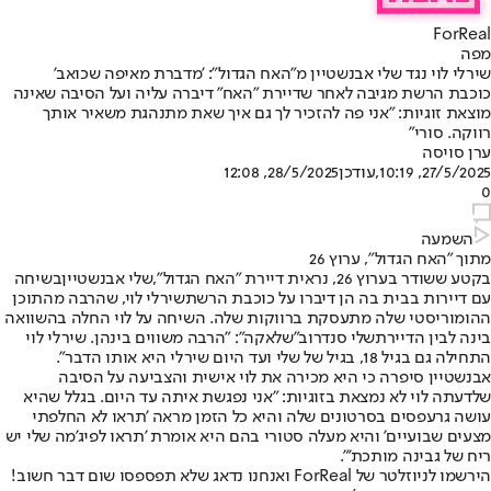
ForReal
מפה
שירלי לוי נגד שלי אבנשטיין מ"האח הגדול": 'מדברת מאיפה שכואב'
כוכבת הרשת מגיבה לאחר שדיירת "האח" דיברה עליה ועל הסיבה שאינה
מוצאת זוגיות: "אני פה להזכיר לך גם איך שאת מתנהגת משאיר אותך
רווקה. סורי"
ערן סויסה
27/5/2025, 10:19
,עודכן
28/5/2025, 12:08
0
השמעה
מתוך "האח הגדול", ערוץ 26
בקטע ששודר בערוץ 26, נראית דיירת "
האח הגדול
",
שלי אבנשטיין
בשיחה
עם דיירות בבית בה הן דיברו על כוכבת הרשת
שירלי לוי
, שהרבה מהתוכן
ההומוריסטי שלה מתעסקת ברווקות שלה. השיחה על לוי החלה בהשוואה
בינה לבין הדיירת
שלי סנדרוב
"שלאקה": "הרבה משווים בינהן. שירלי לוי
התחילה גם בגיל 18, בגיל של שלי ועד היום שירלי היא אותו הדבר".
אבנשטיין סיפרה כי היא מכירה את לוי אישית והצביעה על הסיבה
שלדעתה לוי לא נמצאת בזוגיות: "אני נפגשת איתה עד היום. בגלל שהיא
עושה גרעפסים בסרטונים שלה והיא כל הזמן מראה 'תראו לא החלפתי
מצעים שבועיים' והיא מעלה סטורי בהם היא אומרת 'תראו לפיג'מה שלי יש
ריח של גבינה מותכת'".
הירשמו לניוזלטר של ForReal ואנחנו נדאג שלא תפספסו שום דבר חשוב!