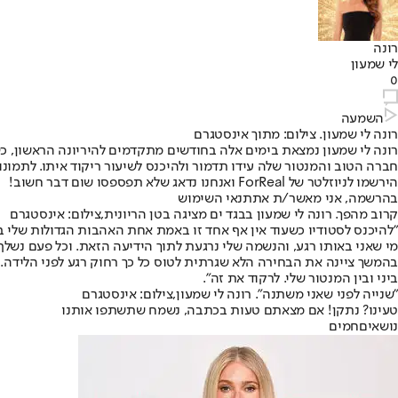
רונה
לי שמעון
0
השמעה
רונה לי שמעון. צילום: מתוך אינסטגרם
חברה הטוב והמנטור שלה עידו תדמור ולהיכנס לשיעור ריקוד איתו. לתמו
הירשמו לניוזלטר של ForReal ואנחנו נדאג שלא תפספסו שום דבר חשוב!
בהרשמה, אני מאשר/ת את
תנאי השימוש
קרוב מהפך. רונה לי שמעון בבגד ים מציגה בטן הריונית,צילום: אינסטגרם
"להיכנס לסטודיו כשעוד אין אף אחד זו באמת אחת האהבות הגדולות שלי בחיי
מי שאני באותו רגע, והנשמה שלי נרגעת לתוך הידיעה הזאת. וכל פעם נשלף ע
בהמשך ציינה את הבחירה הלא שגרתית לטוס כל כך רחוק רגע לפני הלידה. 
ביני ובין המנטור שלי. לרקוד את זה".
"שנייה לפני שאני משתנה". רונה לי שמעון,צילום: אינסטגרם
טעינו? נתקן! אם מצאתם טעות בכתבה, נשמח שתשתפו אותנו
נושאיםחמים