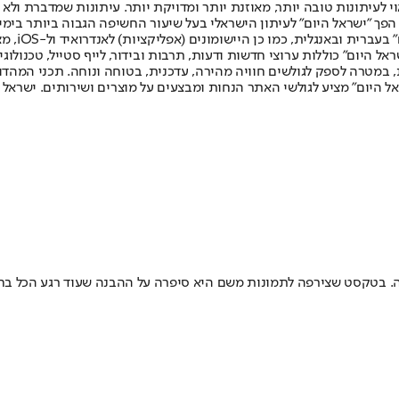
לעיתונות טובה יותר, מאוזנת יותר ומדויקת יותר. עיתונות שמדברת ולא צ
שלום. המהדורה המודפסת הראשונה פורסמה ב-30 ביולי 2007, וב-2010 הפך "ישראל היום" לעיתון הישראלי בעל שי
לחמנוביץ,
ל היום" כוללות ערוצי חדשות ודעות, תרבות ובידור, לייף סטייל, טכנולוגיה
ברית, במטרה לספק לגולשים חוויה מהירה, עדכנית, בטוחה ונוחה. תכני המה
ל היום" מציע לגולשי האתר הנחות ומבצעים על מוצרים ושירותים. ישראל 
 בטקסט שצירפה לתמונות משם היא סיפרה על ההבנה שעוד רגע הכל בחי