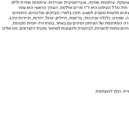
ועקת. עיתונות אמינה, אובייקטיבית ועניינית. עיתונות אחרת וללא
עור החשיפה הגבוה ביותר בימי חול. מו"ל העיתון היא ד"ר מרים אדלסון. העורך הראשי הוא עמר
 והעורך המייסד הוא עמוס רגב. אתרי האינטרנט של "ישראל היום" בעברית ובאנגלית, כמו כן היישומונים (אפליקציות) לאנדרואיד ול-iOS, מציגים חדשות מסביב לשעון, תוכן בלעדי, מבזקים ועדכונים, ניתוחים
, ספורט, כלכלה וצרכנות, בריאות, חיילים, אוכל, יהדות, תיירות ורכב.
דורה המודפסת של העיתון זמינים גם באתר, במהדורה יומית מקוונת,
היום פתוח להערות, לביקורת ולהצעות לשיפור מקהל הקוראים. פנו אלינו
יה הולך להשתנות