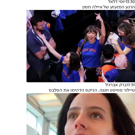
13:30
יוסי דלאל
הרגע המזעזע של איילה חסון
11:51
ברק אברגיל
טיילור סוויפט חגגה, הניקס הדהימו את הסלבס