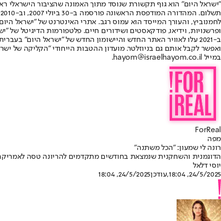
"ישראל היום" הוא גוף תקשורת שנוסד מתוך האמונה שהציבור הישראלי ראוי 
ת
ופרשנויות, וידיאו, פודקאסטים ושידורים חיים. פלטפורמות הדיגיטל של "ישרא
ב-2021 עלו לאוויר האתר החדש והיישומון החדש של "ישראל היום" בע
ואפשר לקבל אותם גם בניוזלטר. מועדון ההטבות הייחודי "הקליקה של ישרא
במייל hayom@israelhayom.co.il.
ForReal
מפה
רונה לי שמעון: "הכל משתנה"
הדוגמנית והשחקנית שנמצאת בחודשים מתקדמים להריונה טסה לאמריקה.
יוסי דלאל
24/5/2025, 18:04
,עודכן
24/5/2025, 18:04