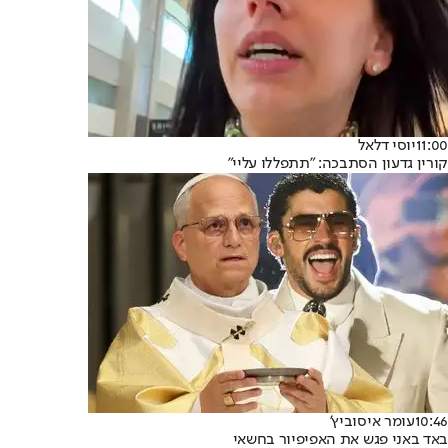
11:00
יוסי דלאל
קורין גדעון הסתבכה: "תתפללו עליי"
10:46
עומר איסוביץ'
באד באני פגש את האפיפיור בחשאי