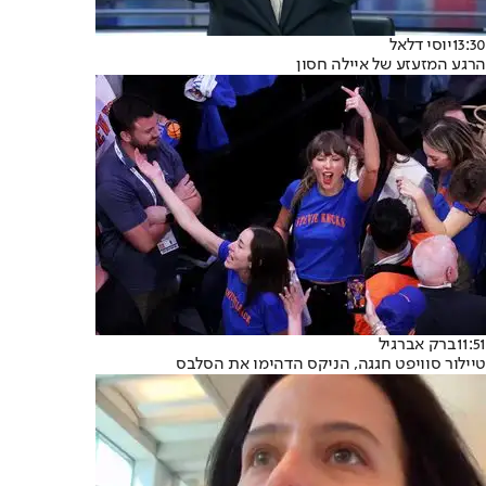
13:30
יוסי דלאל
הרגע המזעזע של איילה חסון
11:51
ברק אברגיל
טיילור סוויפט חגגה, הניקס הדהימו את הסלבס