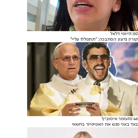
11:00
יוסי דלאל
קורין גדעון הסתבכה: "תתפללו עליי"
10:46
עומר איסוביץ'
באד באני פגש את האפיפיור בחשאי