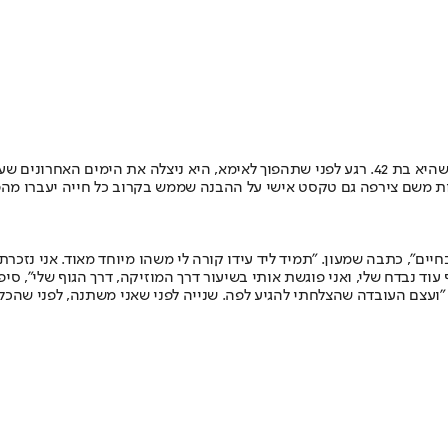
רונה לי שמעון נמצאת בימים אלה בחודשים מתקדמים להיריונה הראשון, כשהיא בת 42. רגע לפני שתהפוך
נות משם צירפה גם טקסט אישי על ההבנה שממש בקרוב כל חייה יעברו מהפ
ם", כתבה שמעון. "תמיד ליד עידו קורה לי משהו מיוחד מאוד. אני נזכרת מ
וד נבדח שלי, ואני פוגשת אותי בשיעור דרך המוזיקה, דרך הגוף שלי", סיפ
"ועצם העובדה שהצלחתי להגיע לפה. שנייה לפני שאני משתנה, לפני שהכל 