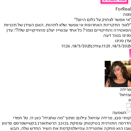
ForReal
מפה
"אי אפשר לצחוק על כלום היום?"
"לאור התקריות האחרונות אי אפשר שלא לתהות, האם העידן של תכניות
הסאטירה והחיקויים נגמר? כל אחד עכשייו יעלב מהחיקויים שלו?": עדן
סניגו בטור דעה
עדן סניגו
18/5/2025, 11:25
,עודכן
18/5/2025, 11:26
פרידה
עוזיאל
0
השמעה
קותי סבג, פרידה עוזיאל. צילום: מתוך "מה שתגידו" כאן 11, טל חמדי
הדרמה התורנית בטיקטוק עוסקת בכוכב הרשת
אורן בקשי
שפרסם סרטון
שבו הוא מחקה את
פרידה עוזיאל
מקדמת את השיר החדש שלה, חבש