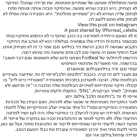
פיאה מתולתלת ואפקט של שפתיים מוגזמות. את פרידה עצמה? החיקוי
לא הצחיק. היא הגיבה שהיא נפגעה, שהחיקוי מבזה אותה ופותח פתח
לצחוק עליה ושהיא לא רק ״שפתיים מהלכות״. היא הסבירה שזה אפילו לא
לצחוק אלא ממש ללעוג לה.
View this post on Instagram
A post shared by @forreal_celebs
זו לא הפעם היחידה לאחרונה בה כוכב שיתף כי לא הוחמא מחיקוי.
קותי
סבג
אמר בתכנית הרדיו שלו עם
מאיה בצלאל
כי הוא לא אוהב את החיקוי
הקבוע שעושה לו כוכב הרשת ניר בנילוש. סבג אמר כי זה לא מצחיק אותו,
אבל הוסיף שאם זה עושה טוב לבן אדם שיעשה מה שהוא רוצה.
הירשמו לניוזלטר של ForReal ואנחנו נדאג שלא תפספסו שום דבר חשוב!
בהרשמה, אני מאשר/ת את
תנאי השימוש
קותי סבג וניר בנילוש,צילום: אנסטגרם
גם מעבר לים זה קרה. כוכבת "
הלוטוס הלבן
"
איימי לו ווד
, שידועה בשיניים
הבולטות שלה, הגיבה למערכון בתכנית הסאטירה "סאטרדיי נייט לייב" בו
קיבלה חיקוי שהתייחס לשיניים הבולטות שלה וכתבה כי "זה מרושע ולא
מצחיק". לאחר הביקורת, "SNL", התנצלו ולקחו אחריות.
איימי לו ווד ב"הלוטוס הלבן",צילום: יחצ
לאור התקריות האחרונות אי אפשר שלא לתהות, האם העידן של תכניות
הסאטירה והחיקויים נגמר? כל אחד עכשייו יעלב מהחיקויים שלו? לדעתי
האישית, לפרידה יש סיבה להיעלב כי החיקוי שלה היה לעג ישיר למראה
החיצוני שלה ולא חיקוי לאופי או ההתנהגות וככה גם במקרה של איימי לו.
מהצד השני, לדעתי חיקוי שמתייחס לדיבור או התנהגות מותר, אבל גם כאן,
כדאי לדעת מתי ואיך והיכן הסאטירה עוברת את גבול הטעם הטוב.
פרידה עוזיאל,צילום: אור גפן