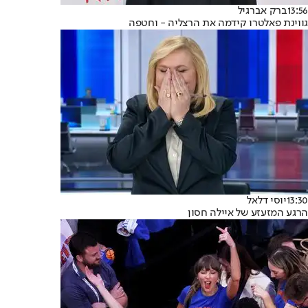
13:56
ברק אברגיל
גווינת פאלטרו קידמה את הרצליה - וחטפה
13:30
יוסי דלאל
הרגע המזעזע של איילה חסון