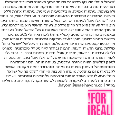
"ישראל היום" הוא גוף תקשורת שנוסד מתוך האמונה שהציבור הישראלי
ראוי לעיתונות טובה יותר, מאוזנת יותר ומדויקת יותר. עיתונות שמדברת
ולא צועקת. עיתונות אמינה, אובייקטיבית ועניינית. עיתונות אחרת וללא
תשלום. המהדורה המודפסת הראשונה פורסמה ב-30 ביולי 2007, וב-2010
הפך "ישראל היום" לעיתון הישראלי בעל שיעור החשיפה הגבוה ביותר בימי
חול. מו"ל העיתון היא ד"ר מרים אדלסון. העורך הראשי הוא עמר לחמנוביץ,
והעורך המייסד הוא עמוס רגב. אתרי האינטרנט של "ישראל היום" בעברית
ובאנגלית, כמו כן היישומונים (אפליקציות) לאנדרואיד ול-iOS, מציגים
חדשות מסביב לשעון, תוכן בלעדי, מבזקים ועדכונים, ניתוחים ופרשנויות,
וידיאו, פודקאסטים ושידורים חיים. פלטפורמות הדיגיטל של "ישראל היום"
כוללות ערוצי חדשות ודעות, תרבות ובידור, לייף סטייל, טכנולוגיה, ספורט,
כלכלה וצרכנות, בריאות, חיילים, אוכל, יהדות, תיירות ורכב. ב-2021 עלו
לאוויר האתר החדש והיישומון החדש של "ישראל היום" בעברית, במטרה
לספק לגולשים חוויה מהירה, עדכנית, בטוחה ונוחה. תכני המהדורה
המודפסת של העיתון זמינים גם באתר, במהדורה יומית מקוונת, ואפשר
לקבל אותם גם בניוזלטר. מועדון ההטבות הייחודי "הקליקה של ישראל
היום" מציע לגולשי האתר הנחות ומבצעים על מוצרים ושירותים. ישראל
היום פתוח להערות, לביקורת ולהצעות לשיפור מקהל הקוראים. פנו אלינו
במייל hayom@israelhayom.co.il.