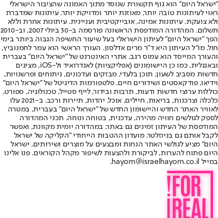
"ישראל היום" הוא גוף תקשורת שנוסד מתוך האמונה שהציבור הישראלי
ראוי לעיתונות טובה יותר, מאוזנת יותר ומדויקת יותר. עיתונות שמדברת
ולא צועקת. עיתונות אמינה, אובייקטיבית ועניינית. עיתונות אחרת וללא
תשלום. המהדורה המודפסת הראשונה פורסמה ב-30 ביולי 2007, וב-2010
הפך "ישראל היום" לעיתון הישראלי בעל שיעור החשיפה הגבוה ביותר בימי
חול. מו"ל העיתון היא ד"ר מרים אדלסון. העורך הראשי הוא עמר לחמנוביץ,
והעורך המייסד הוא עמוס רגב. אתרי האינטרנט של "ישראל היום" בעברית
ובאנגלית, כמו כן היישומונים (אפליקציות) לאנדרואיד ול-iOS, מציגים
חדשות מסביב לשעון, תוכן בלעדי, מבזקים ועדכונים, ניתוחים ופרשנויות,
וידיאו, פודקאסטים ושידורים חיים. פלטפורמות הדיגיטל של "ישראל היום"
כוללות ערוצי חדשות ודעות, תרבות ובידור, לייף סטייל, טכנולוגיה, ספורט,
כלכלה וצרכנות, בריאות, חיילים, אוכל, יהדות, תיירות ורכב. ב-2021 עלו
לאוויר האתר החדש והיישומון החדש של "ישראל היום" בעברית, במטרה
לספק לגולשים חוויה מהירה, עדכנית, בטוחה ונוחה. תכני המהדורה
המודפסת של העיתון זמינים גם באתר, במהדורה יומית מקוונת, ואפשר
לקבל אותם גם בניוזלטר. מועדון ההטבות הייחודי "הקליקה של ישראל
היום" מציע לגולשי האתר הנחות ומבצעים על מוצרים ושירותים. ישראל
היום פתוח להערות, לביקורת ולהצעות לשיפור מקהל הקוראים. פנו אלינו
במייל hayom@israelhayom.co.il.