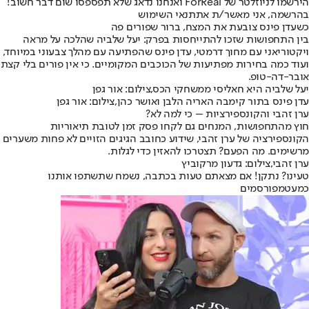
הירשמו לניוזלטר של ForReal ואנחנו נדאג שלא תפספסו שום דבר חשוב!
בהרשמה, אני מאשר/ת את
תנאי השימוש
כשעדן פינס צובעת את המצח, ברור שפורים פה
בין התחפושות שזכו להתייחסות בפרק: יעל שלביה שהלכה על מראה
ויקטוריאני עם מחוך דרמטי, עדן פינס שהפתיעה עם מהלך צבעוני במיוחד,
ועוד כמה בחירות מפתיעות של הכוכבים המקומיים. כי אין פורים בלי קצת
אובר-דה-טופ.
יעל שלביה היא חאליסי ממשחקי הכס,צילום: אור גפן
עדן פינס בתור קימבה האריה הלבן ואושר כהן,צילום: אור גפן
ערן זהבי והקונספירציות – כי למה לא?
חוץ מהתחפושות, המנחים גם לקחו פסק זמן לטובת תיאוריות
הקונספירציה של ערן זהבי, שידוע כחובב הגיגים הזויים לא פחות משערים
מרשימים. מה הפעם? תצטרכו להאזין כדי לגלות.
ערן זהבי,צילום: גדעון מרקוביץ
טעינו? נתקן! אם מצאתם טעות בכתבה, נשמח שתשתפו אותנו
כמעטמפורסמים