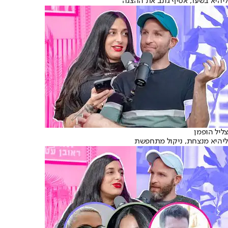
ליהיא בשער, אסיף גונב את ההצגה
צליל הופמן
ליהיא מנצחת, ניקול מתחפשת