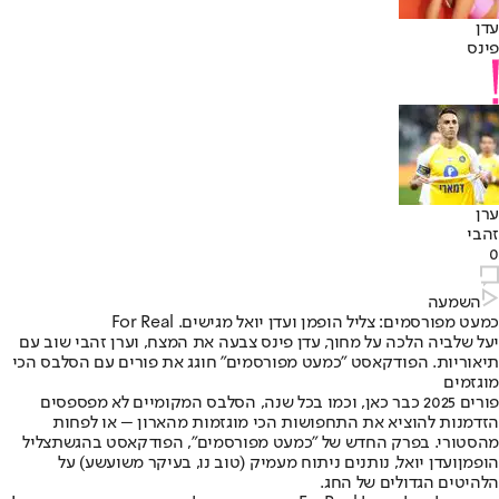
עדן
פינס
ערן
זהבי
0
השמעה
כמעט מפורסמים: צליל הופמן ועדן יואל מגישים. For Real
יעל שלביה הלכה על מחוך, עדן פינס צבעה את המצח, וערן זהבי שוב עם
תיאוריות. הפודקאסט "כמעט מפורסמים" חוגג את פורים עם הסלבס הכי
מוגזמים
פורים 2025 כבר כאן, וכמו בכל שנה, הסלבס המקומיים לא מפספסים
הזדמנות להוציא את התחפושות הכי מוגזמות מהארון – או לפחות
מהסטורי. בפרק החדש של "כמעט מפורסמים", הפודקאסט בהגשת
צליל
הופמן
ו
עדן יואל
, נותנים ניתוח מעמיק (טוב נו, בעיקר משועשע) על
הלהיטים הגדולים של החג.