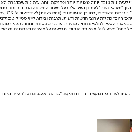
לעיתונות טובה יותר, מאוזנת יותר ומדויקת יותר. עיתונות שמדברת ולא צ
שלום. המהדורה המודפסת הראשונה פורסמה ב-30 ביולי 2007, וב-2010 הפך "ישראל היום" לעיתון הישראלי בעל שי
לחמנוביץ,
ל היום" כוללות ערוצי חדשות ודעות, תרבות ובידור, לייף סטייל, טכנולוגיה
ברית, במטרה לספק לגולשים חוויה מהירה, עדכנית, בטוחה ונוחה. תכני המה
ל היום" מציע לגולשי האתר הנחות ומבצעים על מוצרים ושירותים. ישראל 
יון לעורר פרובוקציה, נחרדו ותקפו. "מה זה הטמטום הזה? איזו תמונה 