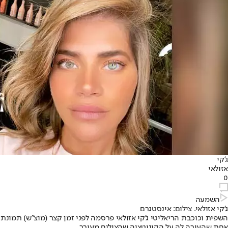
ג'קי
אזולאי
0
השמעה
ג'קי אזולאי. צילום: אינסטגרם
השפית וכוכבת הריאליטי ג'קי אזולאי פרסמה לפני זמן קצר (מוצ"ש) תמו
אחת שהעירה לה על הקונוטציה שהצילום מעורר.