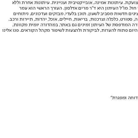
ועקת. עיתונות אמינה, אובייקטיבית ועניינית. עיתונות אחרת וללא
עור החשיפה הגבוה ביותר בימי חול. מו"ל העיתון היא ד"ר מרים אדלסון. העורך הראשי הוא עמר
 והעורך המייסד הוא עמוס רגב. אתרי האינטרנט של "ישראל היום" בעברית ובאנגלית, כמו כן היישומונים (אפליקציות) לאנדרואיד ול-iOS, מציגים חדשות מסביב לשעון, תוכן בלעדי, מבזקים ועדכונים, ניתוחים
, ספורט, כלכלה וצרכנות, בריאות, חיילים, אוכל, יהדות, תיירות ורכב.
דורה המודפסת של העיתון זמינים גם באתר, במהדורה יומית מקוונת,
היום פתוח להערות, לביקורת ולהצעות לשיפור מקהל הקוראים. פנו אלינו
דוחה ומפגרת"