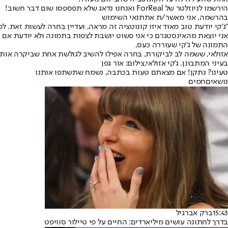
הירשמו לניוזלטר של ForReal ואנחנו נדאג שלא תפספסו שום דבר חשוב!
בהרשמה, אני מאשר/ת את
תנאי השימוש
"ג'קי יודעת טוב מאוד איזו קונוטציה זה מראה, ועדיין בחרה לעשות זאת. 
אני יוצאת מהאינסטגרם כי אני פשוט יושבת לצפות בתמונה ולא יודעת אם זה
התמונה של ג'קי שעוררה כעס,
אזולאי, ששמה לב לביקורת, בחרה אפילו להשיב לגולשת אחת שביקרה אותה. 
בעיני המתבונן. ג'קי אזולאי,צילום: אור גפן
טעינו? נתקן! אם מצאתם טעות בכתבה, נשמח שתשתפו אותנו
נושאיםחמים
15:43
ברק אברגיל
בדרך לחתונה עושים מיליארדים: החיים על פי טיילור סוויפט