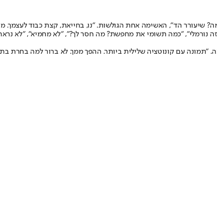
למה? שיעורר הד", האשימה אחת הגולשות. "נו, בחייאת, קצת כבוד לעצמך. מ
 נורמלי", "כמה תשומי את מחפשת? מה חסר לך?", "לא מחמיא", "לא נראה ט
"תמונה עם קונוטציה שלילית ביותר. ההפך ממך. לא ברור למה בחרת בתמונ