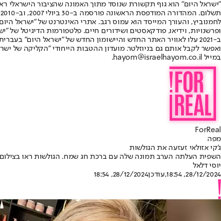
"ישראל היום" הוא גוף תקשורת שנוסד מתוך האמונה שהציבור הישראלי ראוי 
ת
ופרשנויות, וידיאו, פודקאסטים ושידורים חיים. פלטפורמות הדיגיטל של "ישרא
ב-2021 עלו לאוויר האתר החדש והיישומון החדש של "ישראל היום" בע
ואפשר לקבל אותם גם בניוזלטר. מועדון ההטבות הייחודי "הקליקה של ישרא
במייל hayom@israelhayom.co.il.
ForReal
מפה
ג'קי אזולאי זעזעה את הגולשות
השפית העלתה הערב תמונה שלה עם ברכת חג שמח. הגולשות ראו בצילום ניס
יוסי דלאל
28/12/2024, 18:54
,עודכן
28/12/2024, 18:54