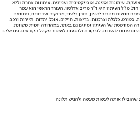
ועקת. עיתונות אמינה, אובייקטיבית ועניינית. עיתונות אחרת וללא
עור החשיפה הגבוה ביותר בימי חול. מו"ל העיתון היא ד"ר מרים אדלסון. העורך הראשי הוא עמר
 והעורך המייסד הוא עמוס רגב. אתרי האינטרנט של "ישראל היום" בעברית ובאנגלית, כמו כן היישומונים (אפליקציות) לאנדרואיד ול-iOS, מציגים חדשות מסביב לשעון, תוכן בלעדי, מבזקים ועדכונים, ניתוחים
, ספורט, כלכלה וצרכנות, בריאות, חיילים, אוכל, יהדות, תיירות ורכב.
דורה המודפסת של העיתון זמינים גם באתר, במהדורה יומית מקוונת,
היום פתוח להערות, לביקורת ולהצעות לשיפור מקהל הקוראים. פנו אלינו
שהובילו אותה לעשות מעשה ולהגיש תלונה