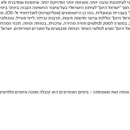
לעיתונות טובה יותר, מאוזנת יותר ומדויקת יותר. עיתונות שמדברת ולא צ
שלום. המהדורה המודפסת הראשונה פורסמה ב-30 ביולי 2007, וב-2010 הפך "ישראל היום" לעיתון הישראלי בעל שי
לחמנוביץ,
ל היום" כוללות ערוצי חדשות ודעות, תרבות ובידור, לייף סטייל, טכנולוגיה
ברית, במטרה לספק לגולשים חוויה מהירה, עדכנית, בטוחה ונוחה. תכני המה
ל היום" מציע לגולשי האתר הנחות ומבצעים על מוצרים ושירותים. ישראל 
תה ואת משפחתה • בימים האחרונים היא קיבלה ממנה איומים מלחיצים 