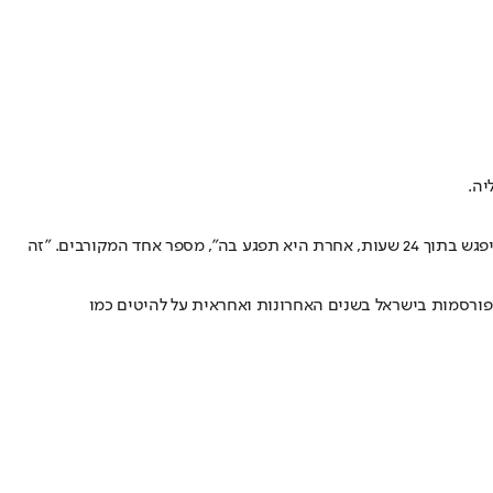
יה.
על פי מקורבים לזמרת, בימים האחרונים היא קיבלה ממנה איומים מלחיצים שהובילו אותה לעשות מעשה ולהגיש הבוקר תלונה. "היא דרשה ממנה להיפגש בתוך 24 שעות, אחרת היא תפגע בה", מספר אחד המקורבים. "זה
פורסמות בישראל בשנים האחרונות ואחראית על להיטים כמו