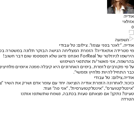
אודיה
אזולאי
0
השמעה
אודיה. "ז'אנר בפני עצמו". צילום: טל עבודי
מי מטרידה את
אודיה
? הזמרת המצליחה הגישה הבוקר תלונה במשטרה בטע
הירשמו לניוזלטר של ForReal ואנחנו נדאג שלא תפספסו שום דבר חשוב!
בהרשמה, אני מאשר/ת את
תנאי השימוש
כבר התחיל להיות מלחיץ וממשי".
אודיה,צילום: טל עבודי
כזכור, לאחרונה הזמרת אודיה הוציאה יחד עם עומר אדם ושרק את השיר 
"אינטלקטוערס", "אינטלקטוערסית", "אני פה" ועוד.
טעינו? נתקן! אם מצאתם טעות בכתבה, נשמח שתשתפו אותנו
הטרדה