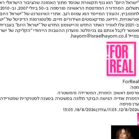
"ישראל היום" הוא גוף תקשורת שנוסד מתוך האמונה שהציבור הישראלי ראוי 
ת
ופרשנויות, וידיאו, פודקאסטים ושידורים חיים. פלטפורמות הדיגיטל של "ישרא
ב-2021 עלו לאוויר האתר החדש והיישומון החדש של "ישראל היום" בע
ואפשר לקבל אותם גם בניוזלטר. מועדון ההטבות הייחודי "הקליקה של ישרא
במייל hayom@israelhayom.co.il.
ForReal
מפה
פרסום ראשון: הזמרת, המטרידה והמשטרה
הזמרת אודיה הגישה הבוקר תלונה במשטרה בטענה לסטוקרית שמטרידה או
ערן סויסה
12/8/2024, 11:03
,עודכן
18/8/2024, 13:03