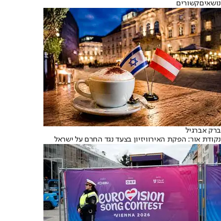
נושאיםקשורים
ברק אברגיל
נקודת אור: הפקת האירוויזיון בצעד נגד החרם על ישראל