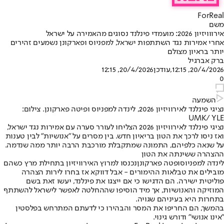
ForReal
משם
אירווויזיון 2026: מועמדי פינלנד נסוגים מהאמירה על ישראל
אחרי אמירות נגד השתתפות ישראל, למפניוס ופארקונן נשמעים זהירים
יותר בראיון מצולם
ברק אברגיל
20/4/2026, 12:15
,עודכן
20/4/2026, 12:15
0
השמעה
נציגי פינלנד לאירוויזיון 2026, לינדה למפניוס ופיטה פארקונן. צילום:
UMK/ YLE
נציגי פינלנד לאירוויזיון 2026 הצליחו לעורר סערה עם אמירות נגד ישראל,
ואז ניסו לרכך את הטון בריאיון חדש. בין מסרים על "אנושיות" לבין טענות
על שנאה כלפיהם, התמונה שמתקבלת מורכבת הרבה יותר ממה שנדמה.
ההצהרה ששינתה את הטון
לינדה למפניוס
ו
פטה פארקונן
נכנסו למרוץ האירוויזיון בתחילת מרץ כשהם
מובילים את טבלאות ההימורים - אבל דווקא אז בחרו לירות הצהרה
פוליטית ישירה. הם הדגישו כי אם ייצגו את פינלנד, יעשו זאת בשם
המוזיקה והאנושיות, אך מיד הוסיפו ש
ההחלטה לאפשר לישראל להשתתף
בתחרות היא בעיניהם שגויה
.
בהמשך, הם החריפו את המסר והבהירו כי לדעתם המתרחש בפלסטין
"אינו אנושי" ודורש גינוי.