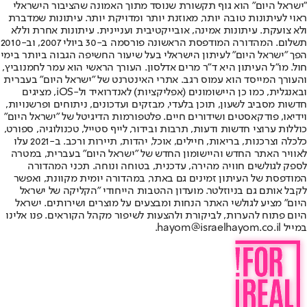
"ישראל היום" הוא גוף תקשורת שנוסד מתוך האמונה שהציבור הישראלי
ראוי לעיתונות טובה יותר, מאוזנת יותר ומדויקת יותר. עיתונות שמדברת
ולא צועקת. עיתונות אמינה, אובייקטיבית ועניינית. עיתונות אחרת וללא
תשלום. המהדורה המודפסת הראשונה פורסמה ב-30 ביולי 2007, וב-2010
הפך "ישראל היום" לעיתון הישראלי בעל שיעור החשיפה הגבוה ביותר בימי
חול. מו"ל העיתון היא ד"ר מרים אדלסון. העורך הראשי הוא עמר לחמנוביץ,
והעורך המייסד הוא עמוס רגב. אתרי האינטרנט של "ישראל היום" בעברית
ובאנגלית, כמו כן היישומונים (אפליקציות) לאנדרואיד ול-iOS, מציגים
חדשות מסביב לשעון, תוכן בלעדי, מבזקים ועדכונים, ניתוחים ופרשנויות,
וידיאו, פודקאסטים ושידורים חיים. פלטפורמות הדיגיטל של "ישראל היום"
כוללות ערוצי חדשות ודעות, תרבות ובידור, לייף סטייל, טכנולוגיה, ספורט,
כלכלה וצרכנות, בריאות, חיילים, אוכל, יהדות, תיירות ורכב. ב-2021 עלו
לאוויר האתר החדש והיישומון החדש של "ישראל היום" בעברית, במטרה
לספק לגולשים חוויה מהירה, עדכנית, בטוחה ונוחה. תכני המהדורה
המודפסת של העיתון זמינים גם באתר, במהדורה יומית מקוונת, ואפשר
לקבל אותם גם בניוזלטר. מועדון ההטבות הייחודי "הקליקה של ישראל
היום" מציע לגולשי האתר הנחות ומבצעים על מוצרים ושירותים. ישראל
היום פתוח להערות, לביקורת ולהצעות לשיפור מקהל הקוראים. פנו אלינו
במייל hayom@israelhayom.co.il.