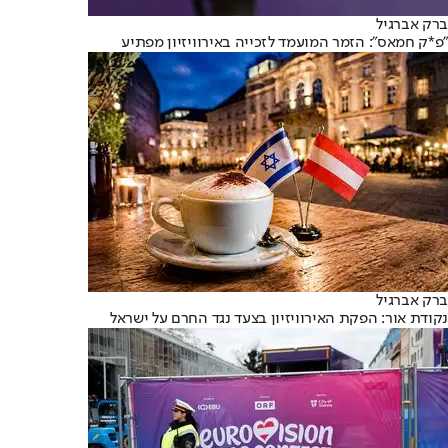
ברק אברגיל
"פ*ק חמאס": הזמר המועמד לזכייה באירוויזיון מפתיע
ברק אברגיל
נקודת אור: הפקת האירוויזיון בצעד נגד החרם על ישראל