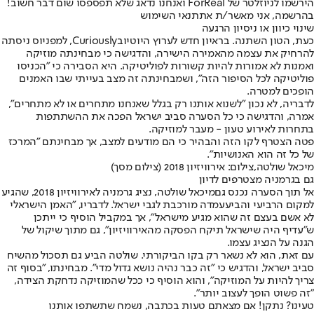
הירשמו לניוזלטר של ForReal ואנחנו נדאג שלא תפספסו שום דבר חשוב!
בהרשמה, אני מאשר/ת את
תנאי השימוש
שינוי כיוון או ניסיון הרגעה
כעת, הטון השתנה. בראיון חדש לערוץ היוטיוב
Curiously
, למפניוס ניסתה
להרחיק את עצמה מהאמירה הישירה, והדגישה כי מבחינתה מוזיקה
ואמנות לא אמורות להיות קשורות לפוליטיקה. היא הסבירה כי "הכניסו
פוליטיקה לכל הסיפור הזה", ושמבחינתה זה מצב בעייתי שבו האמנים
הופכים למטרה.
לדבריה, לא נכון "לשנוא אותנו רק בגלל שאנחנו מתחרים או לא מתחרים",
אמרה, והדגישה כי כל הסערה סביב ישראל הפכה את ההשתתפות
בתחרות לאירוע טעון - מעבר למוזיקה.
פטה הצטרף לקו הזה והבהיר כי הם מודעים למצב, אך מבחינתם "המרכז
של כל זה הוא האנושיות".
מיכאל שולטה,צילום: אירוויזיון 2018 (צילום מסך)
גם בגרמניה מצטרפים לדיון
אל תוך הסערה נכנס גם
מיכאל שולטה
, נציג גרמניה לאירוויזיון 2018, שהגיע
למקום הרביעי והביע
עמדה מורכבת לגבי ישראל
. לדבריו, "האמן הישראלי
לא אשם בעצם זה שהוא מגיע מישראל", אך במקביל הוסיף כי ייתכן
ש"עדיף היה שישראל תיקח הפסקה מהאירוויזיון", גם מתוך שיקול של
הגנה על הנציג עצמו.
עם זאת, הוא לא נשאר רק בקו הביקורתי. שולטה הביע גם תסכול מהשיח
סביב ישראל, והדגיש כי "זה כבר נהיה נושא גדול מדי". מבחינתו, "בסוף זה
צריך להיות על המוזיקה", והוא הוסיף כי ככל שהמוזיקה נדחקת הצידה,
"זה פשוט הופך לעצוב יותר".
טעינו? נתקן! אם מצאתם טעות בכתבה, נשמח שתשתפו אותנו