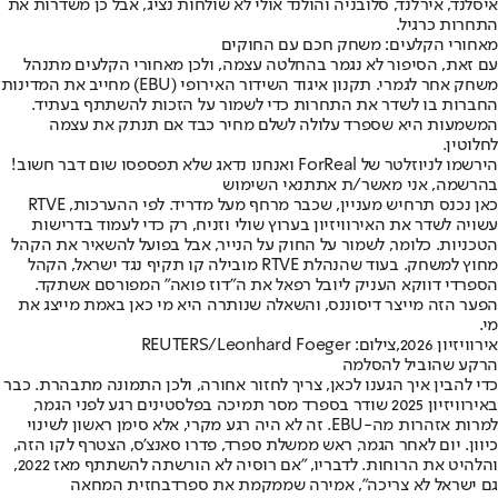
איסלנד, אירלנד, סלובניה והולנד אולי לא שולחות נציג, אבל כן משדרות את
התחרות כרגיל.
מאחורי הקלעים: משחק חכם עם החוקים
עם זאת, הסיפור לא נגמר בהחלטה עצמה, ולכן מאחורי הקלעים מתנהל
משחק אחר לגמרי. תקנון איגוד השידור האירופי (EBU) מחייב את המדינות
החברות בו לשדר את התחרות כדי לשמור על הזכות להשתתף בעתיד.
המשמעות היא שספרד עלולה לשלם מחיר כבד אם תנתק את עצמה
לחלוטין.
הירשמו לניוזלטר של ForReal ואנחנו נדאג שלא תפספסו שום דבר חשוב!
בהרשמה, אני מאשר/ת את
תנאי השימוש
כאן נכנס תרחיש מעניין, שכבר מרחף מעל מדריד. לפי ההערכות, RTVE
עשויה לשדר את האירוויזיון בערוץ שולי וזניח, רק כדי לעמוד בדרישות
הטכניות. כלומר, לשמור על החוק על הנייר, אבל בפועל להשאיר את הקהל
מחוץ למשחק. בעוד שהנהלת RTVE מובילה קו תקיף נגד ישראל, הקהל
הספרדי דווקא העניק ליובל רפאל את ה"דוז פואה" המפורסם אשתקד.
הפער הזה מייצר דיסוננס, והשאלה שנותרה היא מי כאן באמת מייצג את
מי.
אירוויזיון 2026,צילום: REUTERS/Leonhard Foeger
הרקע שהוביל להסלמה
כדי להבין איך הגענו לכאן, צריך לחזור אחורה, ולכן התמונה מתבהרת. כבר
באירוויזיון 2025 שודר בספרד מסר תמיכה בפלסטינים רגע לפני הגמר,
למרות אזהרות מה-EBU. זה לא היה רגע מקרי, אלא סימן ראשון לשינוי
כיוון. יום לאחר הגמר, ראש ממשלת ספרד, פדרו סאנצ'ס, הצטרף לקו הזה,
והלהיט את הרוחות. לדבריו, "אם רוסיה לא הורשתה להשתתף מאז 2022,
גם ישראל לא צריכה", אמירה שממקמת את ספרד
בחזית המחאה