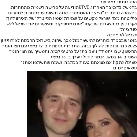
התרבותית באירופה
.
בהמשך, בדצמבר האחרון, RTVE
הודיעה על פרישה רשמית מהתחרות
.
בהצהרה נכתב כי "המצב ההומניטרי בעזה והשימוש בתחרות למטרות
פוליטיות מצד ישראל מקשים על שמירת אופיו הנייטרלי של האירוויזיון",
ואף נטען כי הצעדים שננקטו "אינם מספיקים ומשאירים את ישראל ללא
סנקציות".
ישראל לא מחכה
בזמן שבספרד בוחרים להישאר מול מסך שחור, בישראל ההכנות לאירוויזיון
2026 כבר נכנסות להילוך גבוה. התחרות תיפתח ב-12 במאי עם חצי הגמר
הראשון, שבו יתמודד נועם בתן על כרטיס לגמר, ותמשיך עם חצי הגמר
השני ב-14 במאי. הגמר הגדול ייערך ב-16 במאי.
טעינו? נתקן! אם מצאתם טעות בכתבה, נשמח שתשתפו אותנו
נושאיםחמים