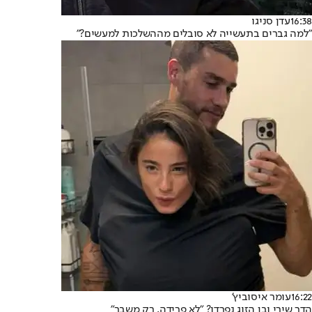
16:38
עדן סניגו
"למה גברים בתעשייה לא סובלים מההשלכות למעשים?"
16:22
עומר איסוביץ'
הדר שירי ובן הזוג נפרדו? "לא פרידה, רק משבר"