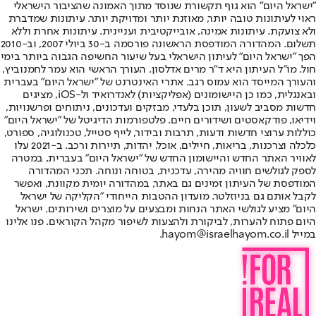
"ישראל היום" הוא גוף תקשורת שנוסד מתוך האמונה שהציבור הישראלי
ראוי לעיתונות טובה יותר, מאוזנת יותר ומדויקת יותר. עיתונות שמדברת
ולא צועקת. עיתונות אמינה, אובייקטיבית ועניינית. עיתונות אחרת וללא
תשלום. המהדורה המודפסת הראשונה פורסמה ב-30 ביולי 2007, וב-2010
הפך "ישראל היום" לעיתון הישראלי בעל שיעור החשיפה הגבוה ביותר בימי
חול. מו"ל העיתון היא ד"ר מרים אדלסון. העורך הראשי הוא עמר לחמנוביץ,
והעורך המייסד הוא עמוס רגב. אתרי האינטרנט של "ישראל היום" בעברית
ובאנגלית, כמו כן היישומונים (אפליקציות) לאנדרואיד ול-iOS, מציגים
חדשות מסביב לשעון, תוכן בלעדי, מבזקים ועדכונים, ניתוחים ופרשנויות,
וידיאו, פודקאסטים ושידורים חיים. פלטפורמות הדיגיטל של "ישראל היום"
כוללות ערוצי חדשות ודעות, תרבות ובידור, לייף סטייל, טכנולוגיה, ספורט,
כלכלה וצרכנות, בריאות, חיילים, אוכל, יהדות, תיירות ורכב. ב-2021 עלו
לאוויר האתר החדש והיישומון החדש של "ישראל היום" בעברית, במטרה
לספק לגולשים חוויה מהירה, עדכנית, בטוחה ונוחה. תכני המהדורה
המודפסת של העיתון זמינים גם באתר, במהדורה יומית מקוונת, ואפשר
לקבל אותם גם בניוזלטר. מועדון ההטבות הייחודי "הקליקה של ישראל
היום" מציע לגולשי האתר הנחות ומבצעים על מוצרים ושירותים. ישראל
היום פתוח להערות, לביקורת ולהצעות לשיפור מקהל הקוראים. פנו אלינו
במייל hayom@israelhayom.co.il.