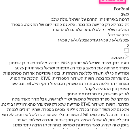
ForReal
משם
דרמה באירוויזיון: החרם על ישראל עולה שלב
זה כבר לא רק פרישה מהבמה, אלא גם כיבוי יזום של החגיגה. בספרד
החליטו שלא רק לא להגיע, אלא גם לא לראות
ברק אברגיל
16/4/2026, 14:38
,עודכן
16/4/2026, 14:38
0
השמעה
נועם בתן, שליח ישראל לאירוויזיון 2026 בווינה. צילום: משה בן שמחון
ספרד מחריפה את המאבק נגד השתתפות ישראל באירוויזיון 2026
ומודיעה כי לא תשדר כלל את התחרות. בזמן שמדינות אחרות מסתפקות
בהיעדרות מהבמה, רשות השידור הספרדית, RTVE, הולכת עד הסוף.
מאחורי ההחלטה מסתתר גם משחק חכם מול חוקי ה-EBU, וגם פער
מעניין בין ההנהלה לקהל.
לא רק פורשים, גם מכבים את המסך
המהלך של ספרד מתחיל כהמשך ישיר לפרישה, אבל מהר מאוד עולה
מדרגה. רשות השידור RTVE מודיעה שלא רק שתיעדר מהאירוויזיון בווינה,
אלא גם לא תשדר אותו בכלל: מיליוני צופים בספרד, שהיו רגילים לצפות
בתחרות בכל שנה מאז 1961, נשארים בלי השואו הגדול של אירופה. לא חצי
גמר, לא גמר, לא אפילו הצצה. רק מסך שחור, והרבה שאלות באוויר.
בזמן שזה קורה, שאר המדינות שפרשו בוחרות קו הרבה יותר מתון.