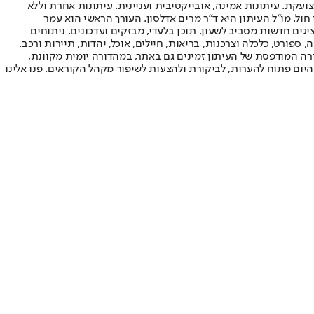
ועקת. עיתונות אמינה, אובייקטיבית ועניינית. עיתונות אחרת וללא
עור החשיפה הגבוה ביותר בימי חול. מו"ל העיתון היא ד"ר מרים אדלסון. העורך הראשי הוא עמר
 והעורך המייסד הוא עמוס רגב. אתרי האינטרנט של "ישראל היום" בעברית ובאנגלית, כמו כן היישומונים (אפליקציות) לאנדרואיד ול-iOS, מציגים חדשות מסביב לשעון, תוכן בלעדי, מבזקים ועדכונים, ניתוחים
, ספורט, כלכלה וצרכנות, בריאות, חיילים, אוכל, יהדות, תיירות ורכב.
דורה המודפסת של העיתון זמינים גם באתר, במהדורה יומית מקוונת,
היום פתוח להערות, לביקורת ולהצעות לשיפור מקהל הקוראים. פנו אלינו