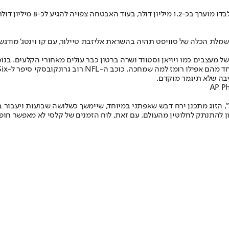
אם תהיתם לגבי התקציב, אז כ
", שמלת הכלה של סוויפט תהיה בהשראת אליזבת טיילור, עם קו וינטג' מודג
של מעצבים כמו ויויאן וסטווד ושרה ברטון כבר עולים מאחורי הקלעים. ב
יבה שלא תיגמר מוקדם.
ן", הזוג מתכנן ירח דבש שאפתני במיוחד, שיימשך כשלושה שבועות ויעבור ב
סיון להתנתק לחלוטין מהעולם. עם זאת, לוח הזמנים של קלסי לא מאפשר חופשה