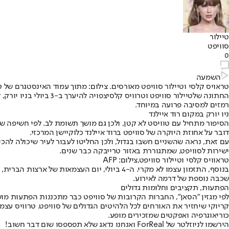
טיילור
סוויפט
0
השמעה
טראויס קלסי וטיילור סוויפט מאורסים. צילום: מתוך עמוד האינסטגרם של טי
החתונה של
טיילור סוויפט וטרוויס קלסי
צפויה להיערך ב-3 
רמזים למסיבה פרועה במיוחד.
ניו יורק במקום רוד איילנד
דובר על אחוזת היוקרה של סוויפט ברוד איילנד כלוקיישן המרכזי.
עם זאת, נראה שהשניים חשבו בגדול, ולכן החליטו לעבור לעיר שיכולה להכי
ישירות לסוויפט, שמתגוררת באזור טרייבקה כבר שנים.
טראוויס קלסי וטיילור סוויפט,צילום: AFP
שכבה נוספת של דרמה לאירוע.
הפתעות, תקציבים וחלומות גדולים
לפי מגזין "הסאן", החברות הקרובות של סוויפט כבר מתכננות הפתעות מושקע
קריוקי שיחזיר את האורחים לכל הלהיטים הגדולים של סוויפט. טרוויס ע
כוריאוגרפיה ואפקטים שמזכירים מופע.
הירשמו לניוזלטר של ForReal ואנחנו נדאג שלא תפספסו שום דבר חשוב!