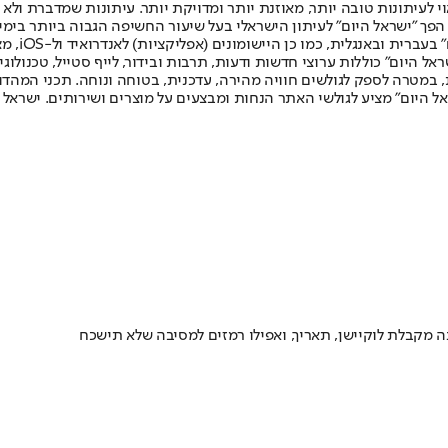
לעיתונות טובה יותר, מאוזנת יותר ומדויקת יותר. עיתונות שמדברת ולא צ
שלום. המהדורה המודפסת הראשונה פורסמה ב-30 ביולי 2007, וב-2010 הפך "ישראל היום" לעיתון הישראלי בעל שי
לחמנוביץ,
ל היום" כוללות ערוצי חדשות ודעות, תרבות ובידור, לייף סטייל, טכנולוגיה
ברית, במטרה לספק לגולשים חוויה מהירה, עדכנית, בטוחה ונוחה. תכני המה
ל היום" מציע לגולשי האתר הנחות ומבצעים על מוצרים ושירותים. ישראל 
 מקבלת לוקיישן, תאריך, ואפילו רמזים למסיבה שלא תישכח