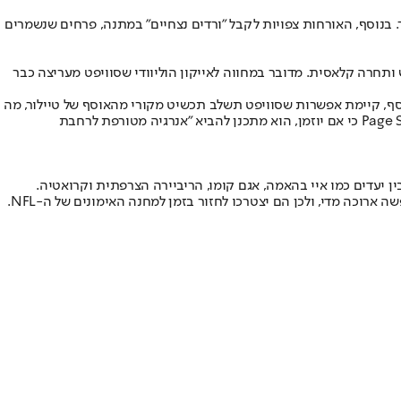
אן המספרים כבר מדברים. תקציב הפרחים לבדו מוערך בכ-1.2 מיליון דולר, בעוד האבטחה צפויה להגיע לכ-8 מיליון דולר. בנוסף, האורחות צפויות לקבל "ורדים נצחיים" במתנה, פרחים שנשמרים
ש ותחרה קלאסית. מדובר במחווה לאייקון הוליוודי שסוויפט מעריצה כבר
נוסף, קיימת אפשרות שסוויפט תשלב תכשיט מקורי מהאוסף של טיילור, מה
שייתן טאץ' היסטורי נוסף. במקביל, גם האורחים כבר מתכוננים לחגיגה, ואחד מהם אפילו רומז למה שמחכה. כוכב ה-NFL רוב גרונקובסקי סיפר ל-Page Six כי אם יוזמן, הוא מתכנן להביא "אנרגיה מטורפת לרחבת
ין יעדים כמו איי בהאמה, אגם קומו, הריביירה הצרפתית וקרואטיה.
 ארוכה מדי, ולכן הם יצטרכו לחזור בזמן למחנה האימונים של ה-NFL.