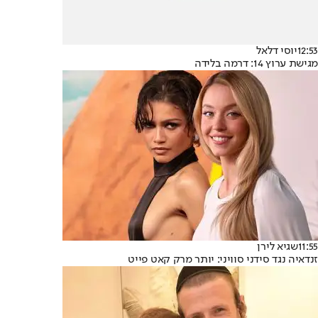
12:53
יוסי דלאל
מגישת ערוץ 14: דרמה בלידה
11:55
שגיא לירן
זנדאיה נגד סידני סוויני: יותר מרק קאט פייט