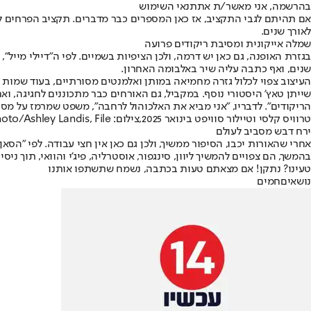
בהרשמה, אני מאשר/ת את
תנאי השימוש
לאורך שנים.
שמלה אייקונית ומסיבת ריקודים פרועה
בגזרת האופנה, גם כאן יש דרמה, ולכן הציפיות בשמיים. לפי ה"דיילי מייל
שנים, ואף כתבה עליה שיר באלבומה האחרון.
העיצוב צפוי לכלול גזרה מחמיאה במותן ואלמנטים מסורתיים, בעוד שמות 
הריקודים". לדבריו, "אני מביא את האלכוהול לרחבה", משפט שמרמז על מס
טרוויס קלסי וטיילור סוויפט בינואר 2025,צילום: AP Photo/Ashley Landis, File
ירח דבש מסביב לעולם
אחרי שהאורות יכבו, הסיפור ממשיך, ולכן גם כאן אין חצי עבודה. לפי "הסא
בהמשך, הם צפויים להמשיך ליוון, סינגפור, אוסטרליה, פיג'י והוואי, תוך ני
טעינו? נתקן! אם מצאתם טעות בכתבה, נשמח שתשתפו אותנו
נושאיםחמים