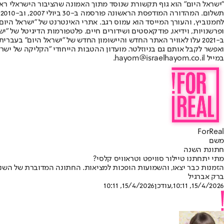
"ישראל היום" הוא גוף תקשורת שנוסד מתוך האמונה שהציבור הישראלי ראוי 
ת
ופרשנויות, וידיאו, פודקאסטים ושידורים חיים. פלטפורמות הדיגיטל של "ישרא
ב-2021 עלו לאוויר האתר החדש והיישומון החדש של "ישראל היום" בע
ואפשר לקבל אותם גם בניוזלטר. מועדון ההטבות הייחודי "הקליקה של ישרא
במייל hayom@israelhayom.co.il.
ForReal
משם
חתונת השנה
מתי יתחתנו טיילור סוויפט וטראוויס קלסי?
הזמנות כבר יצאו, והשמועות הופכות למציאות. החתונה המדוברת של השנה
ברק אברגיל
15/4/2026, 10:11
,עודכן
15/4/2026, 10:11