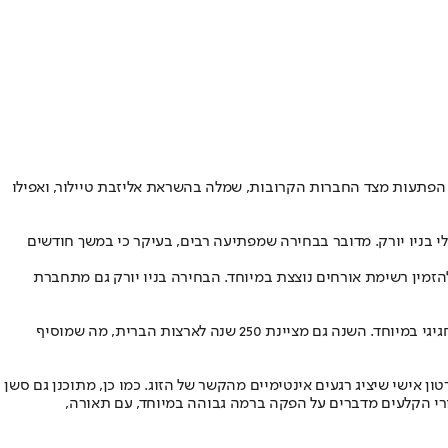
פקה נוצצת, הפתעות מצד החברות הקרובות, שמלה בהשראת אליזבת טיילור, ואפילו
יל עם טוויסט לא קטן, ולכן גם מושך תשומת לב. לפי חשיפה של Page Six, הזמנות Save the Date כבר נשלחו, והחתונה נקבעה ל-3 ביולי בניו יורק. מדובר בבחירה שמפתיעה רבים, בעיקר כי במשך חודשים
 להזמין רשימת אורחים נוצצת במיוחד. הבחירה בניו יורק גם מתחברת
בנוסף, התזמון עצמו לא מקרי. ה-4 ביולי, יום העצמאות של ארצות הברית, הוא אחד התאריכים האהובים על סוויפט ולכן חתונה ערב לפני יוצרת רצף חגיגי במיוחד. השנה גם מציינת 250 שנה לארצות הברית, מה שמוסיף
ן אישי שיציג רגעים אינטימיים מהקשר של הזוג. כמו כן, מתוכנן גם סשן
ורי הקלעים מדברים על הפקה ברמה גבוהה במיוחד, עם תאורה,