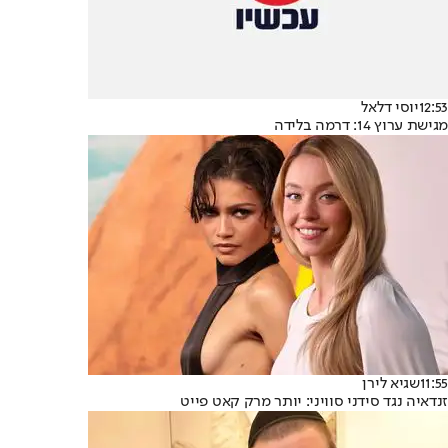
12:53
יוסי דלאל
מגישת ערוץ 14: דרמה בלידה
11:55
שגיא לירן
זנדאיה נגד סידני סוויני: יותר מרק קאט פייט