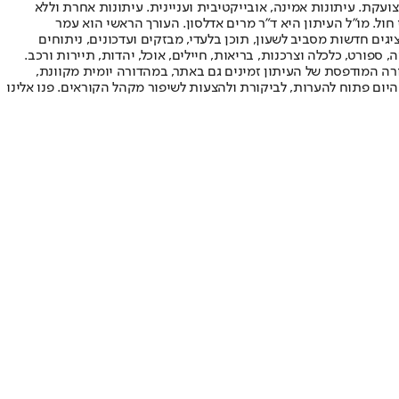
ועקת. עיתונות אמינה, אובייקטיבית ועניינית. עיתונות אחרת וללא
עור החשיפה הגבוה ביותר בימי חול. מו"ל העיתון היא ד"ר מרים אדלסון. העורך הראשי הוא עמר
 והעורך המייסד הוא עמוס רגב. אתרי האינטרנט של "ישראל היום" בעברית ובאנגלית, כמו כן היישומונים (אפליקציות) לאנדרואיד ול-iOS, מציגים חדשות מסביב לשעון, תוכן בלעדי, מבזקים ועדכונים, ניתוחים
, ספורט, כלכלה וצרכנות, בריאות, חיילים, אוכל, יהדות, תיירות ורכב.
דורה המודפסת של העיתון זמינים גם באתר, במהדורה יומית מקוונת,
היום פתוח להערות, לביקורת ולהצעות לשיפור מקהל הקוראים. פנו אלינו