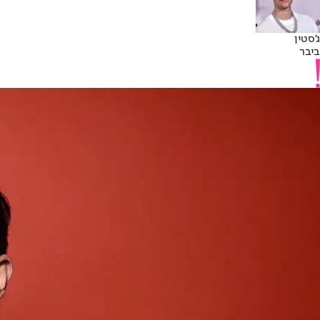
ג'סטין
ביבר