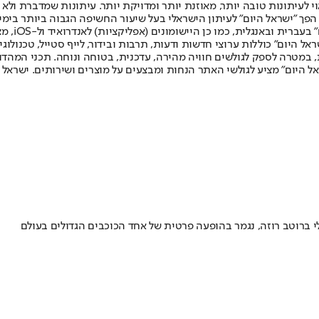
לעיתונות טובה יותר, מאוזנת יותר ומדויקת יותר. עיתונות שמדברת ולא צ
שלום. המהדורה המודפסת הראשונה פורסמה ב-30 ביולי 2007, וב-2010 הפך "ישראל היום" לעיתון הישראלי בעל שי
לחמנוביץ,
ל היום" כוללות ערוצי חדשות ודעות, תרבות ובידור, לייף סטייל, טכנולוגיה
ברית, במטרה לספק לגולשים חוויה מהירה, עדכנית, בטוחה ונוחה. תכני המה
ל היום" מציע לגולשי האתר הנחות ומבצעים על מוצרים ושירותים. ישראל 
לי ברוטב רוזה, נגמר בהופעה פרטית של אחד הכוכבים הגדולים בעולם