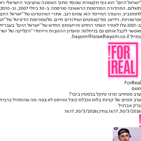
"ישראל היום" הוא גוף תקשורת שנוסד מתוך האמונה שהציבור הישראלי ראוי 
ת
ופרשנויות, וידיאו, פודקאסטים ושידורים חיים. פלטפורמות הדיגיטל של "ישרא
ב-2021 עלו לאוויר האתר החדש והיישומון החדש של "ישראל היום" בע
ואפשר לקבל אותם גם בניוזלטר. מועדון ההטבות הייחודי "הקליקה של ישרא
במייל hayom@israelhayom.co.il.
ForReal
משם
ערב מפתיע: מרגי נתקל בג'סטין ביבר?
ערב תמים של קניות בלוס אנג'לס קיבל טוויסט לא צפוי. מה שהתחיל ברביו
ברק אברגיל
30/3/2026, 16:17
,עודכן
30/3/2026, 16:17