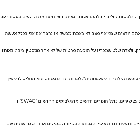
ין התלבטות קולינרית להתרגשות רגעית, הוא תיעד את הרגעים בסטורי עם
 אתם יודעים שאני אף פעם לא באמת מבשל, אז נראה אם אני בכלל אעשה
, ולצדה שלט שמכריז על הופעה פרטית של לא אחר מג'סטין ביבר. באותו
 מטופש הלילה ירד משמעותית". למרות ההתרגשות, הוא החליט להמשיך
מאחורי הקלעים של אותו ערב מסתתרת תמונה רחבה יותר. ההופעה המדוברת הייתה אירוע סגור במועדון The Roxy, שבו ג'סטין ביבר ביצע סט של כ-25 שירים, כולל חומרים חדשים מהאלבומים החדשים "SWAG" ו-
יים ותעמוד תחת ציפיות גבוהות במיוחד. במילים אחרות, מי שהיה שם