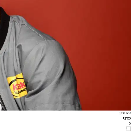
יהונתן
מרגי
0