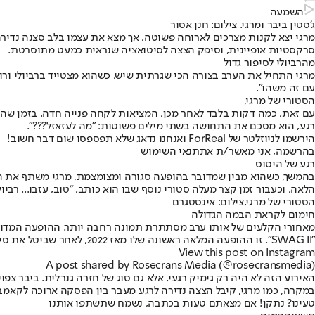
השמעה
ג'סטין ביבר ומרגי. צילום: חנן אסור
מרגי יצא לקנות מצרכים לארוחה פשוטה, אך מצא את עצמו בלב סצנה נדירה
סרקסטיות אופיינית, וסיפק הצצה לסיטואציה שנראית כמעט מתוסרטת.
מהרביולי לסיפור גדול
מרגי התחיל את הערב בצורה הכי שגרתית שיש, כשהוא מצטייד ברביולי ורוט
עם זה משהו".
הסטורי של מרגי,
עם זאת, כמה דקות בלבד לאחר מכן, המציאות לקחה פנייה חדה. בזמן שהוא
רגע, הוא מסכם את התחושה בשתי מילים פשוטות: "מה לעזאזל???".
הירשמו לניוזלטר של ForReal ואנחנו נדאג שלא תפספסו שום דבר חשוב!
בהרשמה, אני מאשר/ת את
תנאי השימוש
רגע של היסוס
בהמשך, כשהוא מבין שמדובר בהופעה סגורה ומצומצמת, מרגי משתף את הד
הלאה, וכעבור זמן קצר מעלה סטורי נוסף שבו הוא כותב, "טוב, עזבו... רביול
הסטורי של מרגי,צילום: אינסטגרם
חימום לקראת הבמה הגדולה
"SWAG II". זו ההופעה המלאה ראשונה שלו מאז 2022, לאחר שביטל את סיבוב ההופעות מסיבות בריאותיות.
View this post on Instagram
A post shared by Rosecrans Media (@rosecransmedia)
האירוע הזה לא היה רק גימיק רגעי, אלא גם סוג של חזרה גנרלית. ביבר צ
במקרה, כמו מרגי, קיבל הצצה נדירה לרגע מעבר בין הפסקה ארוכה לקאמ
טעינו? נתקן! אם מצאתם טעות בכתבה, נשמח שתשתפו אותנו