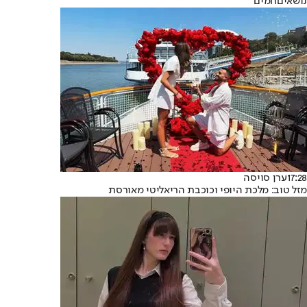
נושאיםחמים
17:28
ערן סויסה
מזל טוב: מלכת היופי וכוכבת הריאליטי מאורסת