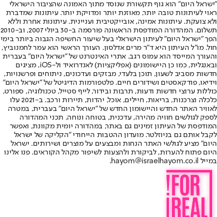
"ישראל היום" הוא גוף תקשורת שנוסד מתוך האמונה שהציבור הישראלי
ראוי לעיתונות טובה יותר, מאוזנת יותר ומדויקת יותר. עיתונות שמדברת
ולא צועקת. עיתונות אמינה, אובייקטיבית ועניינית. עיתונות אחרת וללא
תשלום. המהדורה המודפסת הראשונה פורסמה ב-30 ביולי 2007, וב-2010
הפך "ישראל היום" לעיתון הישראלי בעל שיעור החשיפה הגבוה ביותר בימי
חול. מו"ל העיתון היא ד"ר מרים אדלסון. העורך הראשי הוא עמר לחמנוביץ,
והעורך המייסד הוא עמוס רגב. אתרי האינטרנט של "ישראל היום" בעברית
ובאנגלית, כמו כן היישומונים (אפליקציות) לאנדרואיד ול-iOS, מציגים
חדשות מסביב לשעון, תוכן בלעדי, מבזקים ועדכונים, ניתוחים ופרשנויות,
וידיאו, פודקאסטים ושידורים חיים. פלטפורמות הדיגיטל של "ישראל היום"
כוללות ערוצי חדשות ודעות, תרבות ובידור, לייף סטייל, טכנולוגיה, ספורט,
כלכלה וצרכנות, בריאות, חיילים, אוכל, יהדות, תיירות ורכב. ב-2021 עלו
לאוויר האתר החדש והיישומון החדש של "ישראל היום" בעברית, במטרה
לספק לגולשים חוויה מהירה, עדכנית, בטוחה ונוחה. תכני המהדורה
המודפסת של העיתון זמינים גם באתר, במהדורה יומית מקוונת, ואפשר
לקבל אותם גם בניוזלטר. מועדון ההטבות הייחודי "הקליקה של ישראל
היום" מציע לגולשי האתר הנחות ומבצעים על מוצרים ושירותים. ישראל
היום פתוח להערות, לביקורת ולהצעות לשיפור מקהל הקוראים. פנו אלינו
במייל hayom@israelhayom.co.il.