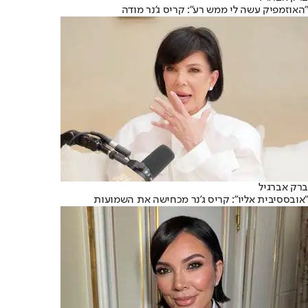
"האוזמפיק עשה לי ממש רע": קריס ג'נר מודה
ברק אברגיל
"אובססיבית אליו": קריס ג'נר מכחישה את השמועות