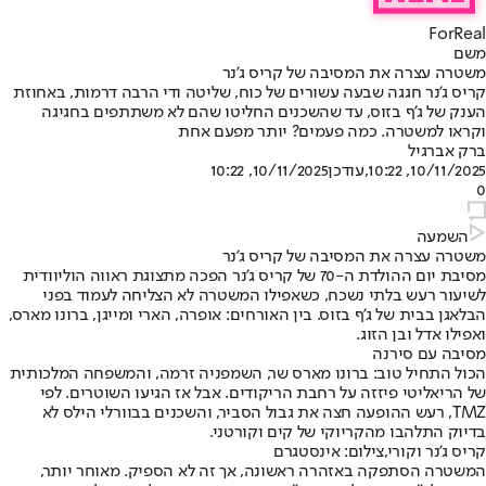
ForReal
משם
משטרה עצרה את המסיבה של קריס ג'נר
קריס ג'נר חגגה שבעה עשורים של כוח, שליטה ודי הרבה דרמות, באחוזת
הענק של ג'ף בזוס, עד שהשכנים החליטו שהם לא משתתפים בחגיגה
וקראו למשטרה. כמה פעמים? יותר מפעם אחת
ברק אברגיל
10/11/2025, 10:22
,עודכן
10/11/2025, 10:22
0
השמעה
משטרה עצרה את המסיבה של קריס ג'נר
מסיבת יום ההולדת ה-70 של קריס ג'נר הפכה מתצוגת ראווה הוליוודית
לשיעור רעש בלתי נשכח, כשאפילו המשטרה לא הצליחה לעמוד בפני
הבלאגן בבית של ג'ף בזוס. בין האורחים: אופרה, הארי ומייגן, ברונו מארס,
ואפילו אדל ובן הזוג.
מסיבה עם סירנה
הכול התחיל טוב: ברונו מארס שר, השמפניה זרמה, והמשפחה המלכותית
של הריאליטי פיזזה על רחבת הריקודים. אבל אז הגיעו השוטרים. לפי
TMZ, רעש ההופעה חצה את גבול הסביר, והשכנים בבוורלי הילס לא
בדיוק התלהבו מהקריוקי של קים וקורטני.
קריס ג'נר וקורי,צילום: אינסטגרם
המשטרה הסתפקה באזהרה ראשונה, אך זה לא הספיק. מאוחר יותר,