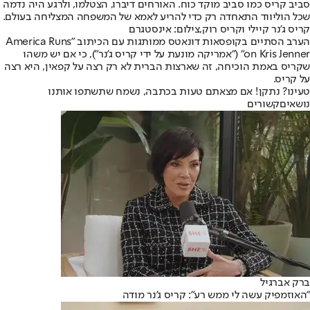
סביב קריס כמו סביב מוקד כוח. האורחים דיברו, הצטלמו, ולרגע היה נדמה
שכל הוליווד התאחדה רק כדי להריע לאמא של המשפחה המצליחה בעולם.
קריס ג'נר קיילי וקריס רוק,צילום: אינסטגרם
הערב הסתיים בקופסאות דונאטס ממותגות עם הכיתוב "America Runs
on Kris Jenner" ("אמריקה מונעת על ידי קריס ג'נר"), כי אם יש משהו
שקריס באמת הוכיחה, זה שארצות הברית לא רק רצה על קפאין, היא רצה
על קריס.
טעינו? נתקן! אם מצאתם טעות בכתבה, נשמח שתשתפו אותנו
נושאיםקשורים
ברק אברגיל
"האוזמפיק עשה לי ממש רע": קריס ג'נר מודה