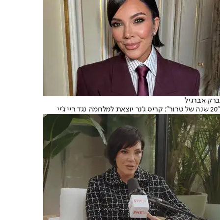
ברק אברגיל
"20 שנה של טרור": קריס ג'נר יוצאת למלחמה נגד ריי ג'יי