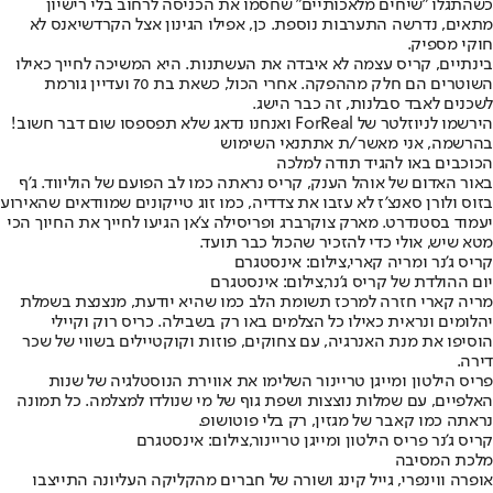
כשהתגלו "שיחים מלאכותיים" שחסמו את הכניסה לרחוב בלי רישיון
מתאים, נדרשה התערבות נוספת. כן, אפילו הגינון אצל הקרדשיאנס לא
חוקי מספיק.
בינתיים, קריס עצמה לא איבדה את העשתנות. היא המשיכה לחייך כאילו
השוטרים הם חלק מההפקה. אחרי הכול, כשאת בת 70 ועדיין גורמת
לשכנים לאבד סבלנות, זה כבר הישג.
הירשמו לניוזלטר של ForReal ואנחנו נדאג שלא תפספסו שום דבר חשוב!
בהרשמה, אני מאשר/ת את
תנאי השימוש
הכוכבים באו להגיד תודה למלכה
באור האדום של אוהל הענק, קריס נראתה כמו לב הפועם של הוליווד. ג'ף
בזוס ולורן סאנצ'ז לא עזבו את צדדיה, כמו זוג טייקונים שמוודאים שהאירוע
יעמוד בסטנדרט. מארק צוקרברג ופריסילה צ'אן הגיעו לחייך את החיוך הכי
מטא שיש, אולי כדי להזכיר שהכול כבר תועד.
קריס ג'נר ומריה קארי,צילום: אינסטגרם
יום ההולדת של קריס ג'נר,צילום: אינסטגרם
מריה קארי חזרה למרכז תשומת הלב כמו שהיא יודעת, מנצנצת בשמלת
יהלומים ונראית כאילו כל הצלמים באו רק בשבילה. כריס רוק וקיילי
הוסיפו את מנת האנרגיה, עם צחוקים, פוזות וקוקטיילים בשווי של שכר
דירה.
פריס הילטון ומייגן טריינור השלימו את אווירת הנוסטלגיה של שנות
האלפיים, עם שמלות נוצצות ושפת גוף של מי שנולדו למצלמה. כל תמונה
נראתה כמו קאבר של מגזין, רק בלי פוטושופ.
קריס ג'נר פריס הילטון ומייגן טריינור,צילום: אינסטגרם
מלכת המסיבה
אופרה ווינפרי, גייל קינג ושורה של חברים מהקליקה העליונה התייצבו