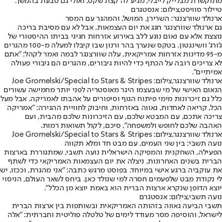
מתוקשרת מבלייק לייבלי, מגיע לה קצת שקט, ואולי גם טבעת בהמשך.
טיילור סוויפט,צילום: אנסטגרם
ארנולד שוורצנגר: השרירן, המושל, והמהגר עם המסר
גם ארנולד שוורצנגר חגג את יום העצמאות, אבל לא עם מסיבת בריכה
נוצצת אלא עם נאום נוגע ללב באירוע אזרחות חגיגי בביתו ההיסטורי של
ג'ורג' וושינגטון. בטקס שנערך בהר ורנון שבו קיבלו למעלה מ-100 מהגרים
מ-95 מדינות אזרחות אמריקאית, עלה שוורצנגר לבמה ואמר לקהל: "אתם
לא צריכים רובה על הכתף כדי להיות גיבורים, מהגרים הם גיבורי פעולה
אמיתיים".
ארנולד שוורצנגר,צילום: Joe Gromelski/Special to Stars & Stripes
הנאום האישי של מי שבעצמו היגר מאוסטריה לפני יותר מחמישה עשורים
כלל גם זיכרונות מימי פיתוח הגוף וסיפורים על אהבתו לאמריקה. אבל מעל
הכל, קריאה לאחדות, גאווה באזרחות, וחיבוק לחוויית ההגירה: "אמריקה
צריכה אתכם, עם המבטא שלכם, עם הזיכרונות שלכם מהבית, ועם
האהבה שלכם לחופש ולמשפחה", סיכם, לקול תשואות רמות.
ארנולד שוורצנגר,צילום: Joe Gromelski/Special to Stars & Stripes
נועה תשבי: בין שני העמים, עם מבט חד ומלא תקווה
הפעילה, השחקנית והמפיקה הישראלית נועה תשבי, שמתגוררת בארצות
הברית בשנים האחרונות, ניצלה את יום העצמאות האמריקאי כדי לשתף
את עוקביה ברגע אישי במיוחד. בפוסט מרגש כתבה: "אני מהגרת, וככזו, יש
לי נקודת מבט שלפעמים חסרה למי שנולד כאן. ביחס לשאר העולם, הניסוי
יוצא הדופן שנקרא ארצות הברית הוא באמת יוצא מן הכלל".
נועה תשבי,צילום: אנסטגרם
תשבי הביעה גאווה בזהותה האמריקאית ובשותפות בין ארצות הברית
לישראל, והוסיפה מסר מעודד לימים של טלטלה פוליטית וחברתית: "אלה