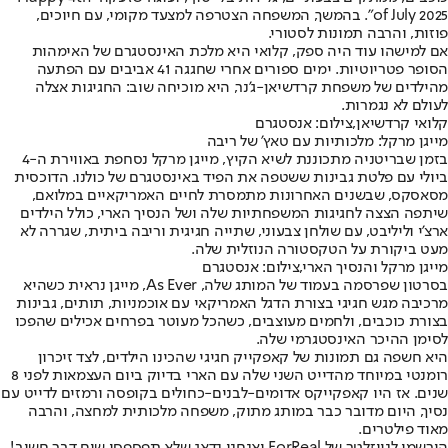
of July 2025". בהמשך, המשפחה הצטרפה למצעד מקומי, עם חיוכים,
פוזות, והרבה תמונות לסטורי.
אם למישהו עוד היה ספק, קלואי היא מלכת האינסטגרם של האימהות
הסופר פטריוטיות. ימים ספורים אחרי שחגגה 41 אביבים עם הפתעה
מהילדים של משפחת קרדשיאן-ג'נר, היא מוכיחה שוב: החגיגות אצלה
לעולם לא נגמרות.
קלואי קרדשיאן,צילום: אנסטגרם
מייגן מרקל: מלכותיות עם טאץ' של ריבה
בזמן שבריטניה מתכוננת לשיא הקיץ, מייגן מרקל נסחפת באווירת ה-4
ביולי עם פלטת גבינות ששטפה את הפיד באינסטגרם של כולנו. הדוכסית
מסאסקס, שבשנים האחרונות מתמסרת לחיים האמריקאיים במלואם,
שיתפה הצצה לחגיגות המשפחתיות שלה ושל הנסיך הארי, כולל הילדים
ארצ'י וליליבט, עם שולחן צבעוני, שתייה חגיגית וריבה ביתית, שגררה לא
מעט ביקורת על הטקסטורה הנוזלית שלה.
מייגן מרקל והנסיך הארי,צילום: אנסטגרם
בסרטון שפרסמה בעמוד של המותג שלה, As Ever, מייגן נראית כשהיא
מרכיבה מגש חגיגי בצורת הדגל האמריקאי עם אוכמניות, תותים, גבינות
בצורת כוכבים, ולחמים מעוצבים, כשהכל מעוטר בפרחים אכילים שהפכו
לסימן ההיכר האינסטגרמי שלה.
היא חשפה גם תמונות של קאפקייק חגיגי שהכינו הילדים, לצד זיכרון
רומנטי במיוחד מהדייט השני שלה עם הארי בדיוק ביום העצמאות לפני 8
שנים. אז היו קאפקייקס אדומים-לבנים-כחולים בקופסה ורמזים לדייט עם
נסיך, היום מדובר כבר במותג מתוק, משפחה מלכותית למחצה, והרבה
מאוד פילטרים.