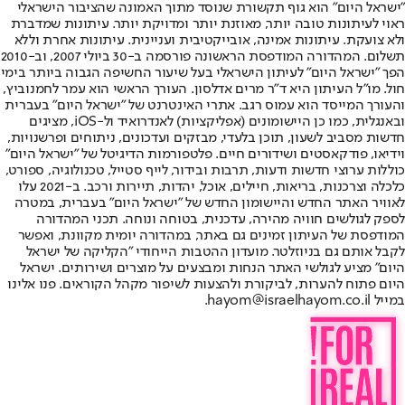
"ישראל היום" הוא גוף תקשורת שנוסד מתוך האמונה שהציבור הישראלי
ראוי לעיתונות טובה יותר, מאוזנת יותר ומדויקת יותר. עיתונות שמדברת
ולא צועקת. עיתונות אמינה, אובייקטיבית ועניינית. עיתונות אחרת וללא
תשלום. המהדורה המודפסת הראשונה פורסמה ב-30 ביולי 2007, וב-2010
הפך "ישראל היום" לעיתון הישראלי בעל שיעור החשיפה הגבוה ביותר בימי
חול. מו"ל העיתון היא ד"ר מרים אדלסון. העורך הראשי הוא עמר לחמנוביץ,
והעורך המייסד הוא עמוס רגב. אתרי האינטרנט של "ישראל היום" בעברית
ובאנגלית, כמו כן היישומונים (אפליקציות) לאנדרואיד ול-iOS, מציגים
חדשות מסביב לשעון, תוכן בלעדי, מבזקים ועדכונים, ניתוחים ופרשנויות,
וידיאו, פודקאסטים ושידורים חיים. פלטפורמות הדיגיטל של "ישראל היום"
כוללות ערוצי חדשות ודעות, תרבות ובידור, לייף סטייל, טכנולוגיה, ספורט,
כלכלה וצרכנות, בריאות, חיילים, אוכל, יהדות, תיירות ורכב. ב-2021 עלו
לאוויר האתר החדש והיישומון החדש של "ישראל היום" בעברית, במטרה
לספק לגולשים חוויה מהירה, עדכנית, בטוחה ונוחה. תכני המהדורה
המודפסת של העיתון זמינים גם באתר, במהדורה יומית מקוונת, ואפשר
לקבל אותם גם בניוזלטר. מועדון ההטבות הייחודי "הקליקה של ישראל
היום" מציע לגולשי האתר הנחות ומבצעים על מוצרים ושירותים. ישראל
היום פתוח להערות, לביקורת ולהצעות לשיפור מקהל הקוראים. פנו אלינו
במייל hayom@israelhayom.co.il.