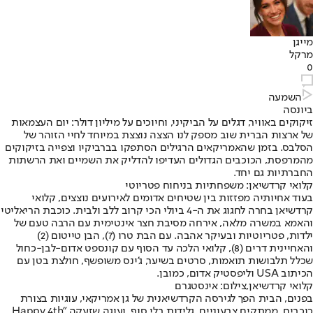
מייגן
מרקל
0
השמעה
ביונסה
זיקוקים באוויר, דגלים על הביקיני, וחיוכים על מיליון דולר: יום העצמאות
של ארצות הברית שוב מספק לנו הצצה נוצצת במיוחד לחיי הזוהר של
הסלבס. בזמן שהאמריקאים הרגילים הסתפקו בברביקיו וצפייה בזיקוקים
מהמרפסת, הכוכבים הגדולים העדיפו להדליק את השמיים ואת הרשתות
החברתיות גם יחד.
קלואי קרדשיאן: משפחתיות בניחוח פטריוטי
בעוד אחיותיה מפזזות בין שטיחים אדומים לאירועים נוצצים, קלואי
קרדשיאן בחרה לחגוג את ה-4 ביולי הכי קרוב ללב ולבית. כוכבת הריאליטי
והאמא במשרה מלאה, אירחה מסיבת חצר אינטימית עם הרבה טעם של
ילדות, פטריוטיות ובעיקר אהבה. עם הבת טרו (7), הבן טייטום (2)
והאחיינית דרים (8), קלואי הלכה עד הסוף עם קונספט אדום-לבן-כחול
שכלל תלבושות תואמות, סרטים בשיער, ג'ינס משופשף, חולצת בטן עם
הכיתוב USA וליפסטיק אדום, כמובן.
קלואי קרדשיאן,צילום: אינסטגרם
בפנים, הבית הפך לגירסה הקרדשיאנית של גן אמריקאי, עוגיות בצורת
כוכבים, ממתקים צבעוניים, גלידות בלי סוף, ועוגה שזעקה "Happy 4th