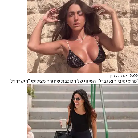
9:09
רינת נלקין
"פרימיטיבי הוא גברי": השינוי של הכוכבת שחזרה מצילומי "הישרדות"