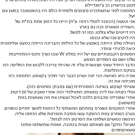
בילויים בבריכה כמעט ולא נכנסו לפרק. אבל היו המון כאלה. בכולם שרון
דגמן בכישרון רב צ׳יפנדיילס.
התמונה לפני שהשתכרנו פיצוצים ולמחרת כולם היו בהאנגאובר בסשן עם
יעל.
אני ונטשה (הכוונה לנטלי רוימי. ע"ח) ‪‪‪ היינו כל הזמן אחת בת*ת של
השנייה ונשארנו ככה גם בארץ.
היו דייטים שלא צולמו. כמו זה למשל.
היו לוקים פגז שלא נכנסו.
הווילה שלנו הייתה באמצע של כל הוילות והבריכה הייתה כמעט אולימפית
כיאה לג׳ורדי וגונדר.
הסשנים הקבוצתיים עם יעל היו במלון W שבו נערך טקס ההתחייבות
שלנו ושם גם הסתיים המסע.
הדבר היחיד שאני מצטערת עליו זה שהיתי צריכה ללבוש את החליפה הזו
בטקס ההחלטות.
אורה היא האישה הכי יפה ושרון הגבר הכי חתיך בקאסט. התמונה הזו
מוכיחה את זה.
עשיתי קעקוע בשיטה המסורתית (עם במבוק ומחטים כזה).
נטלי ניצחה את לירן במשחק התאילנדי הזה אחרי מאבק של 20 דקות.
אחרי שנפרדנו מהבנים הלכנו לאכול ועשינו את מה שעושות בנות
(תשמעו).
אחרי הטקסים נשארנו במתחם המשותף כל הזוגות למשך יומיים נוספים.
בערב האחרון צוות ההפקה עשו מסיבה מטורפת שלא הוזמנו אליה.
הרגשנו נטושים ושלחנו את הסרטון הזה לצוות".
טעינו? נתקן! אם מצאתם טעות בכתבה, נשמח שתשתפו אותנו
נושאיםחמים