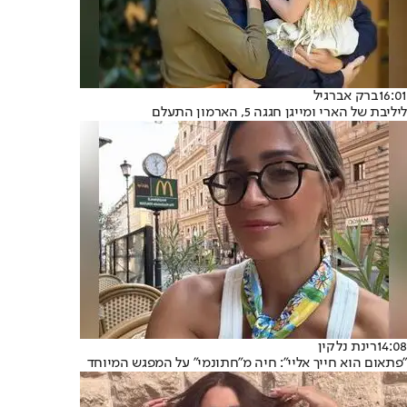
16:01
ברק אברגיל
ליליבת של הארי ומייגן חגגה 5, הארמון התעלם
14:08
רינת נלקין
"פתאום הוא חייך אליי": חיה מ"חתונמי" על המפגש המיוחד