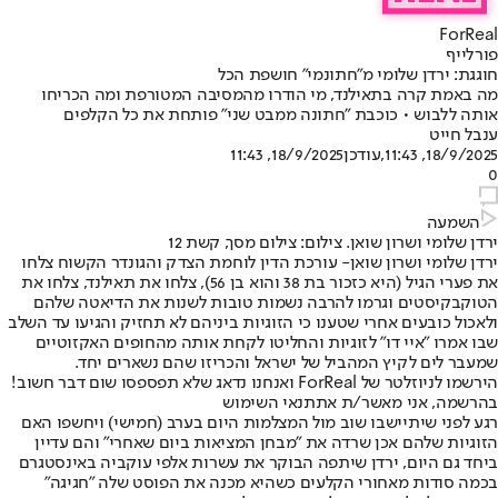
ForReal
פורלייף
חוגגת: ירדן שלומי מ"חתונמי" חושפת הכל
מה באמת קרה בתאילנד, מי הודרו מהמסיבה המטורפת ומה הכריחו
אותה ללבוש • כוכבת "חתונה ממבט שני" פותחת את כל הקלפים
ענבל חייט
18/9/2025, 11:43
,עודכן
18/9/2025, 11:43
0
השמעה
ירדן שלומי ושרון שואן. צילום: צילום מסך, קשת 12
ירדן שלומי ושרון שואן
- עורכת הדין לוחמת הצדק והגונדר הקשוח צלחו
את פערי הגיל (היא כזכור בת 38 והוא בן 56), צלחו את תאילנד, צלחו את
הטוקבקיסטים וגרמו להרבה נשמות טובות לשנות את הדיאטה שלהם
ולאכול כובעים אחרי שטענו כי הזוגיות ביניהם לא תחזיק והגיעו עד השלב
שבו אמרו "איי דו" לזוגיות והחליטו לקחת אותה מהחופים האקזוטיים
שמעבר לים לקיץ המהביל של ישראל והכריזו שהם נשארים יחד.
הירשמו לניוזלטר של ForReal ואנחנו נדאג שלא תפספסו שום דבר חשוב!
בהרשמה, אני מאשר/ת את
תנאי השימוש
רגע לפני שיתיישבו שוב מול המצלמות היום בערב (חמישי) ויחשפו האם
הזוגיות שלהם אכן שרדה את "מבחן המציאות ביום שאחרי" והם עדיין
ביחד גם היום, ירדן שיתפה הבוקר את עשרות אלפי עוקביה באינסטגרם
בכמה סודות מאחורי הקלעים כשהיא מכנה את הפוסט שלה "חגיגה"