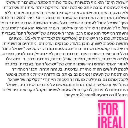
"ישראל היום" הוא גוף תקשורת שנוסד מתוך האמונה שהציבור הישראלי
ראוי לעיתונות טובה יותר, מאוזנת יותר ומדויקת יותר. עיתונות שמדברת
ולא צועקת. עיתונות אמינה, אובייקטיבית ועניינית. עיתונות אחרת וללא
תשלום. המהדורה המודפסת הראשונה פורסמה ב-30 ביולי 2007, וב-2010
הפך "ישראל היום" לעיתון הישראלי בעל שיעור החשיפה הגבוה ביותר בימי
חול. מו"ל העיתון היא ד"ר מרים אדלסון. העורך הראשי הוא עמר לחמנוביץ,
והעורך המייסד הוא עמוס רגב. אתרי האינטרנט של "ישראל היום" בעברית
ובאנגלית, כמו כן היישומונים (אפליקציות) לאנדרואיד ול-iOS, מציגים
חדשות מסביב לשעון, תוכן בלעדי, מבזקים ועדכונים, ניתוחים ופרשנויות,
וידיאו, פודקאסטים ושידורים חיים. פלטפורמות הדיגיטל של "ישראל היום"
כוללות ערוצי חדשות ודעות, תרבות ובידור, לייף סטייל, טכנולוגיה, ספורט,
כלכלה וצרכנות, בריאות, חיילים, אוכל, יהדות, תיירות ורכב. ב-2021 עלו
לאוויר האתר החדש והיישומון החדש של "ישראל היום" בעברית, במטרה
לספק לגולשים חוויה מהירה, עדכנית, בטוחה ונוחה. תכני המהדורה
המודפסת של העיתון זמינים גם באתר, במהדורה יומית מקוונת, ואפשר
לקבל אותם גם בניוזלטר. מועדון ההטבות הייחודי "הקליקה של ישראל
היום" מציע לגולשי האתר הנחות ומבצעים על מוצרים ושירותים. ישראל
היום פתוח להערות, לביקורת ולהצעות לשיפור מקהל הקוראים. פנו אלינו
במייל hayom@israelhayom.co.il.