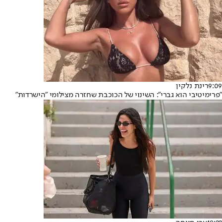
9:09
רינת נלקין
"פרימיטיבי הוא גברי": השינוי של הכוכבת שחזרה מצילומי "הישרדות"