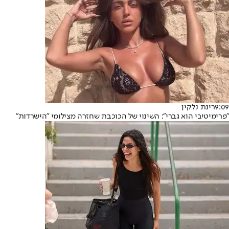
9:09
רינת נלקין
"פרימיטיבי הוא גברי": השינוי של הכוכבת שחזרה מצילומי "הישרדות"