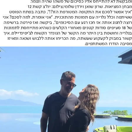
ומבקשת לא להתייחס אליו כסיכום של משהו שהיה ונגמר.
מבחן המציאות. שרון שואן וירדן שלומי,צילום: יח"צ קשת 12
"איך אפשר לסכם את התקופה המטורפת הזו?!", כתבה בפתח הפוסט
ששיתפה וכלל גלריה עם תמונות מהתוכנית. "אני אומרת, למה לסכם? אני
רוצה לחגוג אותה אז חכו רגע עם הסיכומים", ביקשה ואז פירטה ברשימה
של 18 סעיפים סודות קטנים מאחורי הקלעים כשהיא מתייחסת לתמונות
בגלריה וחושפת בין היתר מה הקשר של הגונדר הקשוח לצ'יפינדיילס, איך
קשור במבוק לקעקוע שעשתה, מה הכריחו אותה ללבוש ושנאה ומאיזו
מסיבה הודרו המשתתפים.