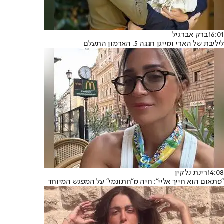
16:01
ברק אברגיל
ליליבת של הארי ומייגן חגגה 5, הארמון התעלם
14:08
רינת נלקין
"פתאום הוא חייך אליי": חיה מ"חתונמי" על המפגש המיוחד