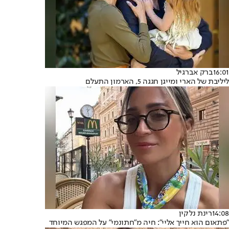
16:01
ברק אברגיל
ליליבת של הארי ומייגן חגגה 5, הארמון התעלם
14:08
רינת נלקין
"פתאום הוא חייך אליי": חיה מ"חתונמי" על המפגש המיוחד