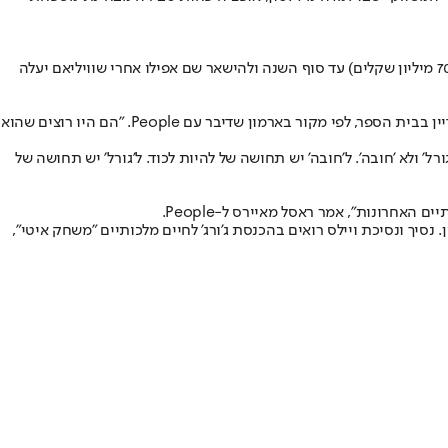
ויליאם וקייט לא מפחדים לשבור מסורת בשם חינוך ילדיהם, כמו ההחלטה המדווחת שלהם לעבור לבית חדש בפורסט לודג', בשווי 21 מיליון דולרים (כ-70 מיליון שקלים) עד סוף השנה ולהישאר שם אפילו אחרי שוויליאם יעלה
אם זה יקרה מוקדם יותר מהצפוי וג'ורג' פתאום יהפוך לראשון בתור לירושה, כמו שהמסורת קובעת, ויליאם עשוי לעכב את מתן התואר הזה אם הוא עדיין בבית הספר, לפי מקור בארמון שדיבר עם People. "הם היו רוצים שהוא
ל' ולא 'חובה'. ל'חובה' יש תחושה של להיות לכוד. ל'גורל' יש תחושה של
נסיך ונסיכת ויילס רואים בהכנסת ג'ורג' לחיים מלכותיים "משחק איטי",