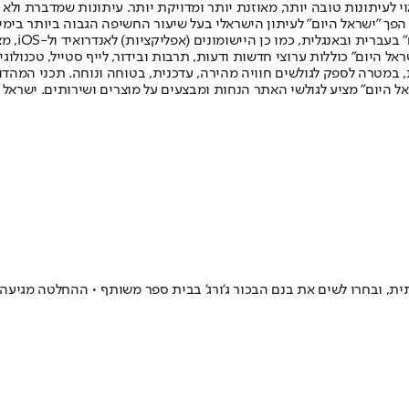
לעיתונות טובה יותר, מאוזנת יותר ומדויקת יותר. עיתונות שמדברת ולא צ
שלום. המהדורה המודפסת הראשונה פורסמה ב-30 ביולי 2007, וב-2010 הפך "ישראל היום" לעיתון הישראלי בעל שי
לחמנוביץ,
ל היום" כוללות ערוצי חדשות ודעות, תרבות ובידור, לייף סטייל, טכנולוגיה
ברית, במטרה לספק לגולשים חוויה מהירה, עדכנית, בטוחה ונוחה. תכני המה
ל היום" מציע לגולשי האתר הנחות ומבצעים על מוצרים ושירותים. ישראל 
כותית, ובחרו לשים את בנם הבכור ג'ורג' בבית ספר משותף • ההחלטה מגי