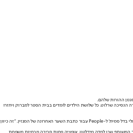
גנון ההורות שלהם.
ירה הנסיכה שרלוט. כל שלושת הילדים לומדים בבית הספר למברוק ויחזרו
"זה מתיישב עם הרצון של ויליאם לעשות דברים בצורה מודרנית יותר, לשים את כל שלושת הילדים באותו בית הספר", אמרה הביוגרפית המלכותית סאלי בדל סמית' ל-People עבור כתבת השער האחרונה של המגזין. "זה כיוון
 הספר המשותף שבו למדה מידלטון, אופציה פחות סבירה מבחינת משפחת