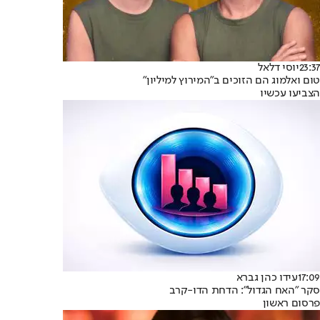
23:37
יוסי דלאל
טום ואלמוג הם הזוכים ב"המירוץ למיליון"
הצביעו עכשיו
17:09
עידו כהן גברא
סקר "האח הגדול": הדחת הדו-קרב
פרסום ראשון