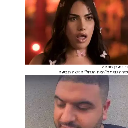
15:51
ערן סויסה
מירה נואף מ"האח הגדול" הגישה תביעה