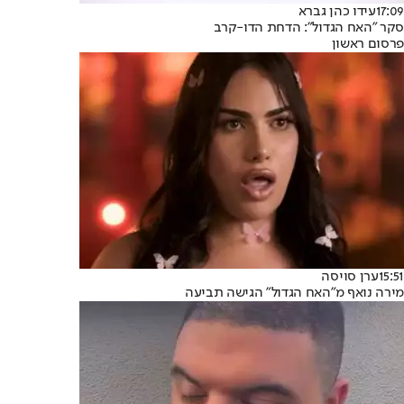
17:09
עידו כהן גברא
סקר "האח הגדול": הדחת הדו-קרב
פרסום ראשון
15:51
ערן סויסה
מירה נואף מ"האח הגדול" הגישה תביעה