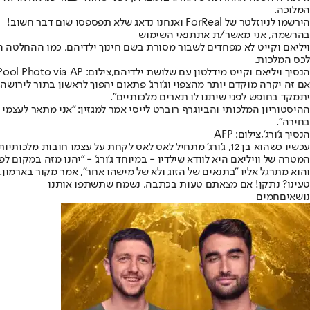
המלוכה.
הירשמו לניוזלטר של ForReal ואנחנו נדאג שלא תפספסו שום דבר חשוב!
בהרשמה, אני מאשר/ת את
תנאי השימוש
לכס המלכות.
הנסיך ויליאם וקייט מידלטון עם שלושת ילדיהם,צילום: Aaron Chown/Pool Photo via AP
יתמקד בחופש לפני שיתנו לו תארים מלכותיים".
ההיסטוריון המלכותי והביוגרף רוברט לייסי אמר למגזין: "אני מתאר לעצמי ש
בחירה".
הנסיך ג'ורג',צילום: AFP
עכשיו כשהוא בן 12, ג'ורג' מתחיל לאט לאט לקחת על עצמו חובות מלכותיות. "למרות שהוא כל כך צעיר, נראה שהוא גדל מאוד ופיתח ביטחון עצמי בשנתיים האחרונות", אמר ראסל מאיירס ל-People.
המטרה של וויליאם היא לוודא שילדיו - במיוחד ג'ורג' - "יהנו מזה במקום 
והוא מתרגל אליו "בתנאים של הזוג ולא של מישהו אחר", אמר מקור בארמון.
טעינו? נתקן! אם מצאתם טעות בכתבה, נשמח שתשתפו אותנו
נושאיםחמים