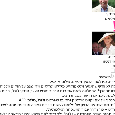
הנסיך
ויליאם
קייט
מידלטון
0
השמעה
קייט מידלטון והנסיך ויליאם. צילום: איי.פי.
זה לא חדש שהנסיך ויליאם
וקייט מידלטון
מדלגים מדי פעם על חוקים מלכותי
דוגמה לכך? ההחלטה לשים את בנם הבכור ויורש העצר, הנסיך ג'ורג', בבית
לשנת לימודים חדשה בשבוע הבא.
הנסיך ויליאם וקייט מידלטון יחד עם שארלוט וג'ורג',צילום: AFP
חדש - פורץ דרך עבור המשפחה המלכותית".
זו תהיה השנה האחרונה של ג'ורג' בלמברוק לפני שהוא יעבור כנראה או לא