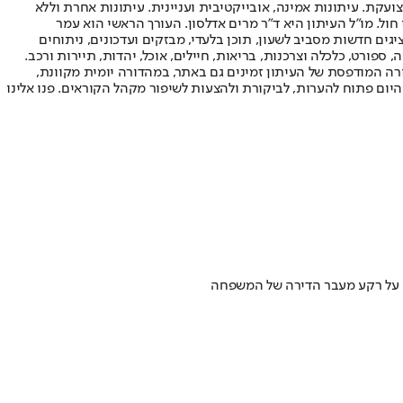
ועקת. עיתונות אמינה, אובייקטיבית ועניינית. עיתונות אחרת וללא
עור החשיפה הגבוה ביותר בימי חול. מו"ל העיתון היא ד"ר מרים אדלסון. העורך הראשי הוא עמר
 והעורך המייסד הוא עמוס רגב. אתרי האינטרנט של "ישראל היום" בעברית ובאנגלית, כמו כן היישומונים (אפליקציות) לאנדרואיד ול-iOS, מציגים חדשות מסביב לשעון, תוכן בלעדי, מבזקים ועדכונים, ניתוחים
, ספורט, כלכלה וצרכנות, בריאות, חיילים, אוכל, יהדות, תיירות ורכב.
דורה המודפסת של העיתון זמינים גם באתר, במהדורה יומית מקוונת,
היום פתוח להערות, לביקורת ולהצעות לשיפור מקהל הקוראים. פנו אלינו
עה על רקע מעבר הדירה של המשפחה