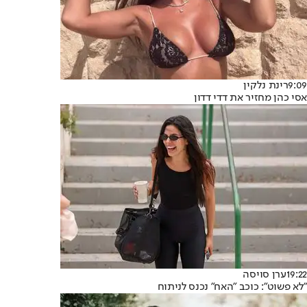
9:09
רינת נלקין
אסי כהן מחזיר את דדי דדון
19:22
ערן סויסה
"לא פשוט": כוכב "האח" נכנס לניתוח