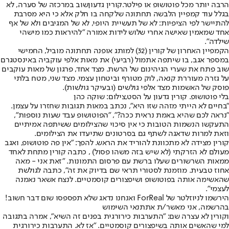
הרבה יותר מכל פוטושופ או פילטר.
קורין גדעון
שוב במרכזה של סערה, לא
בגלל עוד קמפיין הלבשה תחתונה שלקחה בו חלק אלא כי היא מסרבת
להתיישר לפי הציפיות: לא של תעשיית היופי, לא של המגיבים ולא של אף
אחד שמאמין שאישה אחרי שלוש לידות אמורה "להיראות כמו מישהי
שילדה".
הקמפיין האחרון של קורין (32) למותג אופנה תחתונה מוביל, החמישי
במספר אגב, בו שיתפה אתמול (רביעי) את מאות אלפי עוקביה באינסטגרם
שוב פתח את שערי הגיהינום של הרשת. מצד אחד, פרגון של מאות עוקבים
על גזרה מעוררת קנאה, לוק מטורף וביטחון עצמי. מצד שני, מטח בלתי
פוסק של האשמות מצד אלפי גולשים (ובעיקר גולשות).
בלי פוטושופ. קורין גדעון על הסט,צילום: שוקה כהן
"בחיים לא הייתי מזהה שזו היא", נכתב במאות תגובות שחזרו על עצמן.
"נראה לכם שהיא באמת נראית ככה?", "הפוטושופ עבד שעות נוספות",
התעקשו הנשמות הטובות כי אין סיכוי שהצילומים ששיתפה אמיתיים
וזאת למרות שדאגה לשתף גם בסרטונים שתיעדו את הצילומים.
קורין מצידה לא מתכוונת להוריד את הראש. להפך: "אין פה פוטושופ, ואגב
מעולם לא הזרקתי (לא שיש בזה משהו פסול) , כתבה קורין מתחת לאחד
ממאות השרשורים שעלו ברשת עם פרסום התמונות. "זאת אני - מאה
אחוז טבעית. מוזמנת לסטורי תראי שם בדיוק את זה", כתבה לגולשת
שהאשימה אותה בפוטושופ ושיפצורים קוסמטיים. לנצח אשאר נאמנה
לעצמי".
הירשמו לניוזלטר של ForReal ואנחנו נדאג שלא תפספסו שום דבר חשוב!
בהרשמה, אני מאשר/ת את
תנאי השימוש
וקורין לא עצרה שם: "התערבות כירורגית בפנים זה השיא", אמרה בתגובה
למי שהאשים אותה בשיפצורים קוסמטיים. "אז לא. התערבות כירורגית