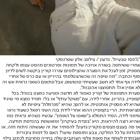
"100% טבעית". גדעון / צילום: אלון שפרנסקי
אחרי ששיתפה בשורה ארוכה של תמונות וסרטונים מהסט עצמו ולקחה
מספיק זמן לעכל את הסערה שהצילומים עוררו קורין ביקשה לשים לדיון
סוף וכתבה: "מה שיפה זה שכשהצטלמתי בהיריון או עם כרס של אחרי
לידה אף אחד לא חשב שעשיתי פוטושופ, אבל פתאום כשאני נראית אש זה
לא אמין אה? תתפוצצו אהובות".
סערת התמונות של קורין כאמור לא חדשה ומגיעה כמעט בנוהל: בכל
קמפיין, בהריון, אחרי לידה, עם "משקל עודף" או בלי. תמיד נמצא מי שיגיד
שהיא לא מספיק אותנטית, או להפך, שהיא "מנרמלת" ציפיות לא
מציאותיות. הרי בקמפיין ההוא אחרי לידת בנה השני רפאל כשעוד נראו
סימני לידה, הפיד התמלא ב"שאפו על האומץ". עכשיו כשהיא נראית כמו
שהיא רוצה להיראות, היא "בוגדת בעיקרון" ומואשמת בהנדסת תודעה.
אז מה בעצם מצפים מקורין גדעון? להסתיר את זה שעשתה ניתוח חזה, או
להודות על כל החלקה, צבע ותוספת שיער? האם כל דמות ציבורית
שבוחרת לשתף את מאות אלפי העוקבים שלה בחייה מחויבת לכתוב גילוי