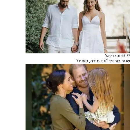
15:57
יוסי דלאל
שניר בורגיל: ״אני מודה, טעיתי״