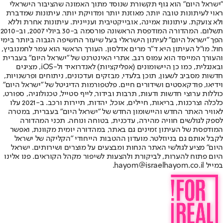
"ישראל היום" הוא גוף תקשורת שנוסד מתוך האמונה שהציבור הישראלי
ראוי לעיתונות טובה יותר, מאוזנת יותר ומדויקת יותר. עיתונות שמדברת
ולא צועקת. עיתונות אמינה, אובייקטיבית ועניינית. עיתונות אחרת וללא
תשלום. המהדורה המודפסת הראשונה פורסמה ב-30 ביולי 2007, וב-2010
הפך "ישראל היום" לעיתון הישראלי בעל שיעור החשיפה הגבוה ביותר בימי
חול. מו"ל העיתון היא ד"ר מרים אדלסון. העורך הראשי הוא עמר לחמנוביץ,
והעורך המייסד הוא עמוס רגב. אתרי האינטרנט של "ישראל היום" בעברית
ובאנגלית, כמו כן היישומונים (אפליקציות) לאנדרואיד ול-iOS, מציגים
חדשות מסביב לשעון, תוכן בלעדי, מבזקים ועדכונים, ניתוחים ופרשנויות,
וידיאו, פודקאסטים ושידורים חיים. פלטפורמות הדיגיטל של "ישראל היום"
כוללות ערוצי חדשות ודעות, תרבות ובידור, לייף סטייל, טכנולוגיה, ספורט,
כלכלה וצרכנות, בריאות, חיילים, אוכל, יהדות, תיירות ורכב. ב-2021 עלו
לאוויר האתר החדש והיישומון החדש של "ישראל היום" בעברית, במטרה
לספק לגולשים חוויה מהירה, עדכנית, בטוחה ונוחה. תכני המהדורה
המודפסת של העיתון זמינים גם באתר, במהדורה יומית מקוונת, ואפשר
לקבל אותם גם בניוזלטר. מועדון ההטבות הייחודי "הקליקה של ישראל
היום" מציע לגולשי האתר הנחות ומבצעים על מוצרים ושירותים. ישראל
היום פתוח להערות, לביקורת ולהצעות לשיפור מקהל הקוראים. פנו אלינו
במייל hayom@israelhayom.co.il.