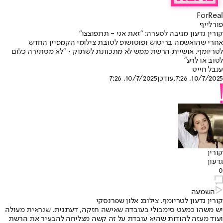
ForReal
פורלייף
קורין גדעון מגיבה לסערה: "זאת אני - תתפוצצו"
אחרי שהואשמה בריטוש ופוטושופ לטובת צילומי הקמפיין החדש
לטריומף, אושיית הרשת ממש לא מתכוונת לשתוק • "לא מסתירה כלום
לטוב או לרע"
ענבל חייט
10/7/2025, 7:26
,עודכן
10/7/2025, 7:26
קורין
גדעון
0
השמעה
קורין גדעון לטריומף. צילום: אלון שפרנסקי
יש משהו כמעט סימבולי בעובדה שאישה חזקה, דעתנית, שנראית מעולה
ועוד מעזה להודות שהיא עובדת על זה קשה מצליחה להבעיר את הרשת