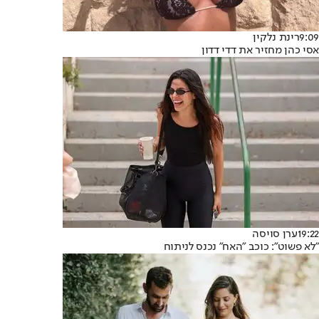
9:09
רינת נלקין
אסי כהן מחזיר את דדי דדון
19:22
ערן סויסה
"לא פשוט": כוכב "האח" נכנס לניתוח