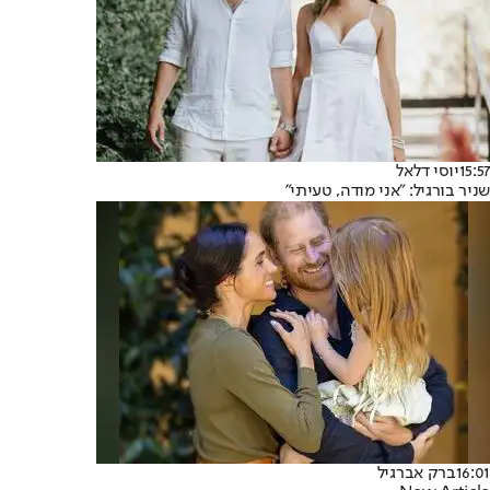
15:57
יוסי דלאל
שניר בורגיל: ״אני מודה, טעיתי״
16:01
ברק אברגיל