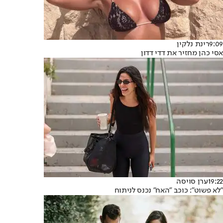
9:09
רינת נלקין
אסי כהן מחזיר את דדי דדון
19:22
ערן סויסה
"לא פשוט": כוכב "האח" נכנס לניתוח