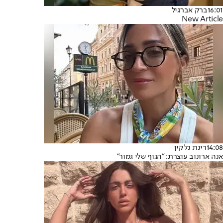
16:01
ברק אברגיל
New Article
14:08
רינת נלקין
אנה ארונוב עוצרת: "הגוף שלי גמור"