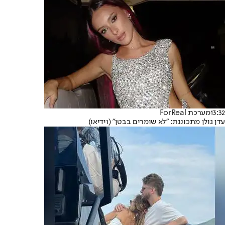
13:32
מערכת ForReal
עדן גולן מתכוננת: "לא שומרים בבטן" (וידיאו)