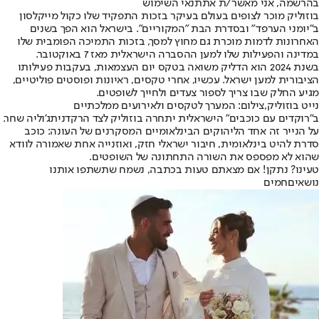
בהרשמה, אני מאשר/ת את
תנאי השימוש
בוזוליק מוכר לצופים בעולם בעיקר בזכות התפקיד שלו כקול מייקלסון
ב"יומני הערפד" ובסדרת הבת "המקוריים". בישראל הוא הפך בשנים
האחרונות לדמות מוכרת גם מחוץ למסך, בזכות התמיכה הפומבית שלו
במדינה והפעילות שלו למען ההסברה הישראלית מאז 7 באוקטובר.
בשנת 2024 הוא הדליק משואה בטקס יום העצמאות, בעקבות פעילותו
הציבורית למען ישראל. עכשיו, אחרי טקסים, ראיונות ופוסטים פוליטיים,
מגיע החלק שבו צריך לספור צעדים ולחייך לשופטים.
נייט בוזוליק,צילום: המערך לטקסים ולאירועים ממלכתיים
ב"רוקדים עם כוכבים" הישראלית יתחרה בוזוליק לצד הרקדנית
ג'וליה שחר
.
על הנייר זה אחד הליהוקים הבינלאומיים המסקרנים של העונה: כוכב
סדרת להיט בינלאומית, חיבור ישראלי חזק, ואוזנייה אחת שאמורה לוודא
שהוא לא מפספס את השורה התחתונה של השופטים.
טעינו? נתקן! אם מצאתם טעות בכתבה, נשמח שתשתפו אותנו
נושאיםחמים