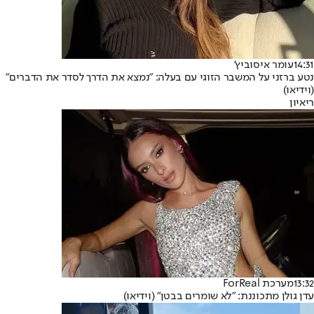
14:31
עומר איסוביץ'
נטע ברזני על המשבר הזוגי עם בעלה: "נמצא את הדרך לסדר את הדברים"
(וידיאו)
ריאיון
13:32
מערכת ForReal
עדן גולן מתכוננת: "לא שומרים בבטן" (וידיאו)