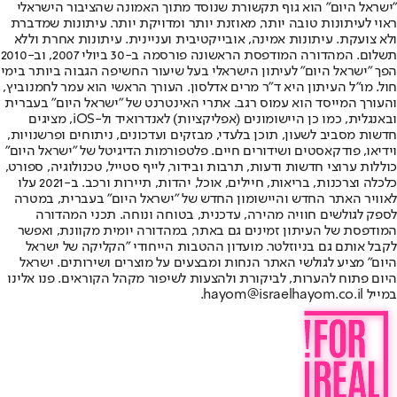
"ישראל היום" הוא גוף תקשורת שנוסד מתוך האמונה שהציבור הישראלי
ראוי לעיתונות טובה יותר, מאוזנת יותר ומדויקת יותר. עיתונות שמדברת
ולא צועקת. עיתונות אמינה, אובייקטיבית ועניינית. עיתונות אחרת וללא
תשלום. המהדורה המודפסת הראשונה פורסמה ב-30 ביולי 2007, וב-2010
הפך "ישראל היום" לעיתון הישראלי בעל שיעור החשיפה הגבוה ביותר בימי
חול. מו"ל העיתון היא ד"ר מרים אדלסון. העורך הראשי הוא עמר לחמנוביץ,
והעורך המייסד הוא עמוס רגב. אתרי האינטרנט של "ישראל היום" בעברית
ובאנגלית, כמו כן היישומונים (אפליקציות) לאנדרואיד ול-iOS, מציגים
חדשות מסביב לשעון, תוכן בלעדי, מבזקים ועדכונים, ניתוחים ופרשנויות,
וידיאו, פודקאסטים ושידורים חיים. פלטפורמות הדיגיטל של "ישראל היום"
כוללות ערוצי חדשות ודעות, תרבות ובידור, לייף סטייל, טכנולוגיה, ספורט,
כלכלה וצרכנות, בריאות, חיילים, אוכל, יהדות, תיירות ורכב. ב-2021 עלו
לאוויר האתר החדש והיישומון החדש של "ישראל היום" בעברית, במטרה
לספק לגולשים חוויה מהירה, עדכנית, בטוחה ונוחה. תכני המהדורה
המודפסת של העיתון זמינים גם באתר, במהדורה יומית מקוונת, ואפשר
לקבל אותם גם בניוזלטר. מועדון ההטבות הייחודי "הקליקה של ישראל
היום" מציע לגולשי האתר הנחות ומבצעים על מוצרים ושירותים. ישראל
היום פתוח להערות, לביקורת ולהצעות לשיפור מקהל הקוראים. פנו אלינו
במייל hayom@israelhayom.co.il.