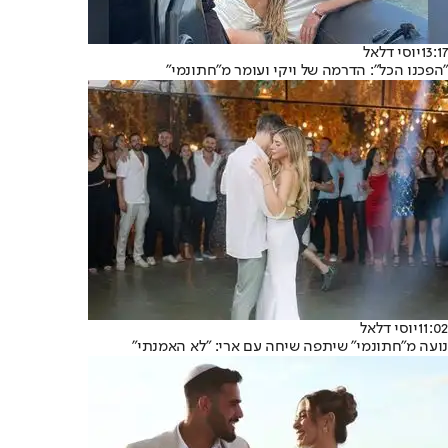
13:17
יוסי דלאל
"הפכנו הכל": הדרמה של ויקי ועומר מ"חתונמי"
11:02
יוסי דלאל
נועה מ"חתונמי" שיתפה שיחה עם ארי: "לא האמנתי"