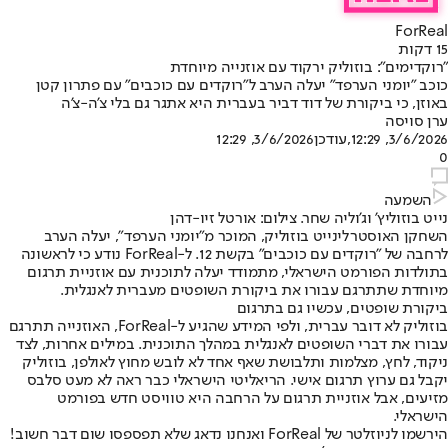
ForReal
15 דקות
"רוקדימים": בוזוליק ירקוד עם אוזנייה מיוחדת
כוכב "יומני הערפד" יעלה הערב ל"רוקדים עם כוכבים" עם פתרון קטן
באוזן, כי ביקורת של דוד דביר בעברית היא אתגר גם בלי צ'ה-צ'ה
ערן סויסה
3/6/2026, 12:29
,עודכן
3/6/2026, 12:29
0
השמעה
נייט בוזוליץ' וג'וליה שחר. צילום: אורטל זיו-דהן
השחקן האוסטרלי
נייט בוזוליק
, המוכר מ"יומני הערפד", יעלה הערב
לרחבה של "רוקדים עם כוכבים" בקשת 12. ל-ForReal נודע כי לראשונה
בתולדות הפורמט הישראלי, מתמודד יעלה לתוכנית עם אוזניית תרגום
מיוחדת שתתרגם עבורו את ביקורת השופטים מעברית לאנגלית.
ביקורת שופטים, עכשיו גם בתרגום
בוזוליק לא דובר עברית, ולפי המידע שהגיע ל-ForReal, האוזנייה תתרגם
עבורו את דברי השופטים לאנגלית במהלך התוכנית. במילים אחרות, לצד
ניקוד, לחץ, מצלמות ותלבושת שאף אחד לא לובש מחוץ לאולפן, בוזוליק
יקבל גם ערוץ תרגום אישי. הריאליטי הישראלי כבר ראה לא מעט סלבס
מזיעים, אבל אוזניית תרגום על הרחבה היא טוויסט חדש בפורמט
הישראלי.
הירשמו לניוזלטר של ForReal ואנחנו נדאג שלא תפספסו שום דבר חשוב!