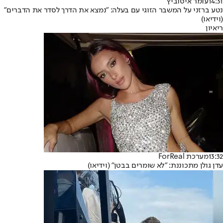
14:31
עומר איסוביץ'
נטע ברזני על המשבר הזוגי עם בעלה: "נמצא את הדרך לסדר את הדברים"
(וידיאו)
ריאיון
13:32
מערכת ForReal
עדן גולן מתכוננת: "לא שומרים בבטן" (וידיאו)