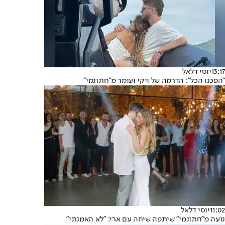
13:17
יוסי דלאל
"הפכנו הכל": הדרמה של ויקי ועומר מ"חתונמי"
11:02
יוסי דלאל
נועה מ"חתונמי" שיתפה שיחה עם ארי: "לא האמנתי"