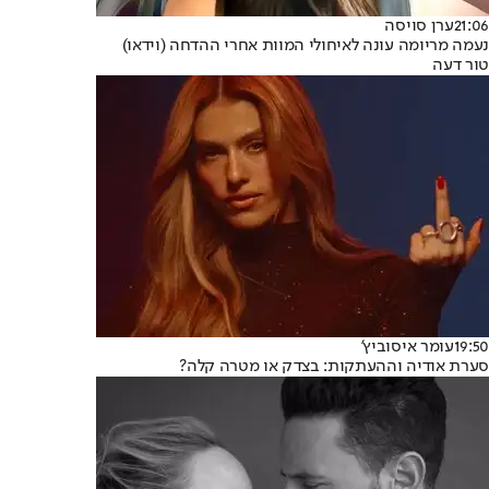
21:06
ערן סויסה
נעמה מריומה עונה לאיחולי המוות אחרי ההדחה (וידאו)
טור דעה
19:50
עומר איסוביץ'
סערת אודיה וההעתקות: בצדק או מטרה קלה?