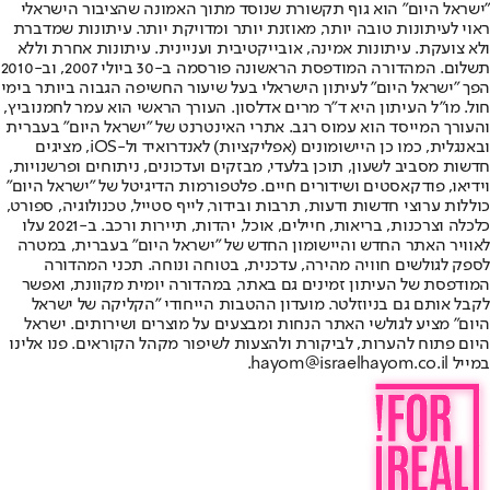
"ישראל היום" הוא גוף תקשורת שנוסד מתוך האמונה שהציבור הישראלי
ראוי לעיתונות טובה יותר, מאוזנת יותר ומדויקת יותר. עיתונות שמדברת
ולא צועקת. עיתונות אמינה, אובייקטיבית ועניינית. עיתונות אחרת וללא
תשלום. המהדורה המודפסת הראשונה פורסמה ב-30 ביולי 2007, וב-2010
הפך "ישראל היום" לעיתון הישראלי בעל שיעור החשיפה הגבוה ביותר בימי
חול. מו"ל העיתון היא ד"ר מרים אדלסון. העורך הראשי הוא עמר לחמנוביץ,
והעורך המייסד הוא עמוס רגב. אתרי האינטרנט של "ישראל היום" בעברית
ובאנגלית, כמו כן היישומונים (אפליקציות) לאנדרואיד ול-iOS, מציגים
חדשות מסביב לשעון, תוכן בלעדי, מבזקים ועדכונים, ניתוחים ופרשנויות,
וידיאו, פודקאסטים ושידורים חיים. פלטפורמות הדיגיטל של "ישראל היום"
כוללות ערוצי חדשות ודעות, תרבות ובידור, לייף סטייל, טכנולוגיה, ספורט,
כלכלה וצרכנות, בריאות, חיילים, אוכל, יהדות, תיירות ורכב. ב-2021 עלו
לאוויר האתר החדש והיישומון החדש של "ישראל היום" בעברית, במטרה
לספק לגולשים חוויה מהירה, עדכנית, בטוחה ונוחה. תכני המהדורה
המודפסת של העיתון זמינים גם באתר, במהדורה יומית מקוונת, ואפשר
לקבל אותם גם בניוזלטר. מועדון ההטבות הייחודי "הקליקה של ישראל
היום" מציע לגולשי האתר הנחות ומבצעים על מוצרים ושירותים. ישראל
היום פתוח להערות, לביקורת ולהצעות לשיפור מקהל הקוראים. פנו אלינו
במייל hayom@israelhayom.co.il.