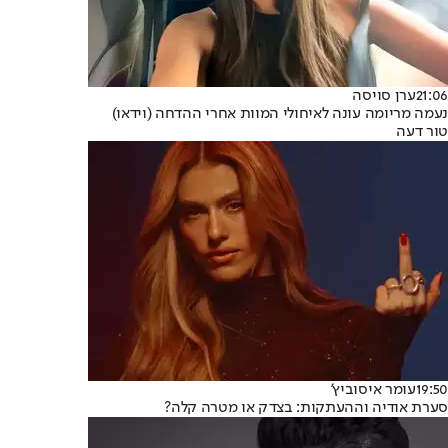
21:06
ערן סויסה
נעמה מריומה עונה לאיחולי המוות אחרי ההדחה (וידאו)
טור דעה
19:50
עומר איסוביץ'
סערת אודיה וההעתקות: בצדק או מטרה קלה?