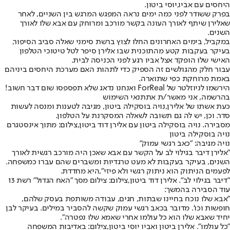
היחסים עם אביו,
יוסי ביטון
.
בפרק ששודר לפני כמה ימים נראה המפגש המרגש בין השניים, לאחר
שאלירן שיתף לאורך העונה בקשר מורכב ומרוחק עם אבא שלו לאורך
השנים.
במקביל, בימים האחרונים החלו לצוץ ברשת סימני שאלה סביב הסיפור,
בעיקר בעקבות קטע מהתוכנית שבו אלירן סיפר ל
טל טיטו
כי הטלפון
האישי שלו הופקד אצל אביו רגע לפני הכניסה לבית.
עבור חלק מהגולשים זה הספיק כדי לתהות האם מערכת היחסים ביניהם
באמת מרוחקת כפי שתוארה.
הירשמו לניוזלטר של ForReal ואנחנו נדאג שלא תפספסו שום דבר חשוב!
בהרשמה, אני מאשר/ת את
תנאי השימוש
כעת אשתו של אלירן,
נויה בוסקילה ביטון
, מגיבה לטענות ומנסה לעשות
סדר. וכן, יש לה גם תשובה לשאלה המסקרנת על הטלפון.
מסבירה. נויה בוסקילה ביטון עם אלירן דוד ביטון,צילום: מתוך אינסטגרם
נויה בוסקילה ביטון
נויה מגיבה: "כאב רגשי עמוק"
"אלירן דיבר בגילוי לב על הקשר עם אבא שאכן היה מורכב רגשית לאורך
השנים, בעיקר בעקבות לא מעט טרגדיות ומשברים שהם עברו כמשפחה.
לפעמים הניתוק הוא ניתוק רגשי ולא פיזי",
היא מחדדת.
"דיבר בגילוי לב". אלירן דוד ביטון,צילום: צילום מסך "האח הגדול" רשת 13
עוד הסבירה בהמשך:
"אבא שלו נוכח בחיינו שבתות, חגים, עבודה משותפת בעסק שלהם,
חופשות וכו'. מדובר בכאב רגשי עמוק שקשה להסביר במילים. בעיקר לבן
יחיד שאבא שלו הוא כל עולמו אחרי שאמא שלו נפטרה".
"כל עולמו". אלירן ביטון ואביו יוסי ביטון,צילום: באדיבות המשפחה