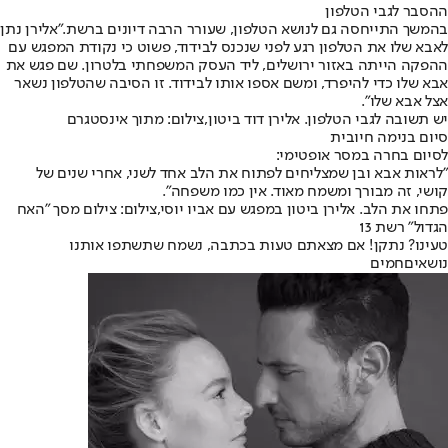
ההסבר לגבי הטלפון
בהמשך התייחסה גם לנושא הטלפון, שעורר הרבה דיונים ברשת.
"אלירן נתן
לאבא שלו את הטלפון רגע לפני שנכנס לבידוד, פשוט כי נקודת המפגש עם
ההפקה הייתה באזור ירושלים, ליד העסק המשפחתי בלטרון. שם פגש את
אבא שלו כדי להיפרד, ומשם אספו אותו לבידוד. זו הסיבה שהטלפון נשאר
אצל אבא שלו".
יש תשובה לגבי הטלפון. אלירן דוד ביטון,צילום: מתוך אינסטגרם
סיום בנימה חיובית
לסיום בחרה במסר אופטימי:
"לראות אבא ובן שמצליחים לפתוח את הלב אחד לשני, אחרי שנים של
קושי, זה מבורך ומשמח מאוד. אין כמו משפחה".
פתחו את הלב. אלירן ביטון במפגש עם אביו יוסי,צילום: צילום מסך "האח
הגדול" רשת 13
טעינו? נתקן! אם מצאתם טעות בכתבה, נשמח שתשתפו אותנו
נושאיםחמים